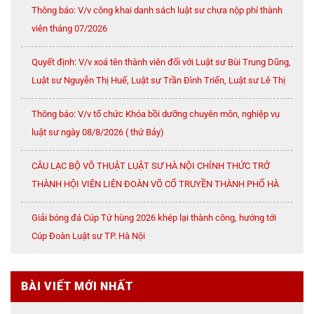
Thông báo: V/v công khai danh sách luật sư chưa nộp phí thành
viên tháng 07/2026
Quyết định: V/v xoá tên thành viên đối với Luật sư Bùi Trung Dũng,
Luật sư Nguyễn Thị Huế, Luật sư Trần Đình Triển, Luật sư Lê Thị
Oanh
Thông báo: V/v tổ chức Khóa bồi dưỡng chuyên môn, nghiệp vụ
luật sư ngày 08/8/2026 ( thứ Bảy)
CÂU LẠC BỘ VÕ THUẬT LUẬT SƯ HÀ NỘI CHÍNH THỨC TRỞ
THÀNH HỘI VIÊN LIÊN ĐOÀN VÕ CỔ TRUYỀN THÀNH PHỐ HÀ
NỘI
Giải bóng đá Cúp Tứ hùng 2026 khép lại thành công, hướng tới
Cúp Đoàn Luật sư TP. Hà Nội
BÀI VIẾT MỚI NHẤT