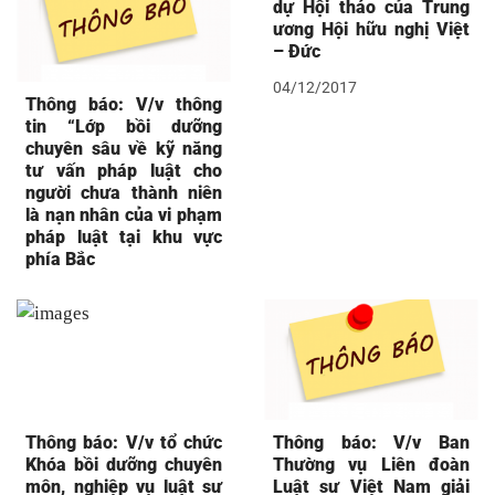
dự Hội thảo của Trung
ương Hội hữu nghị Việt
– Đức
04/12/2017
Thông báo: V/v thông
tin “Lớp bồi dưỡng
chuyên sâu về kỹ năng
tư vấn pháp luật cho
người chưa thành niên
là nạn nhân của vi phạm
pháp luật tại khu vực
phía Bắc
Thông báo: V/v tổ chức
Thông báo: V/v Ban
Khóa bồi dưỡng chuyên
Thường vụ Liên đoàn
môn, nghiệp vụ luật sư
Luật sư Việt Nam giải