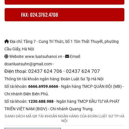
FAX: 024.3762.4708
Địa chỉ: Tầng 7 - Cung Trí Thức, Số 1 Tôn Thất Thuyết, phường
Cầu Giấy, Hà Nội
Website: www.luatsuhanoi.vn -
Email:
doanluatsuhn@gmail.com -
Điện thoại: 02437 624 706 - 02437 624 707
Thông tin tài khoản ngân hàng: Đoàn Luật Sư Tp Hà Nội
Số tài khoản:
6666.6959.6666
- Ngân hàng TMCP QUÂN ĐỘI (MB) -
Chi nhánh Điện Biên Phủ.
Số tài khoản:
1230.688.988
- Ngân hàng TMCP ĐẦU TƯ VÀ PHÁT
TRIỂN VIỆT NAM (BIDV) - Chi nhánh Quang Trung.
DANH SÁCH MÃ QR TÀI KHOẢN NGÂN HÀNG CỦA ĐOÀN LUẬT SƯ TP HÀ
NỘI