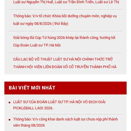
Luật sư Nguyễn Thị Huế, Luật sư Trần Đình Triển, Luật sư Lê Thị
Oanh
Thông báo: V/v tổ chức Khóa bồi dưỡng chuyên môn, nghiệp vụ
luật sư ngày 08/8/2026 ( thứ Bảy)
Giải bóng đá Cúp Tứ hùng 2026 khép lại thành công, hướng tới
Cúp Đoàn Luật sư TP. Hà Nội
CÂU LẠC BỘ VÕ THUẬT LUẬT SƯ HÀ NỘI CHÍNH THỨC TRỞ
THÀNH HỘI VIÊN LIÊN ĐOÀN VÕ CỔ TRUYỀN THÀNH PHỐ HÀ
NỘI
BÀI VIẾT MỚI NHẤT
LUẬT SƯ CỦA ĐOÀN LUẬT SƯ TP. HÀ NỘI VÔ ĐỊCH GIẢI
PICKLEBALL LAGI 2026.
Thông báo: V/v công khai danh sách luật sư chưa nộp phí thành
viên tháng 08/2026