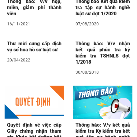
Thông báo: V/v nộp,
Thông báo Kết quả kiểm
miễn, giảm phí thành
tra tập sự hành nghề
viên
luật sư đợt 1/2020
16/11/2021
07/08/2020
Thư mời cung cấp dịch
Thông báo: V/v nhận
vụ số hóa hồ sơ luật sư
kết quả phúc tra kỳ
kiểm tra TSHNLS đợt
20/04/2022
1/2018
30/08/2018
Quyết định về việc cấp
Thông báo: V/v kết quả
Giấy chứng nhận tham
kiểm tra Kỳ kiểm tra kết