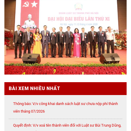
BÀI XEM NHIỀU NHẤT
Thông báo: V/v công khai danh sách luật sư chưa nộp phí thành
viên tháng 07/2026
Quyết định: V/v xoá tên thành viên đối với Luật sư Bùi Trung Dũng,