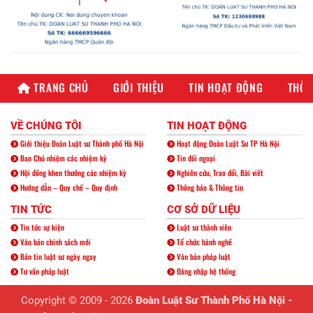
TRANG CHỦ
GIỚI THIỆU
TIN HOẠT ĐỘNG
THÔN
VỀ CHÚNG TÔI
TIN HOẠT ĐỘNG
Giới thiệu Đoàn Luật sư Thành phố Hà Nội
Hoạt động Đoàn Luật Sư TP Hà Nội
Ban Chủ nhiệm các nhiệm kỳ
Tin đối ngoại
Hội đồng khen thưởng các nhiệm kỳ
Nghiên cứu, Trao đổi, Bài viết
Hướng dẫn – Quy chế – Quy định
Thông báo & Thông tin
TIN TỨC
CƠ SỞ DỮ LIỆU
Tin tức sự kiện
Luật sư thành viên
Văn bản chính sách mới
Tổ chức hành nghề
Bản tin luật sư ngày ngay
Văn bản pháp luật
Tư vấn pháp luật
Đăng nhập hệ thống
Copyright © 2009 - 2026
Đoàn Luật Sư Thành Phố Hà Nội -