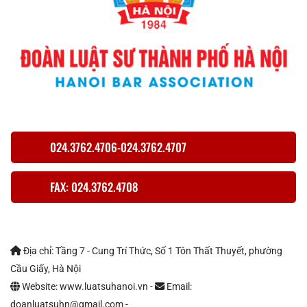
024.3762.4706-024.3762.4707
FAX: 024.3762.4708
Địa chỉ: Tầng 7 - Cung Trí Thức, Số 1 Tôn Thất Thuyết, phường
Cầu Giấy, Hà Nội
Website: www.luatsuhanoi.vn -
Email:
doanluatsuhn@gmail.com -