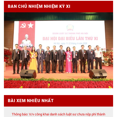
BAN CHỦ NHIỆM NHIỆM KỲ XI
BÀI XEM NHIỀU NHẤT
Thông báo: V/v công khai danh sách luật sư chưa nộp phí thành