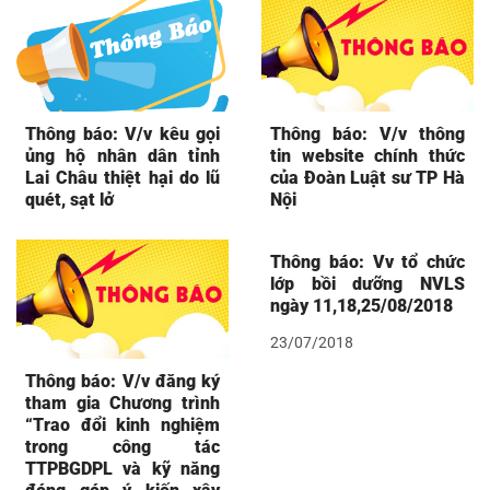
Thông báo: V/v kêu gọi
Thông báo: V/v thông
ủng hộ nhân dân tỉnh
tin website chính thức
Lai Châu thiệt hại do lũ
của Đoàn Luật sư TP Hà
quét, sạt lở
Nội
Thông báo: Vv tổ chức
lớp bồi dưỡng NVLS
ngày 11,18,25/08/2018
23/07/2018
Thông báo: V/v đăng ký
tham gia Chương trình
“Trao đổi kinh nghiệm
trong công tác
TTPBGDPL và kỹ năng