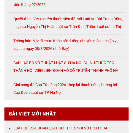
viên tháng 07/2026
Quyết định: V/v xoá tên thành viên đối với Luật sư Bùi Trung Dũng,
Luật sư Nguyễn Thị Huế, Luật sư Trần Đình Triển, Luật sư Lê Thị
Oanh
Thông báo: V/v tổ chức Khóa bồi dưỡng chuyên môn, nghiệp vụ
luật sư ngày 08/8/2026 ( thứ Bảy)
CÂU LẠC BỘ VÕ THUẬT LUẬT SƯ HÀ NỘI CHÍNH THỨC TRỞ
THÀNH HỘI VIÊN LIÊN ĐOÀN VÕ CỔ TRUYỀN THÀNH PHỐ HÀ
NỘI
Giải bóng đá Cúp Tứ hùng 2026 khép lại thành công, hướng tới
Cúp Đoàn Luật sư TP. Hà Nội
BÀI VIẾT MỚI NHẤT
LUẬT SƯ CỦA ĐOÀN LUẬT SƯ TP. HÀ NỘI VÔ ĐỊCH GIẢI