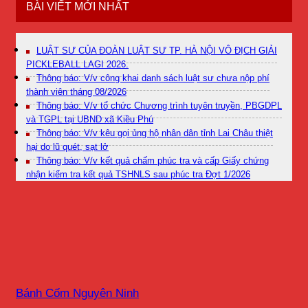
BÀI VIẾT MỚI NHẤT
LUẬT SƯ CỦA ĐOÀN LUẬT SƯ TP. HÀ NỘI VÔ ĐỊCH GIẢI
PICKLEBALL LAGI 2026.
Thông báo: V/v công khai danh sách luật sư chưa nộp phí
thành viên tháng 08/2026
Thông báo: V/v tổ chức Chương trình tuyên truyền, PBGDPL
và TGPL tại UBND xã Kiều Phú
Thông báo: V/v kêu gọi ủng hộ nhân dân tỉnh Lai Châu thiệt
hại do lũ quét, sạt lở
Thông báo: V/v kết quả chấm phúc tra và cấp Giấy chứng
nhận kiểm tra kết quả TSHNLS sau phúc tra Đợt 1/2026
Bánh Cốm Nguyên Ninh