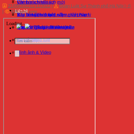
Chính sách luật sư
Văn bản chính sách mới
21/09/2022
11/11/2022
|
Đoàn Luật Sư Thành phố Hà Nội✩彡
Liên hệ
|
826 lượt xem
Xây dựng pháp luật – Trợ giúp pháp lý
Bản tin luật sư ngày nay
Văn bản Liên đoàn Luật sư Việt Nam
Hoạt động Luật sư thành viên
Quy định pháp luật về luật sư
Văn bản Đảng – Nhà nước
Tra cứu Tổ chức hành nghề
Tư vấn pháp luật
Đăng nhập
Hình ảnh & Video