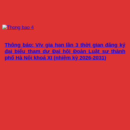
Thông báo: V/v gia hạn lần 3 thời gian đăng ký
đại biểu tham dự Đại hội Đoàn Luật sư thành
phố Hà Nội khoá XI (nhiệm kỳ 2026-2031)