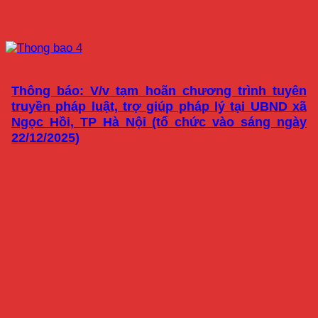
Thông báo: V/v tạm hoãn chương trình tuyên
truyền pháp luật, trợ giúp pháp lý tại UBND xã
Ngọc Hồi, TP Hà Nội (tổ chức vào sáng ngày
22/12/2025)