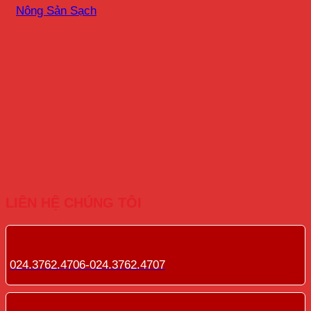
Nông Sản Sạch
LIÊN HỆ CHÚNG TÔI
024.3762.4706-024.3762.4707