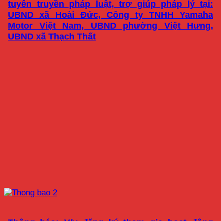
tuyên truyền pháp luật, trợ giúp pháp lý tại:
UBND xã Hoài Đức, Công ty TNHH Yamaha
Motor Việt Nam, UBND phường Việt Hưng,
UBND xã Thạch Thất