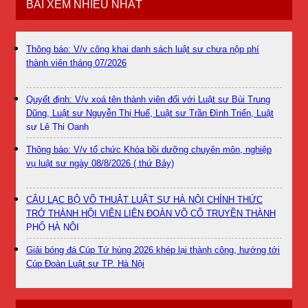
BÀI XEM NHIỀU NHẤT
Thông báo: V/v công khai danh sách luật sư chưa nộp phí
thành viên tháng 07/2026
Quyết định: V/v xoá tên thành viên đối với Luật sư Bùi Trung
Dũng, Luật sư Nguyễn Thị Huế, Luật sư Trần Đình Triển, Luật
sư Lê Thị Oanh
Thông báo: V/v tổ chức Khóa bồi dưỡng chuyên môn, nghiệp
vụ luật sư ngày 08/8/2026 ( thứ Bảy)
CÂU LẠC BỘ VÕ THUẬT LUẬT SƯ HÀ NỘI CHÍNH THỨC
TRỞ THÀNH HỘI VIÊN LIÊN ĐOÀN VÕ CỔ TRUYỀN THÀNH
PHỐ HÀ NỘI
Giải bóng đá Cúp Tứ hùng 2026 khép lại thành công, hướng tới
Cúp Đoàn Luật sư TP. Hà Nội