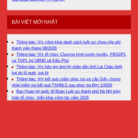
BÀI VIẾT MỚI NHẤT
Thông báo: V/v công khai danh sách luật sư chưa nộp phí
thành viên tháng 08/2026
Thông báo: V/v tổ chức Chương trình tuyên truyền, PBGDPL
và TGPL tại UBND xã Kiều Phú
Thông báo: V/v kêu gọi ủng hộ nhân dân tỉnh Lai Châu thiệt
hại do lũ quét, sạt lở
Thông báo: V/v kết quả chấm phúc tra và cấp Giấy chứng
nhận kiểm tra kết quả TSHNLS sau phúc tra Đợt 1/2026
Ban Quan hệ quốc tế Đoàn Luật sư thành phố Hà Nội kiện
toàn tổ chức, triển khai công tác năm 2026