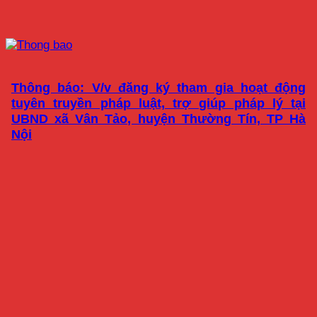
Thông báo: V/v đăng ký tham gia hoạt động
tuyên truyền pháp luật, trợ giúp pháp lý tại
UBND xã Vân Tảo, huyện Thường Tín, TP Hà
Nội