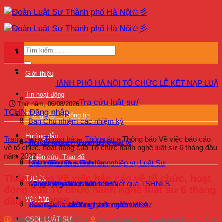
Bỏ
qua
nội
dung
Giới thiệu
ẬT SƯ THÀNH PHỐ HÀ NỘI TỔ CHỨC LỄ KẾT NẠP LUẬT SƯ Đ
Tin hoạt động
Tra cứu luật sư/
Thứ năm, 06/08/2026
TCHN
Đăng nhập
Thông báo – Thông tin
Ban Chủ nhiệm các nhiệm kỳ
Hướng dẫn
Trang chủ
»
Thông báo - Thông tin
»
Thông báo Về việc báo cáo
Hội đồng khen thưởng kỷ luật
Tin đối ngoại – Quan hệ Quốc tế
về tổ chức, hoạt động của Tổ chức hành nghề luật sư 6 tháng đầu
năm 2022
Nghiên cứu, Trao đổi
Quy chế – Quy định
Bồi dưỡng chuyên môn nghiệp vụ Luật Sư
Lịch công tác – Lịch họp
Thông báo Về việc báo cáo về tổ chức, hoạt
Tin tức
Kỷ yếu 40 năm Đoàn LSHN
Bảo vệ quyền lợi luật sư
Bồi dưỡng – Đào tạo
Đăng ký tham dự kiểm tra kết quả TSHNLS
động của Tổ chức hành nghề luật sư 6 tháng
Văn bản
đầu năm 2022
Giám sát hoạt động hành nghề luật sư
Hướng dẫn sử dụng phần mềm HBA
Trao đổi – Ý kiến
CSDL LUẬT SƯ
30/05/2022
11/11/2022
|
Đoàn Luật Sư Thành phố Hà Nội✩彡