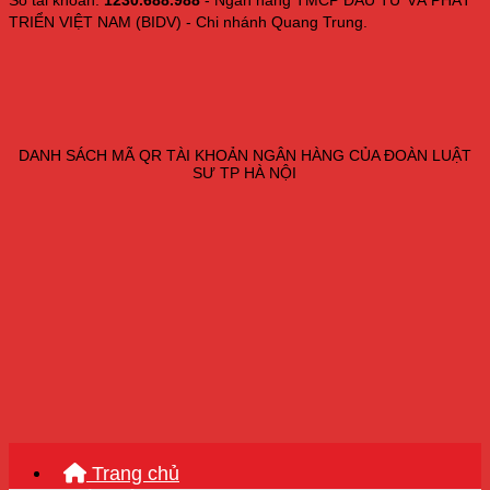
Số tài khoản:
1230.688.988
- Ngân hàng TMCP ĐẦU TƯ VÀ PHÁT
TRIỂN VIỆT NAM (BIDV) - Chi nhánh Quang Trung.
DANH SÁCH MÃ QR TÀI KHOẢN NGÂN HÀNG CỦA ĐOÀN LUẬT
SƯ TP HÀ NỘI
Trang chủ