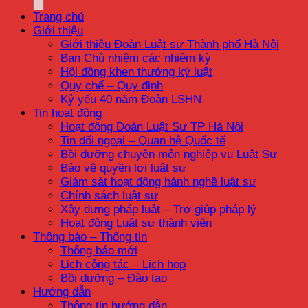
Trang chủ
Giới thiệu
Giới thiệu Đoàn Luật sư Thành phố Hà Nội
Ban Chủ nhiệm các nhiệm kỳ
Hội đồng khen thưởng kỷ luật
Quy chế – Quy định
Kỷ yếu 40 năm Đoàn LSHN
Tin hoạt động
Hoạt động Đoàn Luật Sư TP Hà Nội
Tin đối ngoại – Quan hệ Quốc tế
Bồi dưỡng chuyên môn nghiệp vụ Luật Sư
Bảo vệ quyền lợi luật sư
Giám sát hoạt động hành nghề luật sư
Chính sách luật sư
Xây dựng pháp luật – Trợ giúp pháp lý
Hoạt động Luật sư thành viên
Thông báo – Thông tin
Thông báo mới
Lịch công tác – Lịch họp
Bồi dưỡng – Đào tạo
Hướng dẫn
Thông tin hướng dẫn