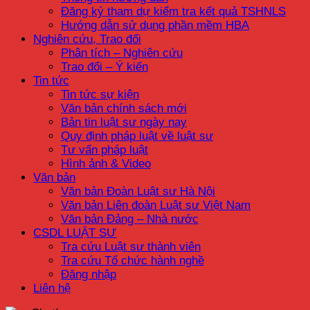
Đăng ký tham dự kiểm tra kết quả TSHNLS
Hướng dẫn sử dụng phần mềm HBA
Nghiên cứu, Trao đổi
Phân tích – Nghiên cứu
Trao đổi – Ý kiến
Tin tức
Tin tức sự kiện
Văn bản chính sách mới
Bản tin luật sư ngày nay
Quy định pháp luật về luật sư
Tư vấn pháp luật
Hình ảnh & Video
Văn bản
Văn bản Đoàn Luật sư Hà Nội
Văn bản Liên đoàn Luật sư Việt Nam
Văn bản Đảng – Nhà nước
CSDL LUẬT SƯ
Tra cứu Luật sư thành viên
Tra cứu Tổ chức hành nghề
Đăng nhập
Liên hệ