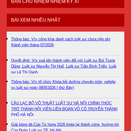
BAN CHỦ NHIỆM NHIỆM KỲ XI
BÀI XEM NHIỀU NHẤT
Thông báo: V/v công khai danh sách luật sư chưa nộp phí
thành viên tháng 07/2026
Quyết định: V/v xoá tên thành viên đối với Luật sư Bùi Trung
Dũng, Luật sư Nguyễn Thị Huế, Luật sư Trần Đình Triển, Luật
sư Lê Thị Oanh
Thông báo: V/v tổ chức Khóa bồi dưỡng chuyên môn, nghiệp
vụ luật sư ngày 08/8/2026 ( thứ Bảy)
CÂU LẠC BỘ VÕ THUẬT LUẬT SƯ HÀ NỘI CHÍNH THỨC
TRỞ THÀNH HỘI VIÊN LIÊN ĐOÀN VÕ CỔ TRUYỀN THÀNH
PHỐ HÀ NỘI
Giải bóng đá Cúp Tứ hùng 2026 khép lại thành công, hướng tới
Cúp Đoàn Luật sư TP. Hà Nội