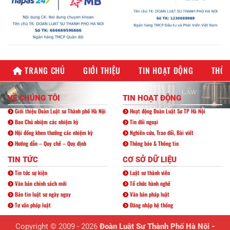
TRANG CHỦ
GIỚI THIỆU
TIN HOẠT ĐỘNG
THÔN
VỀ CHÚNG TÔI
TIN HOẠT ĐỘNG
Giới thiệu Đoàn Luật sư Thành phố Hà Nội
Hoạt động Đoàn Luật Sư TP Hà Nội
Ban Chủ nhiệm các nhiệm kỳ
Tin đối ngoại
Hội đồng khen thưởng các nhiệm kỳ
Nghiên cứu, Trao đổi, Bài viết
Hướng dẫn – Quy chế – Quy định
Thông báo & Thông tin
TIN TỨC
CƠ SỞ DỮ LIỆU
Tin tức sự kiện
Luật sư thành viên
Văn bản chính sách mới
Tổ chức hành nghề
Bản tin luật sư ngày ngay
Văn bản pháp luật
Tư vấn pháp luật
Đăng nhập hệ thống
Copyright © 2009 - 2026
Đoàn Luật Sư Thành Phố Hà Nội -