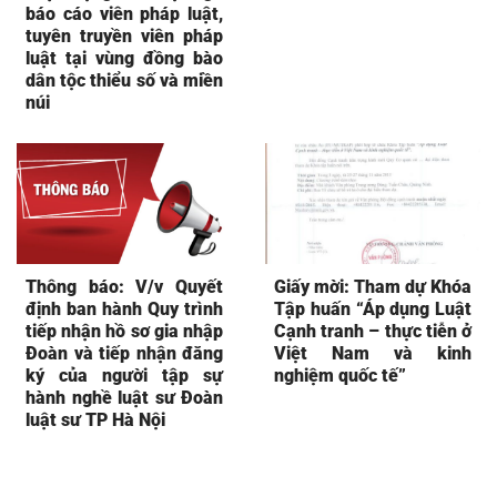
báo cáo viên pháp luật,
tuyên truyền viên pháp
luật tại vùng đồng bào
dân tộc thiểu số và miền
núi
Thông báo: V/v Quyết
Giấy mời: Tham dự Khóa
định ban hành Quy trình
Tập huấn “Áp dụng Luật
tiếp nhận hồ sơ gia nhập
Cạnh tranh – thực tiễn ở
Đoàn và tiếp nhận đăng
Việt Nam và kinh
ký của người tập sự
nghiệm quốc tế”
hành nghề luật sư Đoàn
luật sư TP Hà Nội