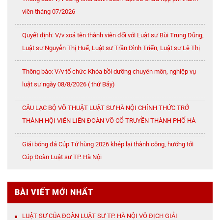
viên tháng 07/2026
Quyết định: V/v xoá tên thành viên đối với Luật sư Bùi Trung Dũng,
Luật sư Nguyễn Thị Huế, Luật sư Trần Đình Triển, Luật sư Lê Thị
Oanh
Thông báo: V/v tổ chức Khóa bồi dưỡng chuyên môn, nghiệp vụ
luật sư ngày 08/8/2026 ( thứ Bảy)
CÂU LẠC BỘ VÕ THUẬT LUẬT SƯ HÀ NỘI CHÍNH THỨC TRỞ
THÀNH HỘI VIÊN LIÊN ĐOÀN VÕ CỔ TRUYỀN THÀNH PHỐ HÀ
NỘI
Giải bóng đá Cúp Tứ hùng 2026 khép lại thành công, hướng tới
Cúp Đoàn Luật sư TP. Hà Nội
BÀI VIẾT MỚI NHẤT
LUẬT SƯ CỦA ĐOÀN LUẬT SƯ TP. HÀ NỘI VÔ ĐỊCH GIẢI