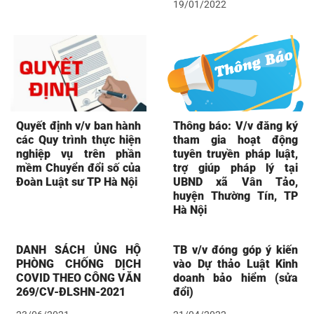
19/01/2022
Quyết định v/v ban hành
Thông báo: V/v đăng ký
các Quy trình thực hiện
tham gia hoạt động
nghiệp vụ trên phần
tuyên truyền pháp luật,
mềm Chuyển đổi số của
trợ giúp pháp lý tại
Đoàn Luật sư TP Hà Nội
UBND xã Vân Tảo,
huyện Thường Tín, TP
Hà Nội
DANH SÁCH ỦNG HỘ
TB v/v đóng góp ý kiến
PHÒNG CHỐNG DỊCH
vào Dự thảo Luật Kinh
COVID THEO CÔNG VĂN
doanh bảo hiểm (sửa
269/CV-ĐLSHN-2021
đổi)