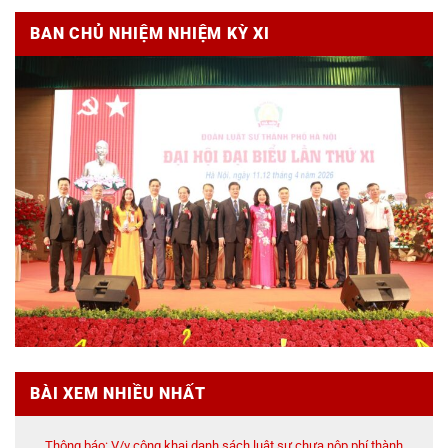
BAN CHỦ NHIỆM NHIỆM KỲ XI
BÀI XEM NHIỀU NHẤT
Thông báo: V/v công khai danh sách luật sư chưa nộp phí thành