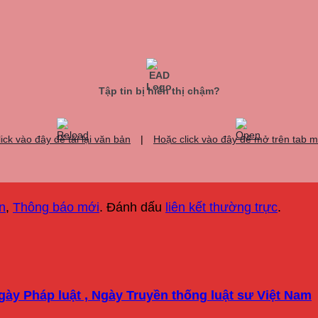
Tập tin bị hiển thị chậm?
lick vào đây để tải lại văn bản
|
Hoặc click vào đây để mở trên tab m
n
,
Thông báo mới
. Đánh dấu
liên kết thường trực
.
ày Pháp luật , Ngày Truyền thống luật sư Việt Nam