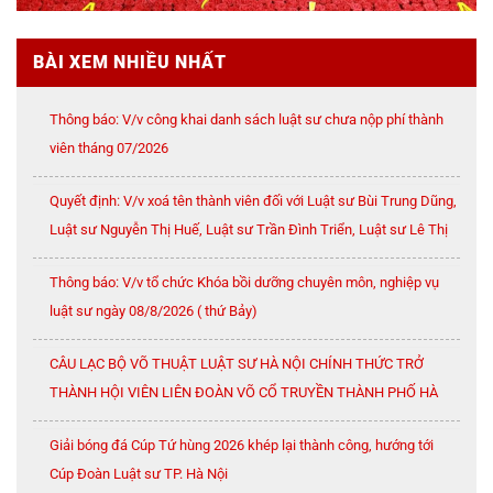
BÀI XEM NHIỀU NHẤT
Thông báo: V/v công khai danh sách luật sư chưa nộp phí thành
viên tháng 07/2026
Quyết định: V/v xoá tên thành viên đối với Luật sư Bùi Trung Dũng,
Luật sư Nguyễn Thị Huế, Luật sư Trần Đình Triển, Luật sư Lê Thị
Oanh
Thông báo: V/v tổ chức Khóa bồi dưỡng chuyên môn, nghiệp vụ
luật sư ngày 08/8/2026 ( thứ Bảy)
CÂU LẠC BỘ VÕ THUẬT LUẬT SƯ HÀ NỘI CHÍNH THỨC TRỞ
THÀNH HỘI VIÊN LIÊN ĐOÀN VÕ CỔ TRUYỀN THÀNH PHỐ HÀ
NỘI
Giải bóng đá Cúp Tứ hùng 2026 khép lại thành công, hướng tới
Cúp Đoàn Luật sư TP. Hà Nội