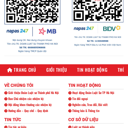
TRANG CHỦ
GIỚI THIỆU
TIN HOẠT ĐỘNG
THÔN
VỀ CHÚNG TÔI
TIN HOẠT ĐỘNG
Giới thiệu Đoàn Luật sư Thành phố Hà Nội
Hoạt động Đoàn Luật Sư TP Hà Nội
Ban Chủ nhiệm các nhiệm kỳ
Tin đối ngoại
Hội đồng khen thưởng các nhiệm kỳ
Nghiên cứu, Trao đổi, Bài viết
Hướng dẫn – Quy chế – Quy định
Thông báo & Thông tin
TIN TỨC
CƠ SỞ DỮ LIỆU
Tin tức sự kiện
Luật sư thành viên