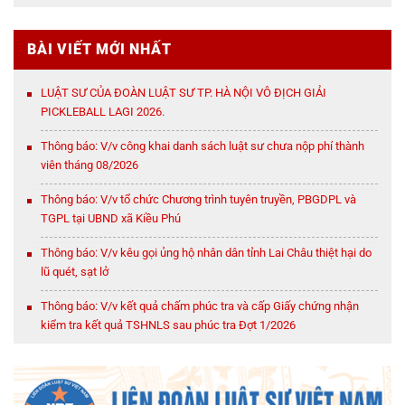
BÀI VIẾT MỚI NHẤT
LUẬT SƯ CỦA ĐOÀN LUẬT SƯ TP. HÀ NỘI VÔ ĐỊCH GIẢI
PICKLEBALL LAGI 2026.
Thông báo: V/v công khai danh sách luật sư chưa nộp phí thành
viên tháng 08/2026
Thông báo: V/v tổ chức Chương trình tuyên truyền, PBGDPL và
TGPL tại UBND xã Kiều Phú
Thông báo: V/v kêu gọi ủng hộ nhân dân tỉnh Lai Châu thiệt hại do
lũ quét, sạt lở
Thông báo: V/v kết quả chấm phúc tra và cấp Giấy chứng nhận
kiểm tra kết quả TSHNLS sau phúc tra Đợt 1/2026