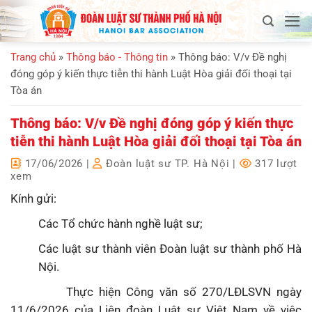
Bỏ
qua
nội
Trang chủ
»
Thông báo - Thông tin
»
Thông báo: V/v Đề nghị
dung
đóng góp ý kiến thực tiễn thi hành Luật Hòa giải đối thoại tại
Tòa án
Thông báo: V/v Đề nghị đóng góp ý kiến thực
tiễn thi hành Luật Hòa giải đối thoại tại Tòa án
17/06/2026
|
Đoàn luật sư TP. Hà Nội
|
317 lượt
xem
Kính gửi:
Các Tổ chức hành nghề luật sư;
Các luật sư thành viên Đoàn luật sư thành phố Hà
Nội.
Thực hiện Công văn số 270/LĐLSVN ngày
11/6/2026 của Liên đoàn Luật sư Việt Nam về việc