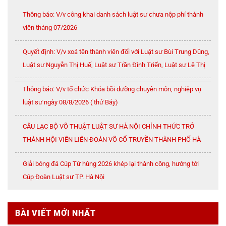
Thông báo: V/v công khai danh sách luật sư chưa nộp phí thành
viên tháng 07/2026
Quyết định: V/v xoá tên thành viên đối với Luật sư Bùi Trung Dũng,
Luật sư Nguyễn Thị Huế, Luật sư Trần Đình Triển, Luật sư Lê Thị
Oanh
Thông báo: V/v tổ chức Khóa bồi dưỡng chuyên môn, nghiệp vụ
luật sư ngày 08/8/2026 ( thứ Bảy)
CÂU LẠC BỘ VÕ THUẬT LUẬT SƯ HÀ NỘI CHÍNH THỨC TRỞ
THÀNH HỘI VIÊN LIÊN ĐOÀN VÕ CỔ TRUYỀN THÀNH PHỐ HÀ
NỘI
Giải bóng đá Cúp Tứ hùng 2026 khép lại thành công, hướng tới
Cúp Đoàn Luật sư TP. Hà Nội
BÀI VIẾT MỚI NHẤT