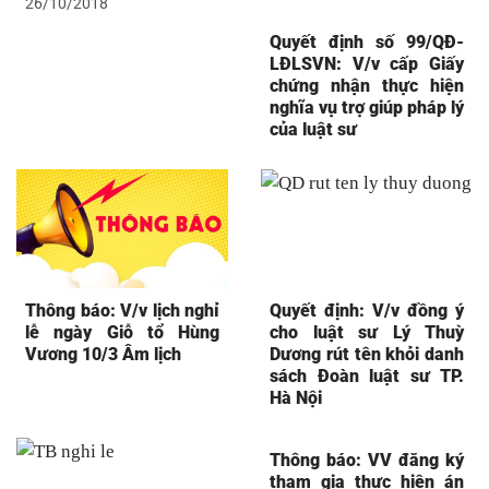
26/10/2018
Quyết định số 99/QĐ-
LĐLSVN: V/v cấp Giấy
chứng nhận thực hiện
nghĩa vụ trợ giúp pháp lý
của luật sư
Thông báo: V/v lịch nghỉ
Quyết định: V/v đồng ý
lễ ngày Giỗ tổ Hùng
cho luật sư Lý Thuỳ
Vương 10/3 Âm lịch
Dương rút tên khỏi danh
sách Đoàn luật sư TP.
Hà Nội
Thông báo: VV đăng ký
tham gia thực hiện án