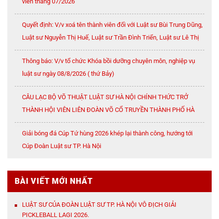
viên tháng 07/2026
Quyết định: V/v xoá tên thành viên đối với Luật sư Bùi Trung Dũng,
Luật sư Nguyễn Thị Huế, Luật sư Trần Đình Triển, Luật sư Lê Thị
Oanh
Thông báo: V/v tổ chức Khóa bồi dưỡng chuyên môn, nghiệp vụ
luật sư ngày 08/8/2026 ( thứ Bảy)
CÂU LẠC BỘ VÕ THUẬT LUẬT SƯ HÀ NỘI CHÍNH THỨC TRỞ
THÀNH HỘI VIÊN LIÊN ĐOÀN VÕ CỔ TRUYỀN THÀNH PHỐ HÀ
NỘI
Giải bóng đá Cúp Tứ hùng 2026 khép lại thành công, hướng tới
Cúp Đoàn Luật sư TP. Hà Nội
BÀI VIẾT MỚI NHẤT
LUẬT SƯ CỦA ĐOÀN LUẬT SƯ TP. HÀ NỘI VÔ ĐỊCH GIẢI
PICKLEBALL LAGI 2026.