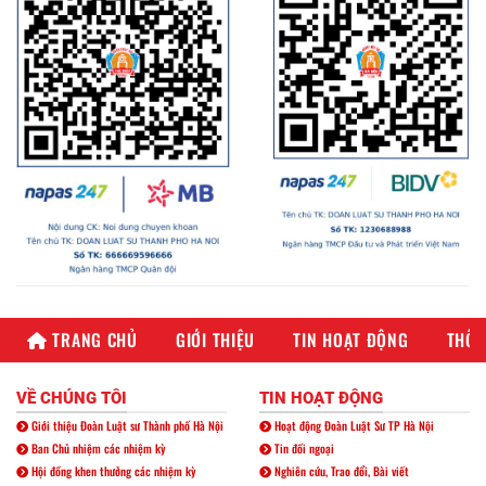
TRANG CHỦ
GIỚI THIỆU
TIN HOẠT ĐỘNG
THÔN
VỀ CHÚNG TÔI
TIN HOẠT ĐỘNG
Giới thiệu Đoàn Luật sư Thành phố Hà Nội
Hoạt động Đoàn Luật Sư TP Hà Nội
Ban Chủ nhiệm các nhiệm kỳ
Tin đối ngoại
Hội đồng khen thưởng các nhiệm kỳ
Nghiên cứu, Trao đổi, Bài viết