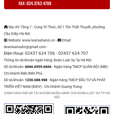
FAX: 024.3762.4708
Địa chỉ: Tầng 7 - Cung Trí Thức, Số 1 Tôn Thất Thuyết, phường
Cầu Giấy, Hà Nội
Website: www.luatsuhanoi.vn -
Email:
doanluatsuhn@gmail.com -
Điện thoại: 02437 624 706 - 02437 624 707
Thông tin tài khoản ngân hàng: Đoàn Luật Sư Tp Hà Nội
Số tài khoản:
6666.6959.6666
- Ngân hàng TMCP QUÂN ĐỘI (MB) -
Chi nhánh Điện Biên Phủ.
Số tài khoản:
1230.688.988
- Ngân hàng TMCP ĐẦU TƯ VÀ PHÁT
TRIỂN VIỆT NAM (BIDV) - Chi nhánh Quang Trung.
DANH SÁCH MÃ QR TÀI KHOẢN NGÂN HÀNG CỦA ĐOÀN LUẬT SƯ TP HÀ
NỘI