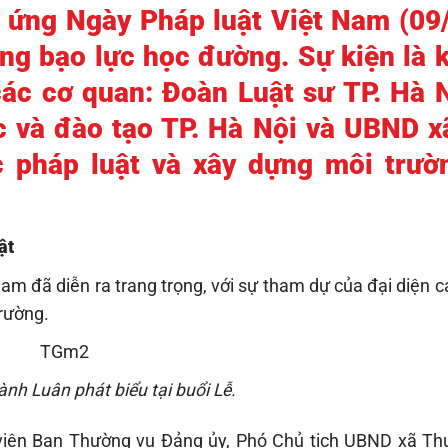
 ứng Ngày Pháp luật Việt Nam (09/
ng bạo lực học đường. Sự kiện là 
các cơ quan: Đoàn Luật sư TP. Hà 
c và đào tạo TP. Hà Nội và UBND x
 pháp luật và xây dựng môi trườ
ật
m đã diễn ra trang trọng, với sự tham dự của đại diện c
trường.
h Luân phát biểu tại buổi Lễ.
 viên Ban Thường vụ Đảng ủy, Phó Chủ tịch UBND xã T