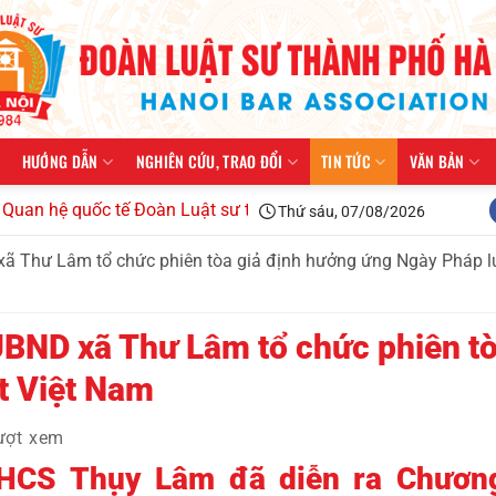
HƯỚNG DẪN
NGHIÊN CỨU, TRAO ĐỔI
TIN TỨC
VĂN BẢN
ệ quốc tế Đoàn Luật sư thành phố Hà Nội kiện toàn tổ chức, tr
Thứ sáu, 07/08/2026
ã Thư Lâm tổ chức phiên tòa giả định hưởng ứng Ngày Pháp lu
UBND xã Thư Lâm tổ chức phiên tò
t Việt Nam
ượt xem
THCS Thụy Lâm đã diễn ra Chương