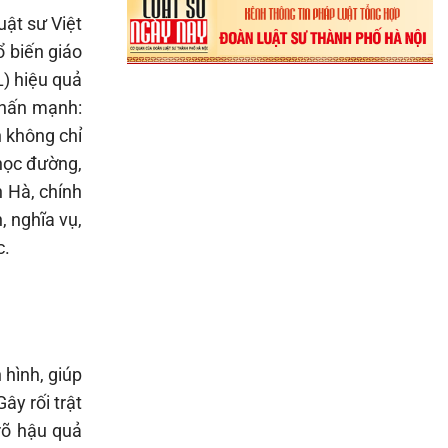
ật sư Việt
 biến giáo
L) hiệu quả
nhấn mạnh:
h không chỉ
học đường,
 Hà, chính
, nghĩa vụ,
c.
 hình, giúp
ây rối trật
 rõ hậu quả