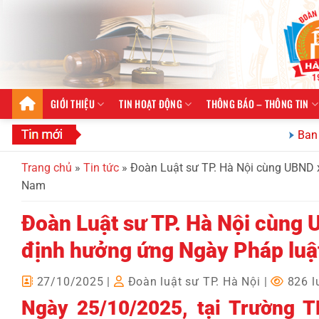
Bỏ
qua
nội
dung
GIỚI THIỆU
TIN HOẠT ĐỘNG
THÔNG BÁO – THÔNG TIN
Ban Quan h
Trang chủ
»
Tin tức
»
Đoàn Luật sư TP. Hà Nội cùng UBND x
Nam
Đoàn Luật sư TP. Hà Nội cùng 
định hưởng ứng Ngày Pháp luậ
27/10/2025
|
Đoàn luật sư TP. Hà Nội
|
826 l
Ngày 25/10/2025, tại Trường 