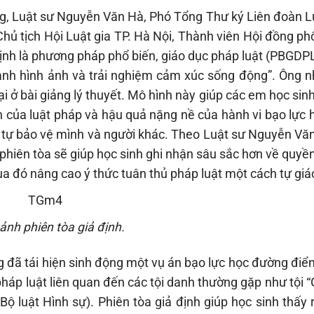
ng, Luật sư Nguyễn Văn Hà, Phó Tổng Thư ký Liên đoàn Lu
ủ tịch Hội Luật gia TP. Hà Nội, Thành viên Hội đồng phổ
định là phương pháp phổ biến, giáo dục pháp luật (PBGDP
hành hình ảnh và trải nghiệm cảm xúc sống động”. Ông 
 ở bài giảng lý thuyết. Mô hình này giúp các em học sin
 của luật pháp và hậu quả nặng nề của hành vi bạo lực 
ể tự bảo vệ mình và người khác. Theo Luật sư Nguyễn Văn
 phiên tòa sẽ giúp học sinh ghi nhận sâu sắc hơn về quyền
a đó nâng cao ý thức tuân thủ pháp luật một cách tự giá
nh phiên tòa giả định.
 đã tái hiện sinh động một vụ án bạo lực học đường điển
háp luật liên quan đến các tội danh thường gặp như tội “G
Bộ luật Hình sự). Phiên tòa giả định giúp học sinh thấy