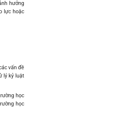
 ảnh hưởng
o lực hoặc
 các vấn đề
 lý kỷ luật
trường học
trường học