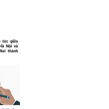
 tác giữa
Hà Nội và
Nai thành