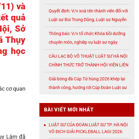
11) và
07/2026
Quyết định: V/v xoá tên thành viên đối với
kết quả
Luật sư Bùi Trung Dũng, Luật sư Nguyễn
Nội, Sở
Thị Huế, Luật sư Trần Đình Triển, Luật sư
Thông báo: V/v tổ chức Khóa bồi dưỡng
Lê Thị Oanh
ã Thụy
chuyên môn, nghiệp vụ luật sư ngày
ng học
08/8/2026 ( thứ Bảy)
CÂU LẠC BỘ VÕ THUẬT LUẬT SƯ HÀ NỘI
CHÍNH THỨC TRỞ THÀNH HỘI VIÊN LIÊN
ĐOÀN VÕ CỔ TRUYỀN THÀNH PHỐ HÀ
Giải bóng đá Cúp Tứ hùng 2026 khép lại
NỘI
thành công, hướng tới Cúp Đoàn Luật sư
ác cơ quan
TP. Hà Nội
BÀI VIẾT MỚI NHẤT
LUẬT SƯ CỦA ĐOÀN LUẬT SƯ TP. HÀ NỘI
VÔ ĐỊCH GIẢI PICKLEBALL LAGI 2026.
hụy Lâm đã