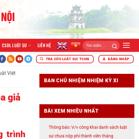
CSDL LUẬT SƯ
LIÊN HỆ
iển khai công tác năm 2026
ĐOÀN LUẬT SƯ THÀNH PHỐ HÀ 
TRA CỨU LUẬT SƯ/ TCHN
ĐĂNG NHẬP
ật Việt
BAN CHỦ NHIỆM NHIỆM KỲ XI
a giả
BÀI XEM NHIỀU NHẤT
Thông báo: V/v công khai danh sách luật
 trình
sư chưa nộp phí thành viên tháng