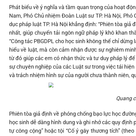
Phát biểu về ý nghĩa và tầm quan trọng của hoạt độ
Nam, Phó Chủ nhiệm Đoàn Luật sư TP. Hà Nội, Phó Ch
dục pháp luật TP. Hà Nội khẳng định: “Phiên tòa giả 
nhất, giúp chuyển tải ngôn ngữ pháp lý khô khan t
“Công tác PBGDPL cho học sinh không thể chỉ dừng lại
hiểu về luật, mà còn cảm nhận được sự nghiêm minh
từ đó giúp các em có nhận thức và tư duy pháp lý đ
sự chuyên nghiệp của các Luật sư trong việc tái hiện
và trách nhiệm hình sự của người chưa thành niên, qu
Quang cả
Phiên tòa giả định về phóng chống bạo lực học đường
học sinh dễ dàng hình dung và ghi nhớ các quy định p
tự công cộng” hoặc tội “Cố ý gây thương tích” (theo 