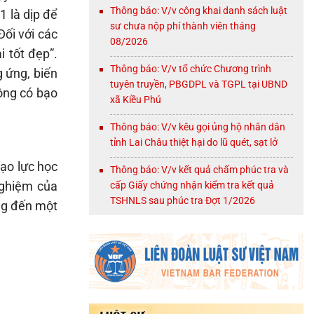
Thông báo: V/v công khai danh sách luật
1 là dịp để
sư chưa nộp phí thành viên tháng
Đối với các
08/2026
 tốt đẹp”.
Thông báo: V/v tổ chức Chương trình
 ứng, biến
tuyên truyền, PBGDPL và TGPL tại UBND
ông có bạo
xã Kiều Phú
Thông báo: V/v kêu gọi ủng hộ nhân dân
tỉnh Lai Châu thiệt hại do lũ quét, sạt lở
ạo lực học
Thông báo: V/v kết quả chấm phúc tra và
cấp Giấy chứng nhận kiểm tra kết quả
nghiệm của
TSHNLS sau phúc tra Đợt 1/2026
ang đến một