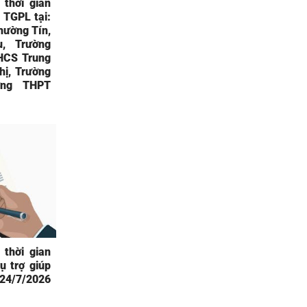
 thời gian
 TGPL tại:
hường Tín,
, Trường
HCS Trung
ị, Trường
ờng THPT
 thời gian
ụ trợ giúp
 24/7/2026