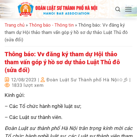
Bỏ
qua
nội
Trang chủ
»
Thông báo - Thông tin
»
Thông báo: Vv đăng ký
dung
tham dự Hội thảo tham vấn góp ý hồ sơ dự thảo Luật Thủ đô
(sửa đổi)
Thông báo: Vv đăng ký tham dự Hội thảo
tham vấn góp ý hồ sơ dự thảo Luật Thủ đô
(sửa đổi)
12/08/2023
|
Đoàn Luật Sư Thành phố Hà Nội✩彡
|
1833 lượt xem
Kính gửi:
– Các Tổ chức hành nghề luật sư;
– Các Luật sư thành viên.
Đoàn Luật sư thành phố Hà Nội trân trọng kính mời các
Tổ chức hành nghề luật sư, các Luật sư thành viên tham