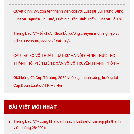
Quyết định: V/v xoá tên thành viên đối với Luật sư Bùi Trung Dũng,
Luật sư Nguyễn Thị Huế, Luật sư Trần Đình Triển, Luật sư Lê Thị
Oanh
Thông báo: V/v tổ chức Khóa bồi dưỡng chuyên môn, nghiệp vụ
luật sư ngày 08/8/2026 ( thứ Bảy)
CÂU LẠC BỘ VÕ THUẬT LUẬT SƯ HÀ NỘI CHÍNH THỨC TRỞ
THÀNH HỘI VIÊN LIÊN ĐOÀN VÕ CỔ TRUYỀN THÀNH PHỐ HÀ
NỘI
Giải bóng đá Cúp Tứ hùng 2026 khép lại thành công, hướng tới
Cúp Đoàn Luật sư TP. Hà Nội
BÀI VIẾT MỚI NHẤT
Thông báo: V/v công khai danh sách luật sư chưa nộp phí thành
viên tháng 08/2026