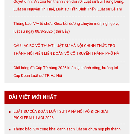
Quyết định: V/v xoá tên thành viên đối với Luật sư Bùi Trung Dũng,
Luật sư Nguyễn Thị Huế, Luật sư Trần Đình Triển, Luật sư Lê Thị
Oanh
Thông báo: V/v tổ chức Khóa bồi dưỡng chuyên môn, nghiệp vụ
luật sư ngày 08/8/2026 ( thứ Bảy)
CÂU LẠC BỘ VÕ THUẬT LUẬT SƯ HÀ NỘI CHÍNH THỨC TRỞ
THÀNH HỘI VIÊN LIÊN ĐOÀN VÕ CỔ TRUYỀN THÀNH PHỐ HÀ
NỘI
Giải bóng đá Cúp Tứ hùng 2026 khép lại thành công, hướng tới
Cúp Đoàn Luật sư TP. Hà Nội
BÀI VIẾT MỚI NHẤT
LUẬT SƯ CỦA ĐOÀN LUẬT SƯ TP. HÀ NỘI VÔ ĐỊCH GIẢI
PICKLEBALL LAGI 2026.
Thông báo: V/v công khai danh sách luật sư chưa nộp phí thành