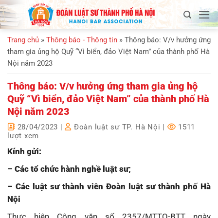
Bỏ
qua
nội
Trang chủ
»
Thông báo - Thông tin
»
Thông báo: V/v hưởng ứng
dung
tham gia ủng hộ Quỹ “Vì biển, đảo Việt Nam” của thành phố Hà
Nội năm 2023
Thông báo: V/v hưởng ứng tham gia ủng hộ
Quỹ “Vì biển, đảo Việt Nam” của thành phố Hà
Nội năm 2023
28/04/2023
|
Đoàn luật sư TP. Hà Nội
|
1511
lượt xem
Kính gửi:
– Các tổ chức hành nghề luật sư;
– Các luật sư thành viên Đoàn luật sư thành phố Hà
Nội
Thực hiện Công văn số 2357/MTTQ-BTT ngày