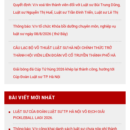
Quyết định: V/v xoá tên thành viên đối với Luật sư Bùi Trung Dũng,
Luật sư Nguyễn Thị Huế, Luật sư Trần Đình Triển, Luật sư Lê Thị
Oanh
Thông báo: V/v tổ chức Khóa bồi dưỡng chuyên môn, nghiệp vụ
luật sư ngày 08/8/2026 ( thứ Bảy)
CÂU LẠC BỘ VÕ THUẬT LUẬT SƯ HÀ NỘI CHÍNH THỨC TRỞ
THÀNH HỘI VIÊN LIÊN ĐOÀN VÕ CỔ TRUYỀN THÀNH PHỐ HÀ
NỘI
Giải bóng đá Cúp Tứ hùng 2026 khép lại thành công, hướng tới
Cúp Đoàn Luật sư TP. Hà Nội
BÀI VIẾT MỚI NHẤT
LUẬT SƯ CỦA ĐOÀN LUẬT SƯ TP. HÀ NỘI VÔ ĐỊCH GIẢI
PICKLEBALL LAGI 2026.
Thông báo: V/v công khai danh sách luật sư chưa nộp phí thành