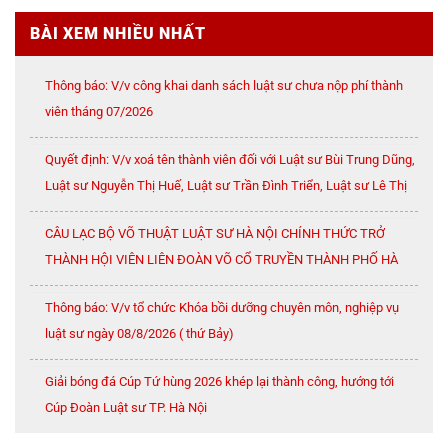
BÀI XEM NHIỀU NHẤT
Thông báo: V/v công khai danh sách luật sư chưa nộp phí thành
viên tháng 07/2026
Quyết định: V/v xoá tên thành viên đối với Luật sư Bùi Trung Dũng,
Luật sư Nguyễn Thị Huế, Luật sư Trần Đình Triển, Luật sư Lê Thị
Oanh
CÂU LẠC BỘ VÕ THUẬT LUẬT SƯ HÀ NỘI CHÍNH THỨC TRỞ
THÀNH HỘI VIÊN LIÊN ĐOÀN VÕ CỔ TRUYỀN THÀNH PHỐ HÀ
NỘI
Thông báo: V/v tổ chức Khóa bồi dưỡng chuyên môn, nghiệp vụ
luật sư ngày 08/8/2026 ( thứ Bảy)
Giải bóng đá Cúp Tứ hùng 2026 khép lại thành công, hướng tới
Cúp Đoàn Luật sư TP. Hà Nội