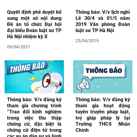
Quyết định phê duyệt bổ
Thông báo: V/v lịch nghỉ
sung một số nội dung
Lễ 30/4 và 01/5 năm
Đề án tổ chức Đại hội
2019 Văn phòng Đoàn
đại biểu Đoàn luật sư TP
luật sư TP Hà Nội
Hà Nội nhiệm kỳ X
25/04/2019
09/04/2021
Thông báo: V/v đăng ký
Thông báo: V/v đăng ký
tham gia chương trình
tham gia hoạt động
“Trao đổi kinh nghiệm
tuyên truyền pháp luật,
trong việc thu thập
trợ giúp pháp lý tại
chứng cứ, đặc biệt là
Trường THCS Nhân
chứng cứ điện tử trong
Chính
các vụ án dân sự và hình