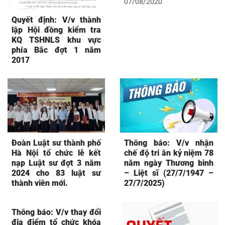
07/08/2020
Quyết định: V/v thành
lập Hội đồng kiểm tra
KQ TSHNLS khu vực
phía Bắc đợt 1 năm
2017
Đoàn Luật sư thành phố
Thông báo: V/v nhận
Hà Nội tổ chức lễ kết
chế độ tri ân kỷ niệm 78
nạp Luật sư đợt 3 năm
năm ngày Thương binh
2024 cho 83 luật sư
– Liệt sĩ (27/7/1947 –
thành viên mới.
27/7/2025)
Thông báo: V/v thay đổi
địa điểm tổ chức khóa