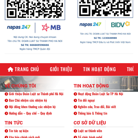
TRANG CHỦ
GIỚI THIỆU
TIN HOẠT ĐỘNG
THÔN
VỀ CHÚNG TÔI
TIN HOẠT ĐỘNG
Giới thiệu Đoàn Luật sư Thành phố Hà Nội
Hoạt động Đoàn Luật Sư TP Hà Nội
Ban Chủ nhiệm các nhiệm kỳ
Tin đối ngoại
Hội đồng khen thưởng các nhiệm kỳ
Nghiên cứu, Trao đổi, Bài viết
Hướng dẫn – Quy chế – Quy định
Thông báo & Thông tin
TIN TỨC
CƠ SỞ DỮ LIỆU
Tin tức sự kiện
Luật sư thành viên
Văn bản chính sách mới
Tổ chức hành nghề