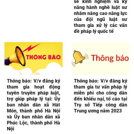
sẻ kinh nghiệm và kỹ
năng hành nghề luật sư
nhằm nâng cao năng lực
của đội ngũ luật sư
tham gia xử lý các vấn
đề pháp lý quốc tế
Thông báo: V/v đăng ký
Thông báo: V/v đăng ký
tham gia hoạt động
tham gia tư vấn pháp lý
tuyên truyền pháp luật,
miễn phí cho công dân
trợ giúp pháp lý tại: Ủy
đến khiếu nại, tố cáo tại
ban nhân dân xã Hát
Trụ sở Tiếp công dân
Môn, thành phố Hà Nội
Trung ương năm 2023
và Ủy ban nhân dân xã
Phúc Lộc, thành phố Hà
Nội