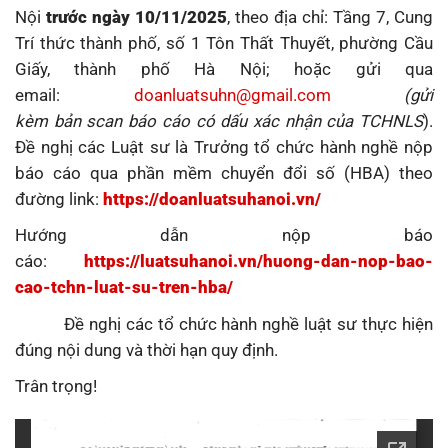
Nội
trước ngày 10/11/2025
, theo địa chỉ: Tầng 7, Cung
Trí thức thành phố, số 1 Tôn Thất Thuyết, phường Cầu
Giấy, thành phố Hà Nội; hoặc gửi qua
email:
doanluatsuhn@gmail.com
(gửi
kèm bản
scan
báo cáo có dấu xác nhận của TCHNLS
).
Đề nghị các Luật sư là Trưởng tổ chức hành nghề nộp
báo cáo qua phần mềm chuyển đổi số (HBA) theo
đường link:
https://doanluatsuhanoi.vn/
Hướng dẫn nộp báo
cáo:
https://luatsuhanoi.vn/huong-dan-nop-bao-
cao-tchn-luat-su-tren-hba/
Đề nghị các tổ chức hành nghề luật sư thực hiện
đúng nội dung và thời hạn quy định.
Trân trọng!