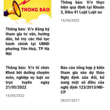
Thông báo: V/v thực
hiện quy định tại Khoản
2, Điều 41 Luật Luật sư
14/04/2022
Thông báo: V/v đăng ký
tham gia tư vấn, hướng
dẫn, hỗ trợ các thủ tục
hành chính tại UBND
phường Yên Hoà, TP Hà
Nội
Thông báo: V/v tổ chức
Báo cáo tổng hợp ý kiến
Khoá bồi dưỡng chuyên
tham gia vào dự thảo
môn, nghiệp vụ luật sư
Nghị định sửa đổi, bổ
trực tuyến ngày
sung một số điều của
21/05/2022
nghị định 123/2013/NĐ-
CP
16/05/2022
28/07/2017