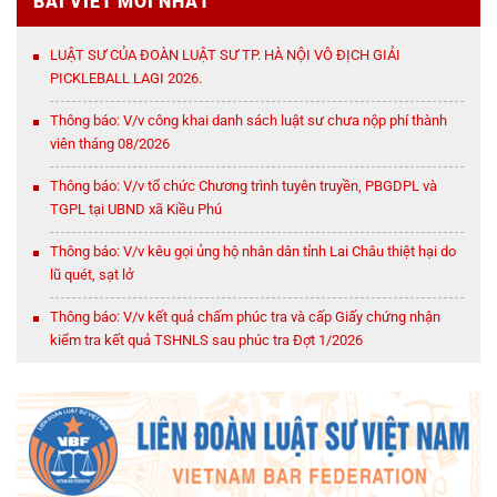
BÀI VIẾT MỚI NHẤT
LUẬT SƯ CỦA ĐOÀN LUẬT SƯ TP. HÀ NỘI VÔ ĐỊCH GIẢI
PICKLEBALL LAGI 2026.
Thông báo: V/v công khai danh sách luật sư chưa nộp phí thành
viên tháng 08/2026
Thông báo: V/v tổ chức Chương trình tuyên truyền, PBGDPL và
TGPL tại UBND xã Kiều Phú
Thông báo: V/v kêu gọi ủng hộ nhân dân tỉnh Lai Châu thiệt hại do
lũ quét, sạt lở
Thông báo: V/v kết quả chấm phúc tra và cấp Giấy chứng nhận
kiểm tra kết quả TSHNLS sau phúc tra Đợt 1/2026