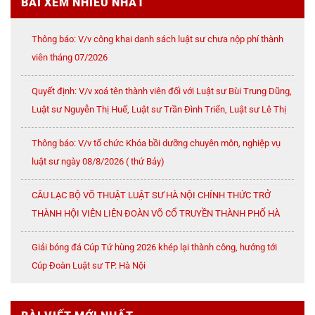
BÀI XEM NHIỀU NHẤT
Thông báo: V/v công khai danh sách luật sư chưa nộp phí thành
viên tháng 07/2026
Quyết định: V/v xoá tên thành viên đối với Luật sư Bùi Trung Dũng,
Luật sư Nguyễn Thị Huế, Luật sư Trần Đình Triển, Luật sư Lê Thị
Oanh
Thông báo: V/v tổ chức Khóa bồi dưỡng chuyên môn, nghiệp vụ
luật sư ngày 08/8/2026 ( thứ Bảy)
CÂU LẠC BỘ VÕ THUẬT LUẬT SƯ HÀ NỘI CHÍNH THỨC TRỞ
THÀNH HỘI VIÊN LIÊN ĐOÀN VÕ CỔ TRUYỀN THÀNH PHỐ HÀ
NỘI
Giải bóng đá Cúp Tứ hùng 2026 khép lại thành công, hướng tới
Cúp Đoàn Luật sư TP. Hà Nội