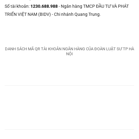
Số tài khoản:
1230.688.988
- Ngân hàng TMCP ĐẦU TƯ VÀ PHÁT
TRIỂN VIỆT NAM (BIDV) - Chi nhánh Quang Trung.
DANH SÁCH MÃ QR TÀI KHOẢN NGÂN HÀNG CỦA ĐOÀN LUẬT SƯ TP HÀ
NỘI