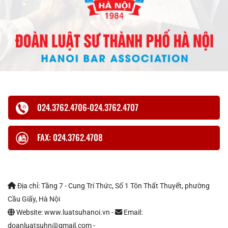
024.3762.4706-024.3762.4707
FAX: 024.3762.4708
Địa chỉ: Tầng 7 - Cung Trí Thức, Số 1 Tôn Thất Thuyết, phường
Cầu Giấy, Hà Nội
Website: www.luatsuhanoi.vn -
Email:
doanluatsuhn@gmail.com -