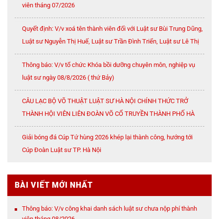
viên tháng 07/2026
Quyết định: V/v xoá tên thành viên đối với Luật sư Bùi Trung Dũng,
Luật sư Nguyễn Thị Huế, Luật sư Trần Đình Triển, Luật sư Lê Thị
Oanh
Thông báo: V/v tổ chức Khóa bồi dưỡng chuyên môn, nghiệp vụ
luật sư ngày 08/8/2026 ( thứ Bảy)
CÂU LẠC BỘ VÕ THUẬT LUẬT SƯ HÀ NỘI CHÍNH THỨC TRỞ
THÀNH HỘI VIÊN LIÊN ĐOÀN VÕ CỔ TRUYỀN THÀNH PHỐ HÀ
NỘI
Giải bóng đá Cúp Tứ hùng 2026 khép lại thành công, hướng tới
Cúp Đoàn Luật sư TP. Hà Nội
BÀI VIẾT MỚI NHẤT
Thông báo: V/v công khai danh sách luật sư chưa nộp phí thành
viên tháng 08/2026