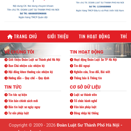
TRANG CHỦ
GIỚI THIỆU
TIN HOẠT ĐỘNG
THÔN
VỀ CHÚNG TÔI
TIN HOẠT ĐỘNG
Giới thiệu Đoàn Luật sư Thành phố Hà Nội
Hoạt động Đoàn Luật Sư TP Hà Nội
Ban Chủ nhiệm các nhiệm kỳ
Tin đối ngoại
Hội đồng khen thưởng các nhiệm kỳ
Nghiên cứu, Trao đổi, Bài viết
Hướng dẫn – Quy chế – Quy định
Thông báo & Thông tin
TIN TỨC
CƠ SỞ DỮ LIỆU
Tin tức sự kiện
Luật sư thành viên
Văn bản chính sách mới
Tổ chức hành nghề
Bản tin luật sư ngày ngay
Văn bản pháp luật
Tư vấn pháp luật
Đăng nhập hệ thống
Copyright © 2009 - 2026
Đoàn Luật Sư Thành Phố Hà Nội -