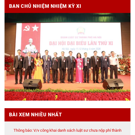
BAN CHỦ NHIỆM NHIỆM KỲ XI
BÀI XEM NHIỀU NHẤT
Thông báo: V/v công khai danh sách luật sư chưa nộp phí thành