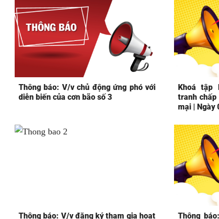
Thông báo: V/v chủ động ứng phó với
Khoá tập 
diễn biến của cơn bão số 3
tranh chấp
mại | Ngày
Thông báo: V/v đăng ký tham gia hoạt
Thông báo: