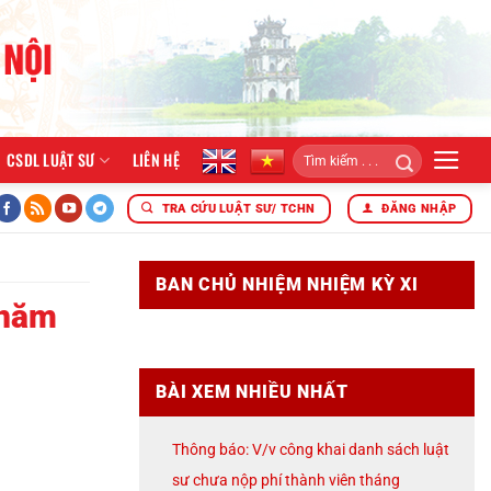
CSDL LUẬT SƯ
LIÊN HỆ
 tác năm 2026
ĐOÀN LUẬT SƯ THÀNH PHỐ HÀ NỘI TỔ CHỨC
TRA CỨU LUẬT SƯ/ TCHN
ĐĂNG NHẬP
BAN CHỦ NHIỆM NHIỆM KỲ XI
 năm
BÀI XEM NHIỀU NHẤT
Thông báo: V/v công khai danh sách luật
sư chưa nộp phí thành viên tháng