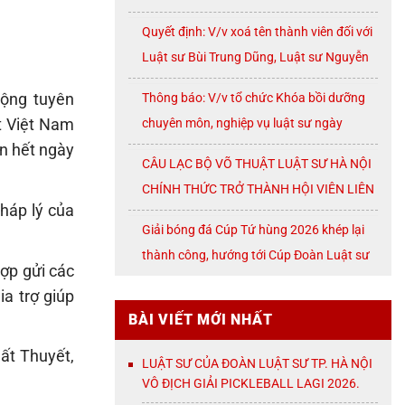
07/2026
Quyết định: V/v xoá tên thành viên đối với
Luật sư Bùi Trung Dũng, Luật sư Nguyễn
Thị Huế, Luật sư Trần Đình Triển, Luật sư
Thông báo: V/v tổ chức Khóa bồi dưỡng
động tuyên
Lê Thị Oanh
chuyên môn, nghiệp vụ luật sư ngày
t Việt Nam
08/8/2026 ( thứ Bảy)
n hết ngày
CÂU LẠC BỘ VÕ THUẬT LUẬT SƯ HÀ NỘI
CHÍNH THỨC TRỞ THÀNH HỘI VIÊN LIÊN
háp lý của
ĐOÀN VÕ CỔ TRUYỀN THÀNH PHỐ HÀ
Giải bóng đá Cúp Tứ hùng 2026 khép lại
NỘI
thành công, hướng tới Cúp Đoàn Luật sư
hợp gửi các
TP. Hà Nội
a trợ giúp
BÀI VIẾT MỚI NHẤT
ất Thuyết,
LUẬT SƯ CỦA ĐOÀN LUẬT SƯ TP. HÀ NỘI
VÔ ĐỊCH GIẢI PICKLEBALL LAGI 2026.