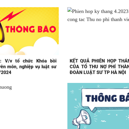
: V/v tổ chức Khóa bồi
KẾT QUẢ PHIÊN HỌP THÁN
ên môn, nghiệp vụ luật sư
CỦA TỔ THU NỢ PHÍ THÀN
/2024
ĐOÀN LUẬT SƯ TP HÀ NỘI