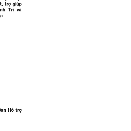
, trợ giúp
nh Trì và
ội
Ban Hỗ trợ