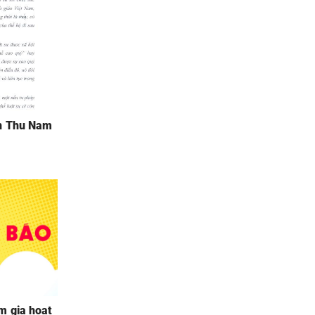
ần Thu Nam
m gia hoạt