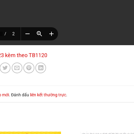
23 kèm theo TB1120
o mới
. Đánh dấu
liên kết thường trực
.