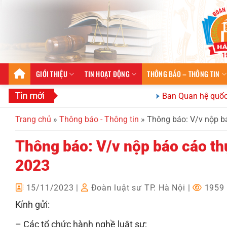
Bỏ
qua
nội
dung
GIỚI THIỆU
TIN HOẠT ĐỘNG
THÔNG BÁO – THÔNG TIN
Ban Quan hệ quốc tế Đoàn
Trang chủ
»
Thông báo - Thông tin
»
Thông báo: V/v nộp bá
Thông báo: V/v nộp báo cáo thự
2023
15/11/2023
|
Đoàn luật sư TP. Hà Nội
|
1959 
Kính gửi:
– Các tổ chức hành nghề luật sư;