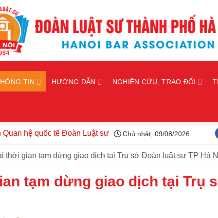
THÔNG TIN
HƯỚNG DẪN
NGHIÊN CỨU, TRAO ĐỔI
T
 hệ quốc tế Đoàn Luật sư thành phố Hà Nội kiện toàn tổ chức, 
Chủ nhật, 09/08/2026
i thời gian tạm dừng giao dịch tại Trụ sở Đoàn luật sư TP Hà N
ian tạm dừng giao dịch tại Trụ 