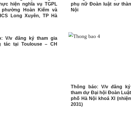
thực hiện nghĩa vụ TGPL
phụ nữ Đoàn luật sư thà
D phường Hoàn Kiếm và
Nội
HCS Long Xuyên, TP Hà
: V/v đăng ký tham gia
 tác tại Toulouse – CH
Thông báo: V/v đăng ký
tham dự Đại hội Đoàn Luật
phố Hà Nội khoá XI (nhiệm
2031)