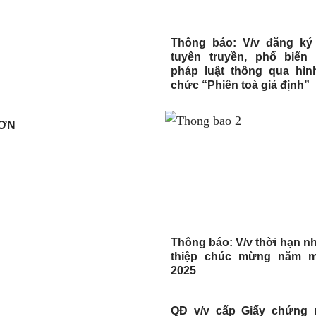
Thông báo: V/v đăng ký
tuyên truyền, phổ biến
pháp luật thông qua hìn
chức “Phiên toà giả định”
 ƠN
Thông báo: V/v thời hạn nh
thiệp chúc mừng năm m
2025
QĐ v/v cấp Giấy chứng 