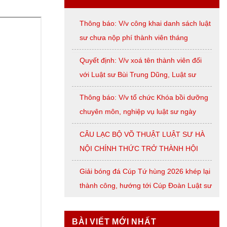
Thông báo: V/v công khai danh sách luật
sư chưa nộp phí thành viên tháng
07/2026
Quyết định: V/v xoá tên thành viên đối
với Luật sư Bùi Trung Dũng, Luật sư
Nguyễn Thị Huế, Luật sư Trần Đình
Thông báo: V/v tổ chức Khóa bồi dưỡng
Triển, Luật sư Lê Thị Oanh
chuyên môn, nghiệp vụ luật sư ngày
08/8/2026 ( thứ Bảy)
CÂU LẠC BỘ VÕ THUẬT LUẬT SƯ HÀ
NỘI CHÍNH THỨC TRỞ THÀNH HỘI
VIÊN LIÊN ĐOÀN VÕ CỔ TRUYỀN
Giải bóng đá Cúp Tứ hùng 2026 khép lại
THÀNH PHỐ HÀ NỘI
thành công, hướng tới Cúp Đoàn Luật sư
TP. Hà Nội
BÀI VIẾT MỚI NHẤT