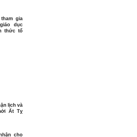
 tham gia
 giáo dục
h thức tổ
ận lịch và
ới Ất Tỵ
nhận cho