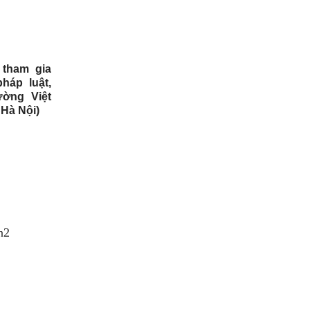
 tham gia
háp luật,
ường Việt
Hà Nội)