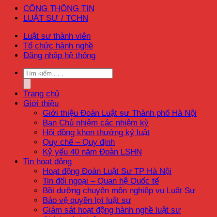
CỔNG THÔNG TIN
LUẬT SƯ / TCHN
Luật sư thành viên
Tổ chức hành nghề
Đăng nhập hệ thống
Trang chủ
Giới thiệu
Giới thiệu Đoàn Luật sư Thành phố Hà Nội
Ban Chủ nhiệm các nhiệm kỳ
Hội đồng khen thưởng kỷ luật
Quy chế – Quy định
Kỷ yếu 40 năm Đoàn LSHN
Tin hoạt động
Hoạt động Đoàn Luật Sư TP Hà Nội
Tin đối ngoại – Quan hệ Quốc tế
Bồi dưỡng chuyên môn nghiệp vụ Luật Sư
Bảo vệ quyền lợi luật sư
Giám sát hoạt động hành nghề luật sư