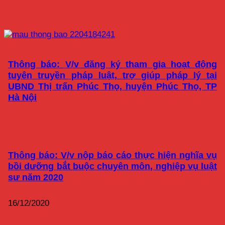
Thông báo: V/v đăng ký tham gia hoạt động
tuyên truyền pháp luật, trợ giúp pháp lý tại
UBND Thị trấn Phúc Thọ, huyện Phúc Thọ, TP
Hà Nội
Thông báo: V/v nộp báo cáo thực hiện nghĩa vụ
bồi dưỡng bắt buộc chuyên môn, nghiệp vụ luật
sư năm 2020
16/12/2020