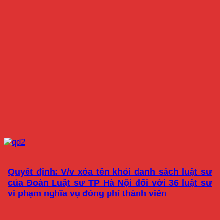
Quyết định: V/v xóa tên khỏi danh sách luật sư
của Đoàn Luật sư TP Hà Nội đối với 36 luật sư
vi phạm nghĩa vụ đóng phí thành viên