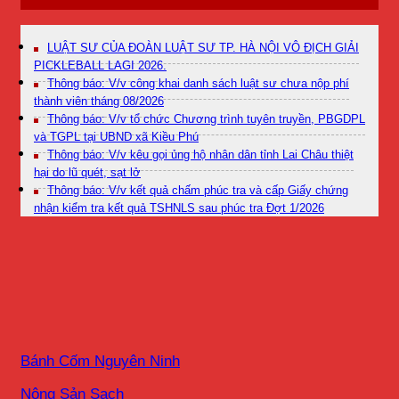
LUẬT SƯ CỦA ĐOÀN LUẬT SƯ TP. HÀ NỘI VÔ ĐỊCH GIẢI
PICKLEBALL LAGI 2026.
Thông báo: V/v công khai danh sách luật sư chưa nộp phí
thành viên tháng 08/2026
Thông báo: V/v tổ chức Chương trình tuyên truyền, PBGDPL
và TGPL tại UBND xã Kiều Phú
Thông báo: V/v kêu gọi ủng hộ nhân dân tỉnh Lai Châu thiệt
hại do lũ quét, sạt lở
Thông báo: V/v kết quả chấm phúc tra và cấp Giấy chứng
nhận kiểm tra kết quả TSHNLS sau phúc tra Đợt 1/2026
Bánh Cốm Nguyên Ninh
Nông Sản Sạch