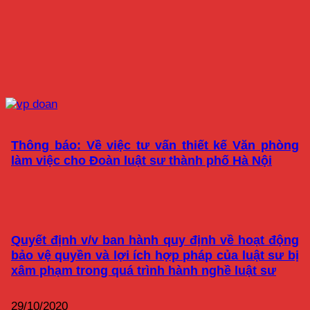
Thông báo: Về việc tư vấn thiết kế Văn phòng
làm việc cho Đoàn luật sư thành phố Hà Nội
Quyết định v/v ban hành quy định về hoạt động
bảo vệ quyền và lợi ích hợp pháp của luật sư bị
xâm phạm trong quá trình hành nghề luật sư
29/10/2020