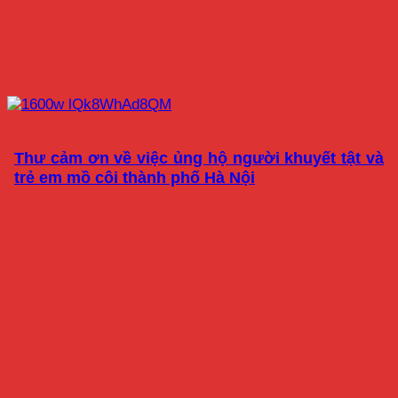
Thư cảm ơn về việc ủng hộ người khuyết tật và
trẻ em mồ côi thành phố Hà Nội