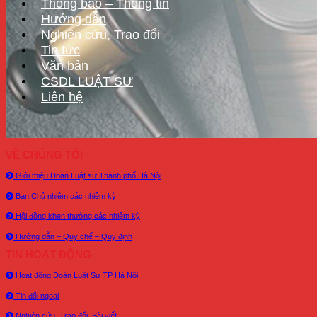
Thông báo – Thông tin
Hướng dẫn
Nghiên cứu, Trao đổi
Tin tức
Văn bản
CSDL LUẬT SƯ
Liên hệ
VỀ CHÚNG TÔI
Giới thiệu Đoàn Luật sư Thành phố Hà Nội
Ban Chủ nhiệm các nhiệm kỳ
Hội đồng khen thưởng các nhiệm kỳ
Hướng dẫn – Quy chế – Quy định
TIN HOẠT ĐỘNG
Hoạt động Đoàn Luật Sư TP Hà Nội
Tin đối ngoại
Nghiên cứu, Trao đổi, Bài viết