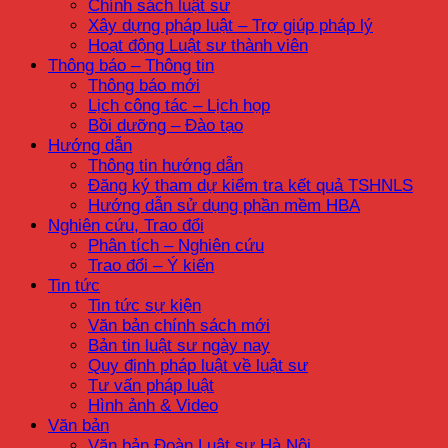
Chính sách luật sư
Xây dựng pháp luật – Trợ giúp pháp lý
Hoạt động Luật sư thành viên
Thông báo – Thông tin
Thông báo mới
Lịch công tác – Lịch họp
Bồi dưỡng – Đào tạo
Hướng dẫn
Thông tin hướng dẫn
Đăng ký tham dự kiểm tra kết quả TSHNLS
Hướng dẫn sử dụng phần mềm HBA
Nghiên cứu, Trao đổi
Phân tích – Nghiên cứu
Trao đổi – Ý kiến
Tin tức
Tin tức sự kiện
Văn bản chính sách mới
Bản tin luật sư ngày nay
Quy định pháp luật về luật sư
Tư vấn pháp luật
Hình ảnh & Video
Văn bản
Văn bản Đoàn Luật sư Hà Nội