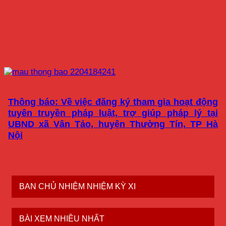
Thông báo: Về việc đăng ký tham gia hoạt động
tuyên truyền pháp luật, trợ giúp pháp lý tại
UBND xã Vân Tảo, huyện Thường Tín, TP Hà
Nội
BAN CHỦ NHIỆM NHIỆM KỲ XI
BÀI XEM NHIỀU NHẤT