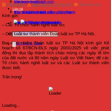
Chính sách luật sư
Văn bản chính sách mới
23/01/2025
|
Đoàn luật sư TP. Hà Nội
|
981 lượt xem
Liên hệ
Xây dựng pháp luật – Trợ giúp pháp lý
Bản tin luật sư ngày nay
Văn bản Liên đoàn Luật sư Việt Nam
Kính gửi:
Hoạt động Luật sư thành viên
Quy định pháp luật về luật sư
Văn bản Đảng – Nhà nước
Tra cứu Tổ chức hành nghề
– Các Tổ chức hành nghề luật sư;
Tư vấn pháp luật
Đăng nhập
– Các Luật sư thành viên Đoàn luật sư TP Hà Nội.
Ban Chủ nhiệm Đoàn luật sư TP Hà Nội kính gửi Kế
Hình ảnh & Video
hoạch số 67/BCN-ĐLS ngày 20/01/2025 về việc phát
động thi đua lập thành tích chào mừng các ngày lễ lớn
của đất nước và 80 năm ngày Luật sư Việt Nam; để các
Tổ chức hành nghề luật sư và các Luật sư thành viên
được biết.
Trân trọng!
Loading...