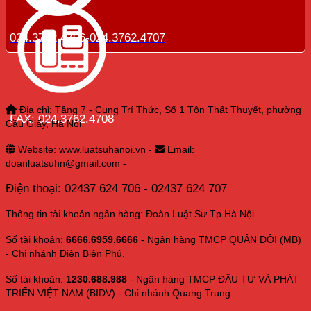
024.3762.4706-024.3762.4707
Địa chỉ: Tầng 7 - Cung Trí Thức, Số 1 Tôn Thất Thuyết, phường
FAX: 024.3762.4708
Cầu Giấy, Hà Nội
Website: www.luatsuhanoi.vn -
Email:
doanluatsuhn@gmail.com -
Điện thoại: 02437 624 706 - 02437 624 707
Thông tin tài khoản ngân hàng: Đoàn Luật Sư Tp Hà Nội
Số tài khoản:
6666.6959.6666
- Ngân hàng TMCP QUÂN ĐỘI (MB)
- Chi nhánh Điện Biên Phủ.
Số tài khoản:
1230.688.988
- Ngân hàng TMCP ĐẦU TƯ VÀ PHÁT
TRIỂN VIỆT NAM (BIDV) - Chi nhánh Quang Trung.