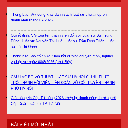
Thông báo: V/v công khai danh sách luật sư chưa nộp phí
thành viên tháng 07/2026
Quyết định: V/v xoá tên thành viên đối với Luật sư Bùi Trung
Dũng, Luật sư Nguyễn Thị Huế, Luật sư Trần Đình Triển, Luật
sư Lê Thị Oanh
Thông báo: V/v tổ chức Khóa bồi dưỡng chuyên môn, nghiệp
vụ luật sư ngày 08/8/2026 ( thứ Bảy)
CÂU LẠC BỘ VÕ THUẬT LUẬT SƯ HÀ NỘI CHÍNH THỨC
TRỞ THÀNH HỘI VIÊN LIÊN ĐOÀN VÕ CỔ TRUYỀN THÀNH
PHỐ HÀ NỘI
Giải bóng đá Cúp Tứ hùng 2026 khép lại thành công, hướng tới
Cúp Đoàn Luật sư TP. Hà Nội
BÀI VIẾT MỚI NHẤT