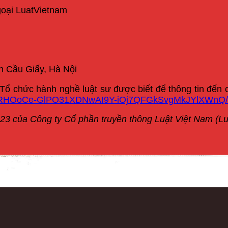
goại LuatVietnam
ận Cầu Giấy, Hà Nội
Tổ chức hành nghề luật sư được biết để thông tin đến 
d/1mRHOoCe-GlPO31XDNwAI9Y-iOj7QFGkSvgMkJYlXWnQ/
23 của Công ty Cổ phần truyền thông Luật Việt Nam (L