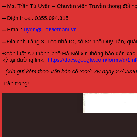
– Ms. Trần Tú Uyên – Chuyên viên Truyền thông đối n
– Điện thoại: 0355.094.315
– Email:
uyen@luatvietnam.vn
– Địa chỉ: Tầng 3, Tòa nhà IC, số 82 phố Duy Tân, qu
Đoàn luật sư thành phố Hà Nội xin thông báo đến các 
ký tại đường link:
https://docs.google.com/forms/
(Xin gửi kèm theo Văn bản số 322/LVN ngày 27/03/20
Trân trọng!