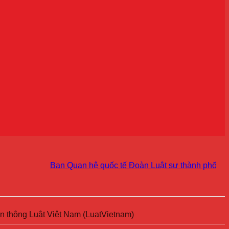
Ban Quan hệ quốc tế Đoàn Luật sư thành phố Hà Nội ki
ền thông Luật Việt Nam (LuatVietnam)