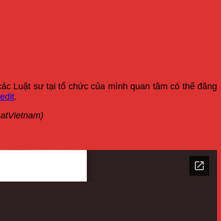
các Luật sư tại tổ chức của mình quan tâm có thể đăng
edit
.
uatVietnam)