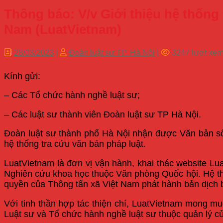
Thông báo: V/v Giới thiệu hệ thống
Nam (LuatVietnam)
28/03/2023
|
Đoàn luật sư TP. Hà Nội
|
3247 lượt xe
Kính gửi:
– Các Tổ chức hành nghề luật sư;
– Các luật sư thành viên Đoàn luật sư TP Hà Nội.
Đoàn luật sư thành phố Hà Nội nhận được Văn bản số 
hệ thống tra cứu văn bản pháp luật.
LuatVietnam là đơn vị vận hành, khai thác website Lu
Nghiên cứu khoa học thuộc Văn phòng Quốc hội. Hệ thố
quyền của Thông tấn xã Việt Nam phát hành bản dịch 
Với tinh thần hợp tác thiện chí, LuatVietnam mong muố
Luật sư và Tổ chức hành nghề luật sư thuộc quản lý của