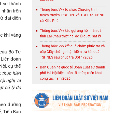
t sư thành
Thông báo: V/v tổ chức Chương trình
á nhân trên
tuyên truyền, PBGDPL và TGPL tại UBND
ử đại diện
xã Kiều Phú
Thông báo: V/v kêu gọi ủng hộ nhân dân
c khi vắng
tỉnh Lai Châu thiệt hại do lũ quét, sạt lở
Thông báo: V/v kết quả chấm phúc tra và
 của Bộ Tư
cấp Giấy chứng nhận kiểm tra kết quả
TSHNLS sau phúc tra Đợt 1/2026
 Liên đoàn
Nội, cụ thể
Ban Quan hệ quốc tế Đoàn Luật sư thành
phố Hà Nội kiện toàn tổ chức, triển khai
; thực hiện
công tác năm 2026
Hội nghị và
t có lý do
theo đường
ý, Tiểu Ban