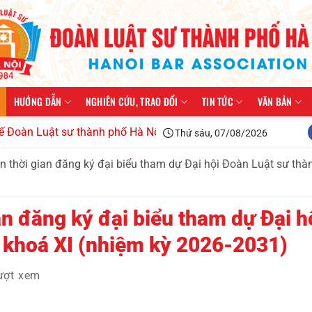
HƯỚNG DẪN
NGHIÊN CỨU, TRAO ĐỔI
TIN TỨC
VĂN BẢN
uật sư thành phố Hà Nội kiện toàn tổ chức, triển khai công tá
Thứ sáu, 07/08/2026
n thời gian đăng ký đại biểu tham dự Đại hội Đoàn Luật sư th
an đăng ký đại biểu tham dự Đại h
 khoá XI (nhiệm kỳ 2026-2031)
ượt xem