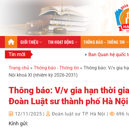
Bỏ
qua
nội
dung
GIỚI THIỆU
TIN HOẠT ĐỘNG
THÔNG BÁO – THÔNG TIN
Ban Quan hệ quốc tế Đoàn L
Trang chủ
»
Thông báo - Thông tin
»
Thông báo: V/v gia hạ
Nội khoá XI (nhiệm kỳ 2026-2031)
Thông báo: V/v gia hạn thời gi
Đoàn Luật sư thành phố Hà Nội
12/11/2025
|
Đoàn luật sư TP. Hà Nội
|
696 l
Kính gửi: