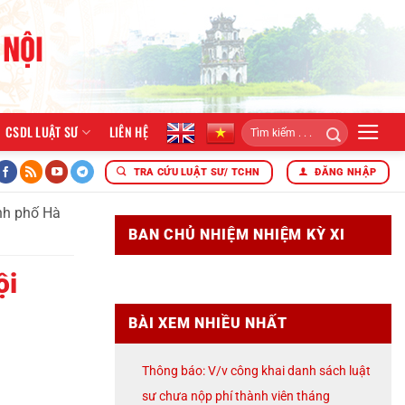
CSDL LUẬT SƯ
LIÊN HỆ
c năm 2026
ĐOÀN LUẬT SƯ THÀNH PHỐ HÀ NỘI TỔ CHỨC L
TRA CỨU LUẬT SƯ/ TCHN
ĐĂNG NHẬP
ành phố Hà
BAN CHỦ NHIỆM NHIỆM KỲ XI
ội
BÀI XEM NHIỀU NHẤT
Thông báo: V/v công khai danh sách luật
sư chưa nộp phí thành viên tháng