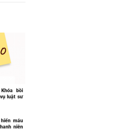
 Khóa bồi
vụ luật sư
 hiến máu
hanh niên