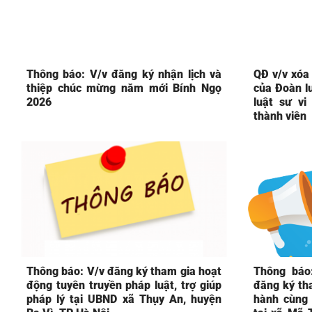
Thông báo: V/v đăng ký nhận lịch và
QĐ v/v xóa 
thiệp chúc mừng năm mới Bính Ngọ
của Đoàn lu
2026
luật sư v
thành viên
Thông báo: V/v đăng ký tham gia hoạt
Thông báo
động tuyên truyền pháp luật, trợ giúp
đăng ký th
pháp lý tại UBND xã Thụy An, huyện
hành cùng