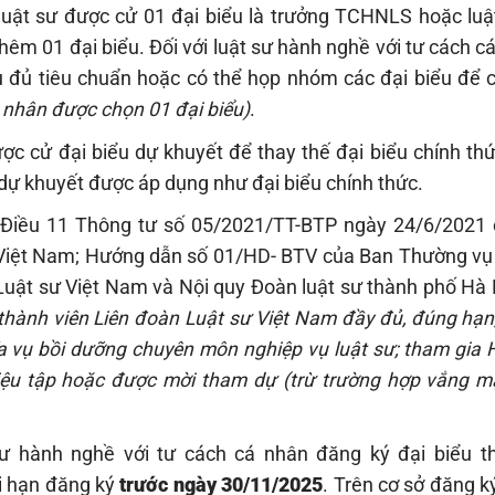
uật sư được cử 01 đại biểu là trưởng TCHNLS hoặc luậ
hêm 01 đại biểu. Đối với luật sư hành nghề với tư cách c
 đủ tiêu chuẩn hoặc có thể họp nhóm các đại biểu để c
á nhân được chọn 01 đại biểu)
.
ợc cử đại biểu dự khuyết để thay thế đại biểu chính thứ
dự khuyết được áp dụng như đại biểu chính thức.
3 Điều 11 Thông tư số 05/2021/TT-BTP ngày 24/6/2021
ư Việt Nam; Hướng dẫn số 01/HD- BTV của Ban Thường vụ
Luật sư Việt Nam và Nội quy Đoàn luật sư thành phố Hà 
 thành viên Liên đoàn Luật sư Việt Nam đầy đủ, đúng hạn
ĩa vụ bồi dưỡng chuyên môn nghiệp vụ luật sư; tham gia 
iệu tập hoặc được mời tham dự (trừ trường hợp vắng mặ
ư hành nghề với tư cách cá nhân đăng ký đại biểu 
ời hạn đăng ký
trước ngày 30/11/2025
. Trên cơ sở đăng k