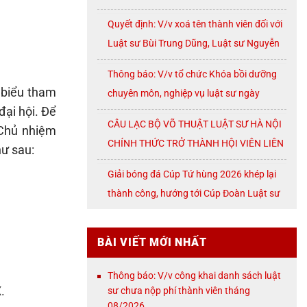
07/2026
Quyết định: V/v xoá tên thành viên đối với
Luật sư Bùi Trung Dũng, Luật sư Nguyễn
Thị Huế, Luật sư Trần Đình Triển, Luật sư
Thông báo: V/v tổ chức Khóa bồi dưỡng
Lê Thị Oanh
 biểu tham
chuyên môn, nghiệp vụ luật sư ngày
đại hội. Để
08/8/2026 ( thứ Bảy)
CÂU LẠC BỘ VÕ THUẬT LUẬT SƯ HÀ NỘI
 Chủ nhiệm
CHÍNH THỨC TRỞ THÀNH HỘI VIÊN LIÊN
hư sau:
ĐOÀN VÕ CỔ TRUYỀN THÀNH PHỐ HÀ
Giải bóng đá Cúp Tứ hùng 2026 khép lại
NỘI
thành công, hướng tới Cúp Đoàn Luật sư
TP. Hà Nội
BÀI VIẾT MỚI NHẤT
Thông báo: V/v công khai danh sách luật
.
sư chưa nộp phí thành viên tháng
08/2026