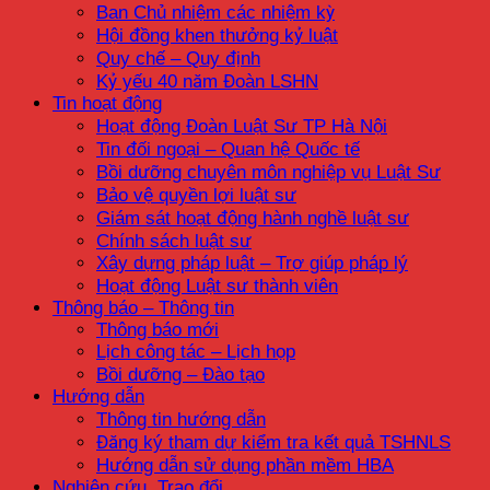
Ban Chủ nhiệm các nhiệm kỳ
Hội đồng khen thưởng kỷ luật
Quy chế – Quy định
Kỷ yếu 40 năm Đoàn LSHN
Tin hoạt động
Hoạt động Đoàn Luật Sư TP Hà Nội
Tin đối ngoại – Quan hệ Quốc tế
Bồi dưỡng chuyên môn nghiệp vụ Luật Sư
Bảo vệ quyền lợi luật sư
Giám sát hoạt động hành nghề luật sư
Chính sách luật sư
Xây dựng pháp luật – Trợ giúp pháp lý
Hoạt động Luật sư thành viên
Thông báo – Thông tin
Thông báo mới
Lịch công tác – Lịch họp
Bồi dưỡng – Đào tạo
Hướng dẫn
Thông tin hướng dẫn
Đăng ký tham dự kiểm tra kết quả TSHNLS
Hướng dẫn sử dụng phần mềm HBA
Nghiên cứu, Trao đổi