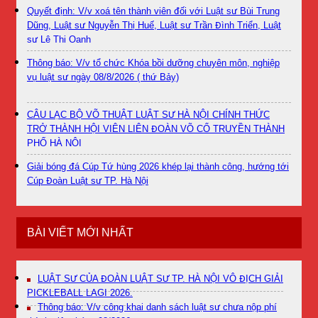
Quyết định: V/v xoá tên thành viên đối với Luật sư Bùi Trung
Dũng, Luật sư Nguyễn Thị Huế, Luật sư Trần Đình Triển, Luật
sư Lê Thị Oanh
Thông báo: V/v tổ chức Khóa bồi dưỡng chuyên môn, nghiệp
vụ luật sư ngày 08/8/2026 ( thứ Bảy)
CÂU LẠC BỘ VÕ THUẬT LUẬT SƯ HÀ NỘI CHÍNH THỨC
TRỞ THÀNH HỘI VIÊN LIÊN ĐOÀN VÕ CỔ TRUYỀN THÀNH
PHỐ HÀ NỘI
Giải bóng đá Cúp Tứ hùng 2026 khép lại thành công, hướng tới
Cúp Đoàn Luật sư TP. Hà Nội
BÀI VIẾT MỚI NHẤT
LUẬT SƯ CỦA ĐOÀN LUẬT SƯ TP. HÀ NỘI VÔ ĐỊCH GIẢI
PICKLEBALL LAGI 2026.
Thông báo: V/v công khai danh sách luật sư chưa nộp phí