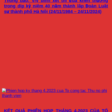
Thông báo: V/v bình xét thi đua khen thưởng
trong dịp kỷ niệm 40 năm thành lập Đoàn Luật
sư thành phố Hà Nội (24/11/1984 – 24/11/2024)
KẾT QUẢ PHIÊN HỌP THÁNG 4.2023 CỦA TỔ