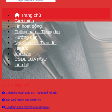
Trang chủ
Giới thiệu
Tin hoạt động
Thông báo – Thông tin
Hướng dẫn
Nghiên cứu, Trao đổi
Tin tức
Văn bản
CSDL LUẬT SƯ
Liên hệ
VỀ CHÚNG TÔI
Giới thiệu Đoàn Luật sư Thành phố Hà Nội
Ban Chủ nhiệm các nhiệm kỳ
Hội đồng khen thưởng các nhiệm kỳ