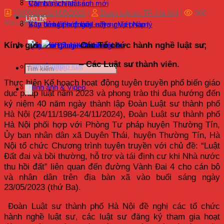
Chính sách luật sư
Văn bản chính sách mới
19/05/2023
24/05/2023
|
Đoàn luật sư TP. Hà Nội
|
988
Liên hệ
lượt xem
Xây dựng pháp luật – Trợ giúp pháp lý
Bản tin luật sư ngày nay
Văn bản Liên đoàn Luật sư Việt Nam
Kính gửi
: –
Các Tổ chức hành nghề luật sư;
Hoạt động Luật sư thành viên
Quy định pháp luật về luật sư
Văn bản Đảng – Nhà nước
Tra cứu Tổ chức hành nghề
–
Các Luật sư thành viên.
Tư vấn pháp luật
Đăng nhập
Thực hiện Kế hoạch hoạt động tuyên truyền phổ biến giáo
Hình ảnh & Video
dục pháp luật năm 2023 và phong trào thi đua hướng đến
kỷ niệm 40 năm ngày thành lập Đoàn Luật sư thành phố
Hà Nội (24/11/1984-24/11/2024), Đoàn Luật sư thành phố
Hà Nội phối hợp với Phòng Tư pháp huyện Thường Tín,
Ủy ban nhân dân xã Duyên Thái, huyện Thường Tín, Hà
Nội tổ chức Chương trình tuyên truyền với chủ đề: “Luật
Đất đai và bồi thường, hỗ trợ và tái định cư khi Nhà nước
thu hồi đất” liên quan đến đường Vành Đai 4 cho cán bộ
và nhân dân trên địa bàn xã vào buổi sáng ngày
23/05/2023 (thứ Ba).
Đoàn Luật sư thành phố Hà Nội đề nghị các tổ chức
hành nghề luật sư, các luật sư đăng ký tham gia hoạt