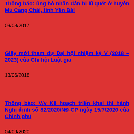
Thông báo: ủng hộ nhân dân bị lũ quét ở huyện
Mù Cang Chải, tỉnh Yên Bái
09/08/2017
Giấy mời tham dự Đại hội nhiệm kỳ V (2018 –
2023) của Chi hội Luật gia
13/06/2018
Thông báo: V/v Kế hoạch triển khai thi hành
Nghị định số 82/2020/NĐ-CP ngày 15/7/2020 của
Chính phủ
04/09/2020