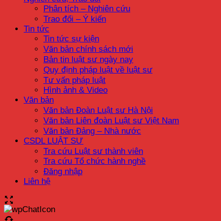
Phân tích – Nghiên cứu
Trao đổi – Ý kiến
Tin tức
Tin tức sự kiện
Văn bản chính sách mới
Bản tin luật sư ngày nay
Quy định pháp luật về luật sư
Tư vấn pháp luật
Hình ảnh & Video
Văn bản
Văn bản Đoàn Luật sư Hà Nội
Văn bản Liên đoàn Luật sư Việt Nam
Văn bản Đảng – Nhà nước
CSDL LUẬT SƯ
Tra cứu Luật sư thành viên
Tra cứu Tổ chức hành nghề
Đăng nhập
Liên hệ