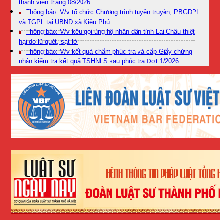
thành viên tháng 08/2026
Thông báo: V/v tổ chức Chương trình tuyên truyền, PBGDPL
và TGPL tại UBND xã Kiều Phú
Thông báo: V/v kêu gọi ủng hộ nhân dân tỉnh Lai Châu thiệt
hại do lũ quét, sạt lở
Thông báo: V/v kết quả chấm phúc tra và cấp Giấy chứng
nhận kiểm tra kết quả TSHNLS sau phúc tra Đợt 1/2026