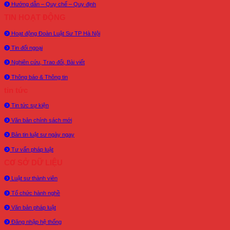
Hướng dẫn – Quy chế – Quy định
TIN HOẠT ĐỘNG
Hoạt động Đoàn Luật Sư TP Hà Nội
Tin đối ngoại
Nghiên cứu, Trao đổi, Bài viết
Thông báo & Thông tin
tin tức
Tin tức sự kiện
Văn bản chính sách mới
Bản tin luật sư ngày ngay
Tư vấn pháp luật
CƠ SỞ DỮ LIỆU
Luật sư thành viên
Tổ chức hành nghề
Văn bản pháp luật
Đăng nhập hệ thống