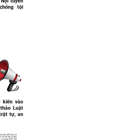
 Nội tuyên
chống tội
 kiến vào
thảo Luật
rật tự, an