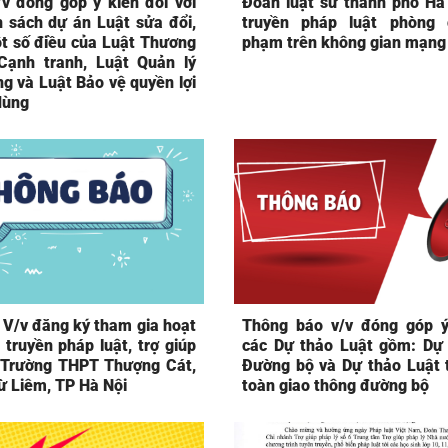
/v đóng góp ý kiến đối với
Đoàn luật sư thành phố Hà
h sách dự án Luật sửa đổi,
truyền pháp luật phòng 
t số điều của Luật Thương
phạm trên không gian mạng
Cạnh tranh, Luật Quản lý
g và Luật Bảo vệ quyền lợi
dùng
 V/v đăng ký tham gia hoạt
Thông báo v/v đóng góp ý
truyền pháp luật, trợ giúp
các Dự thảo Luật gồm: Dự 
i Trường THPT Thượng Cát,
Đường bộ và Dự thảo Luật t
ừ Liêm, TP Hà Nội
toàn giao thông đường bộ