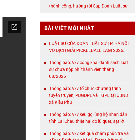
NỘI
thành công, hướng tới Cúp Đoàn Luật sư
TP. Hà Nội
BÀI VIẾT MỚI NHẤT
LUẬT SƯ CỦA ĐOÀN LUẬT SƯ TP. HÀ NỘI
VÔ ĐỊCH GIẢI PICKLEBALL LAGI 2026.
Thông báo: V/v công khai danh sách luật
sư chưa nộp phí thành viên tháng
08/2026
Thông báo: V/v tổ chức Chương trình
tuyên truyền, PBGDPL và TGPL tại UBND
xã Kiều Phú
Thông báo: V/v kêu gọi ủng hộ nhân dân
tỉnh Lai Châu thiệt hại do lũ quét, sạt lở
Thông báo: V/v kết quả chấm phúc tra và