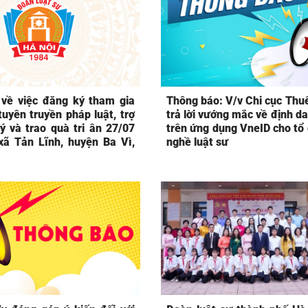
về việc đăng ký tham gia
Thông báo: V/v Chi cục Thuế
uyên truyền pháp luật, trợ
trả lời vướng mắc về định d
ý và trao quà tri ân 27/07
trên ứng dụng VneID cho tổ
xã Tản Lĩnh, huyện Ba Vì,
nghề luật sư