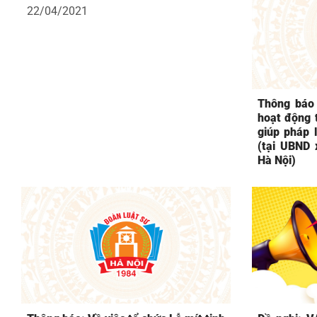
22/04/2021
Thông báo 
hoạt động t
giúp pháp l
(tại UBND 
Hà Nội)