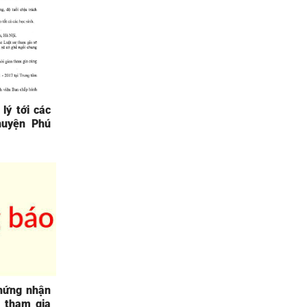
lý tới các
huyện Phú
hứng nhận
n tham gia