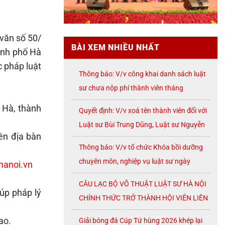
 văn số 50/
BÀI XEM NHIỀU NHẤT
nh phố Hà
 pháp luật
Thông báo: V/v công khai danh sách luật
sư chưa nộp phí thành viên tháng
07/2026
 Hà, thành
Quyết định: V/v xoá tên thành viên đối với
Luật sư Bùi Trung Dũng, Luật sư Nguyễn
ên địa bàn
Thị Huế, Luật sư Trần Đình Triển, Luật sư
Thông báo: V/v tổ chức Khóa bồi dưỡng
Lê Thị Oanh
chuyên môn, nghiệp vụ luật sư ngày
hanoi.vn
08/8/2026 ( thứ Bảy)
CÂU LẠC BỘ VÕ THUẬT LUẬT SƯ HÀ NỘI
úp pháp lý
CHÍNH THỨC TRỞ THÀNH HỘI VIÊN LIÊN
ĐOÀN VÕ CỔ TRUYỀN THÀNH PHỐ HÀ
ao.
Giải bóng đá Cúp Tứ hùng 2026 khép lại