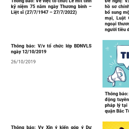
Thông báo: Về việc tổ chức Lễ mít tinh
Đề nghị: V
kỷ niệm 75 năm ngày Thương binh –
hồ sơ chín
Liệt sĩ (27/7/1947 – 27/7/2022)
bổ sung mộ
mại, Luật 
ngoại thươn
người tiêu 
Thông báo: V/v tổ chức lớp BDNVLS
ngày 12/10/2019
26/10/2019
Thông báo:
động tuyên 
pháp lý tạ
quận Bắc T
Thông báo: Vv Xin ý kiến góp ý Dự