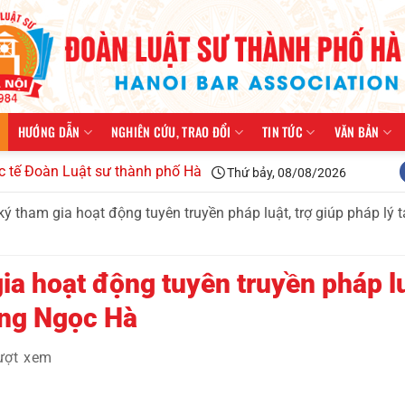
HƯỚNG DẪN
NGHIÊN CỨU, TRAO ĐỔI
TIN TỨC
VĂN BẢN
Luật sư thành phố Hà Nội kiện toàn tổ chức, triển khai công t
Thứ bảy, 08/08/2026
ý tham gia hoạt động tuyên truyền pháp luật, trợ giúp pháp lý 
ia hoạt động tuyên truyền pháp lu
ờng Ngọc Hà
ượt xem