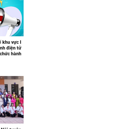
 khu vực I
anh điện tử
 chức hành