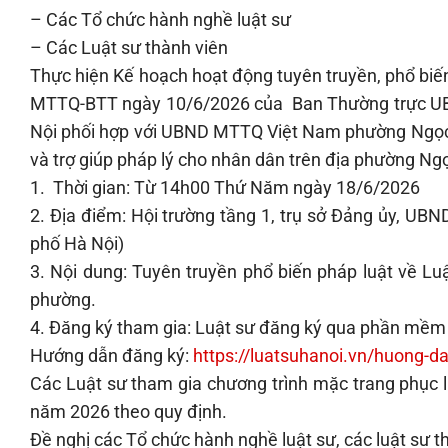
– Các Tổ chức hành nghề luật sư
– Các Luật sư thành viên
Thực hiện Kế hoạch hoạt động tuyên truyền, phổ biến
MTTQ-BTT ngày 10/6/2026 của Ban Thường trực U
Nội phối hợp với UBND MTTQ Việt Nam phường Ngọc H
và trợ giúp pháp lý cho nhân dân trên địa phường Ng
1. Thời gian: Từ 14h00 Thứ Năm ngày 18/6/2026
2. Địa điểm: Hội trường tầng 1, trụ sở Đảng ủy, U
phố Hà Nội)
3. Nội dung: Tuyên truyền phổ biến pháp luật về Lu
phường.
4. Đăng ký tham gia: Luật sư đăng ký qua phần mềm 
Hướng dẫn đăng ký:
https://luatsuhanoi.vn/huong-
da
Các Luật sư tham gia chương trình mặc trang phục l
năm 2026 theo quy định.
Đề nghị các Tổ chức hành nghề luật sư, các luật sư t