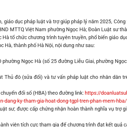
, giáo dục pháp luật và trợ giúp pháp lý năm 2025, Công
BND MTTQ Việt Nam phường Ngọc Hà; Đoàn Luật sư thà
à tổ chức chương trình tuyên truyền, phổ biến giáo dục
ọc Hà, thành phố Hà Nội, nội dung như sau:
BND phường Ngọc Hà (số 25 đường Liễu Giai, phường Ngọc
ật Thủ đô (sửa đổi) và tư vấn pháp luật cho nhân dân tr
chuyển đổi số (HBA) theo đường link:
https://doanluatsu
n-dang-ky-tham-gia-hoat-
dong-tgpl-tren-phan-mem-hba/
uật sư; được cấp chứng nhận hoàn thành nghĩa vụ trợ gi
hành viên tích cực tham gia để chương trình đạt kết quả c