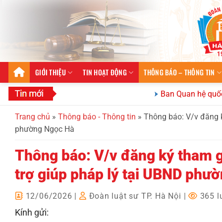
Bỏ
qua
nội
dung
GIỚI THIỆU
TIN HOẠT ĐỘNG
THÔNG BÁO – THÔNG TIN
Ban Quan hệ quốc tế Đoàn 
Trang chủ
»
Thông báo - Thông tin
»
Thông báo: V/v đăng k
phường Ngọc Hà
Thông báo: V/v đăng ký tham g
trợ giúp pháp lý tại UBND phư
12/06/2026
|
Đoàn luật sư TP. Hà Nội
|
365 l
Kính gửi: