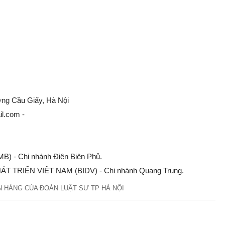
ờng Cầu Giấy, Hà Nội
l.com -
) - Chi nhánh Điện Biên Phủ.
T TRIỂN VIỆT NAM (BIDV) - Chi nhánh Quang Trung.
 HÀNG CỦA ĐOÀN LUẬT SƯ TP HÀ NỘI