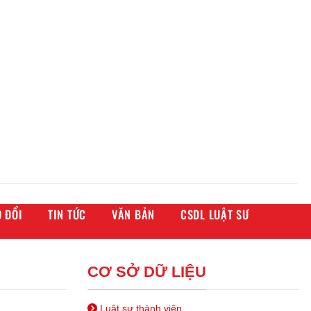
 ĐỔI
TIN TỨC
VĂN BẢN
CSDL LUẬT SƯ
CƠ SỞ DỮ LIỆU
Luật sư thành viên