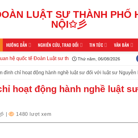
HƯỚNG DẪN
NGHIÊN CỨU, TRAO ĐỔI
TIN TỨC
VĂN BẢN
hệ quốc tế Đoàn Luật sư thành phố Hà Nội kiện toàn tổ chức, t
Thứ năm, 06/08/2026
m đình chỉ hoạt động hành nghề luật sư đối với luật sư Nguyễn
chỉ hoạt động hành nghề luật sư
✩彡
|
1480 lượt xem