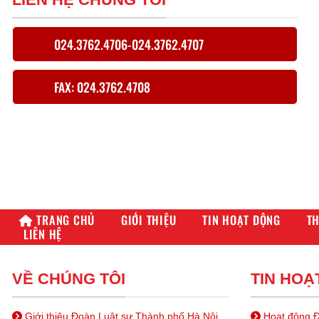
024.3762.4706-024.3762.4707
FAX: 024.3762.4708
TRANG CHỦ
GIỚI THIỆU
TIN HOẠT ĐỘNG
TH
LIÊN HỆ
VỀ CHÚNG TÔI
TIN HOẠ
Giới thiệu Đoàn Luật sư Thành phố Hà Nội
Hoạt động Đ