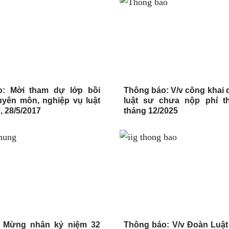
: Mời tham dự lớp bồi
Thông báo: V/v công khai 
yên môn, nghiệp vụ luật
luật sư chưa nộp phí t
, 28/5/2017
tháng 12/2025
 Mừng nhân kỷ niệm 32
Thông báo: V/v Đoàn Luật