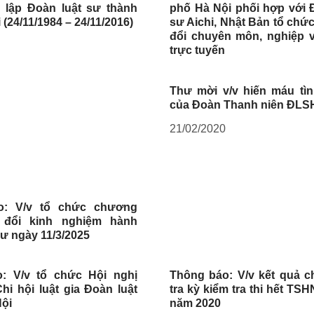
 lập Đoàn luật sư thành
phố Hà Nội phối hợp với 
(24/11/1984 – 24/11/2016)
sư Aichi, Nhật Bản tổ chức
đổi chuyên môn, nghiệp v
trực tuyến
Thư mời v/v hiến máu tì
của Đoàn Thanh niên ĐL
21/02/2020
o: V/v tổ chức chương
o đổi kinh nghiệm hành
sư ngày 11/3/2025
: V/v tổ chức Hội nghị
Thông báo: V/v kết quả 
hi hội luật gia Đoàn luật
tra kỳ kiểm tra thi hết TS
Nội
năm 2020