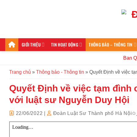
Bỏ
qua
nội
dung
GIỚI THIỆU
TIN HOẠT ĐỘNG
THÔNG BÁO – THÔNG TIN
Ban Quan 
Trang chủ
»
Thông báo - Thông tin
»
Quyết Định về việc tạ
Quyết Định về việc tạm đình 
với luật sư Nguyễn Duy Hội
22/06/2022
|
Đoàn Luật Sư Thành phố Hà Nội