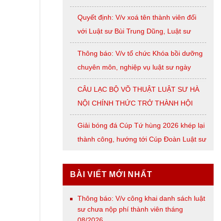
07/2026
Quyết định: V/v xoá tên thành viên đối
với Luật sư Bùi Trung Dũng, Luật sư
Nguyễn Thị Huế, Luật sư Trần Đình
Thông báo: V/v tổ chức Khóa bồi dưỡng
Triển, Luật sư Lê Thị Oanh
chuyên môn, nghiệp vụ luật sư ngày
08/8/2026 ( thứ Bảy)
CÂU LẠC BỘ VÕ THUẬT LUẬT SƯ HÀ
NỘI CHÍNH THỨC TRỞ THÀNH HỘI
VIÊN LIÊN ĐOÀN VÕ CỔ TRUYỀN
Giải bóng đá Cúp Tứ hùng 2026 khép lại
THÀNH PHỐ HÀ NỘI
thành công, hướng tới Cúp Đoàn Luật sư
TP. Hà Nội
BÀI VIẾT MỚI NHẤT
Thông báo: V/v công khai danh sách luật
sư chưa nộp phí thành viên tháng
08/2026