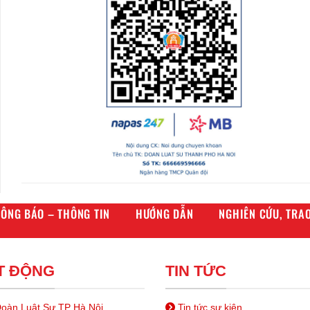
ÔNG BÁO – THÔNG TIN
HƯỚNG DẪN
NGHIÊN CỨU, TRAO
T ĐỘNG
TIN TỨC
oàn Luật Sư TP Hà Nội
Tin tức sự kiện