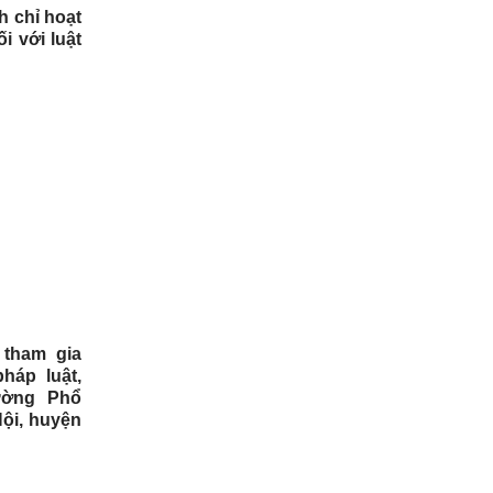
h chỉ hoạt
i với luật
 tham gia
háp luật,
rường Phổ
Nội, huyện