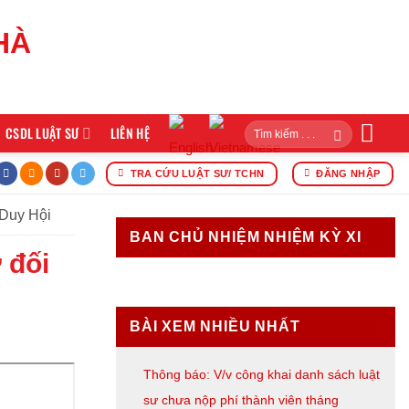
CSDL LUẬT SƯ
LIÊN HỆ
riển khai công tác năm 2026
ĐOÀN LUẬT SƯ THÀNH PHỐ 
TRA CỨU LUẬT SƯ/ TCHN
ĐĂNG NHẬP
 Duy Hội
BAN CHỦ NHIỆM NHIỆM KỲ XI
 đối
BÀI XEM NHIỀU NHẤT
Thông báo: V/v công khai danh sách luật
sư chưa nộp phí thành viên tháng