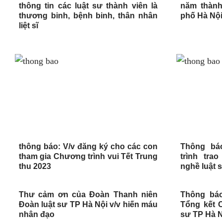
thông tin các luật sư thành viên là
năm thành
thương binh, bệnh binh, thân nhân
phố Hà Nội 
liệt sĩ
thông báo: V/v đăng ký cho các con
Thông bá
tham gia Chương trình vui Tết Trung
trình tra
thu 2023
nghề luật 
Thư cảm ơn của Đoàn Thanh niên
Thông báo
Đoàn luật sư TP Hà Nội v/v hiến máu
Tổng kết C
nhân đạo
sư TP Hà 