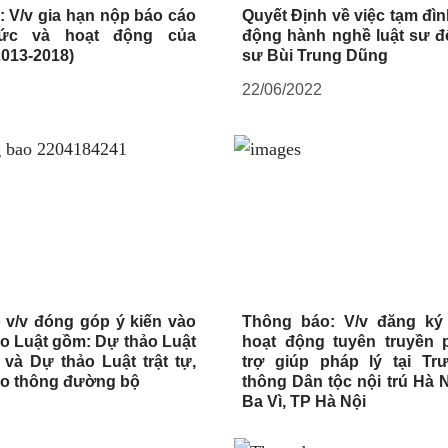
 V/v gia hạn nộp báo cáo
Quyết Định về việc tạm đìn
ức và hoạt động của
động hành nghề luật sư đố
013-2018)
sư Bùi Trung Dũng
22/06/2022
 v/v đóng góp ý kiến vào
Thông báo: V/v đăng ký
o Luật gồm: Dự thảo Luật
hoạt động tuyên truyền p
và Dự thảo Luật trật tự,
trợ giúp pháp lý tại T
ao thông đường bộ
thông Dân tộc nội trú Hà 
Ba Vì, TP Hà Nội