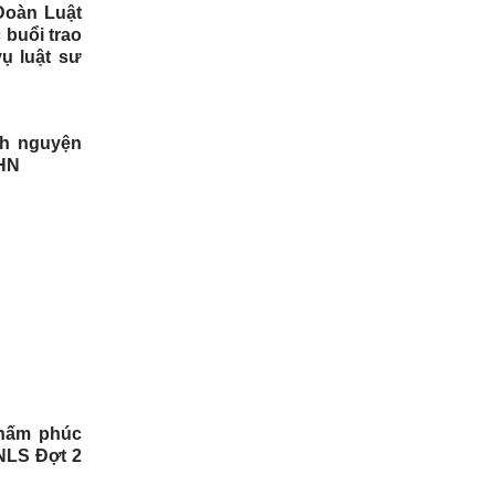
Đoàn Luật
 buổi trao
ụ luật sư
nh nguyện
SHN
chấm phúc
HNLS Đợt 2