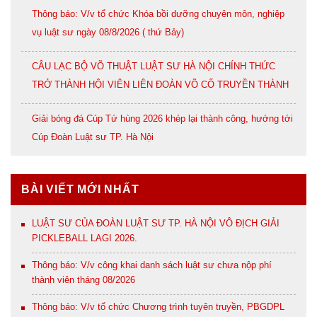
Thông báo: V/v tổ chức Khóa bồi dưỡng chuyên môn, nghiệp
vụ luật sư ngày 08/8/2026 ( thứ Bảy)
CÂU LẠC BỘ VÕ THUẬT LUẬT SƯ HÀ NỘI CHÍNH THỨC
TRỞ THÀNH HỘI VIÊN LIÊN ĐOÀN VÕ CỔ TRUYỀN THÀNH
PHỐ HÀ NỘI
Giải bóng đá Cúp Tứ hùng 2026 khép lại thành công, hướng tới
Cúp Đoàn Luật sư TP. Hà Nội
BÀI VIẾT MỚI NHẤT
LUẬT SƯ CỦA ĐOÀN LUẬT SƯ TP. HÀ NỘI VÔ ĐỊCH GIẢI
PICKLEBALL LAGI 2026.
Thông báo: V/v công khai danh sách luật sư chưa nộp phí
thành viên tháng 08/2026
Thông báo: V/v tổ chức Chương trình tuyên truyền, PBGDPL