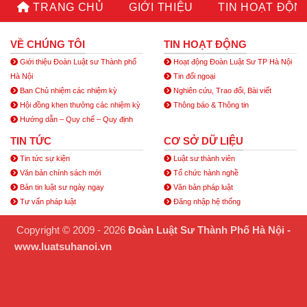
TRANG CHỦ
GIỚI THIỆU
TIN HOẠT ĐỘN
VỀ CHÚNG TÔI
TIN HOẠT ĐỘNG
Giới thiệu Đoàn Luật sư Thành phố
Hoạt động Đoàn Luật Sư TP Hà Nội
Hà Nội
Tin đối ngoại
Ban Chủ nhiệm các nhiệm kỳ
Nghiên cứu, Trao đổi, Bài viết
Hội đồng khen thưởng các nhiệm kỳ
Thông báo & Thông tin
Hướng dẫn – Quy chế – Quy định
TIN TỨC
CƠ SỞ DỮ LIỆU
Tin tức sự kiện
Luật sư thành viên
Văn bản chính sách mới
Tổ chức hành nghề
Bản tin luật sư ngày ngay
Văn bản pháp luật
Tư vấn pháp luật
Đăng nhập hệ thống
Copyright © 2009 - 2026
Đoàn Luật Sư Thành Phố Hà Nội -
www.luatsuhanoi.vn