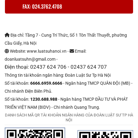
FAX: 024.3762.4708
Địa chỉ: Tầng 7 - Cung Trí Thức, Số 1 Tôn Thất Thuyết, phường
Cầu Giấy, Hà Nội
Website: www.luatsuhanoi.vn -
Email:
doanluatsuhn@gmail.com -
Điện thoại: 02437 624 706 - 02437 624 707
Thông tin tài khoản ngân hàng: Đoàn Luật Sư Tp Hà Nội
Số tài khoản:
6666.6959.6666
- Ngân hàng TMCP QUÂN ĐỘI (MB) -
Chi nhánh Điện Biên Phủ.
Số tài khoản:
1230.688.988
- Ngân hàng TMCP ĐẦU TƯ VÀ PHÁT
TRIỂN VIỆT NAM (BIDV) - Chi nhánh Quang Trung.
DANH SÁCH MÃ QR TÀI KHOẢN NGÂN HÀNG CỦA ĐOÀN LUẬT SƯ TP HÀ
NỘI