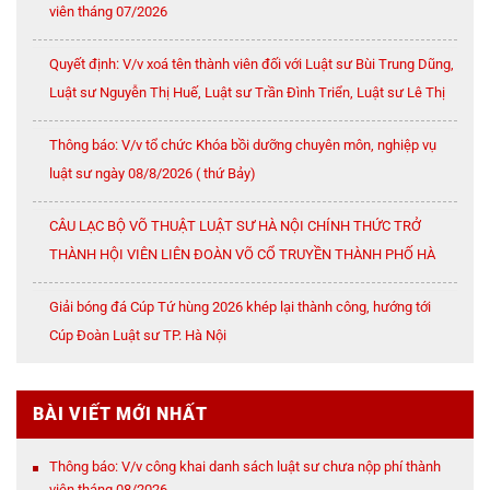
viên tháng 07/2026
Quyết định: V/v xoá tên thành viên đối với Luật sư Bùi Trung Dũng,
Luật sư Nguyễn Thị Huế, Luật sư Trần Đình Triển, Luật sư Lê Thị
Oanh
Thông báo: V/v tổ chức Khóa bồi dưỡng chuyên môn, nghiệp vụ
luật sư ngày 08/8/2026 ( thứ Bảy)
CÂU LẠC BỘ VÕ THUẬT LUẬT SƯ HÀ NỘI CHÍNH THỨC TRỞ
THÀNH HỘI VIÊN LIÊN ĐOÀN VÕ CỔ TRUYỀN THÀNH PHỐ HÀ
NỘI
Giải bóng đá Cúp Tứ hùng 2026 khép lại thành công, hướng tới
Cúp Đoàn Luật sư TP. Hà Nội
BÀI VIẾT MỚI NHẤT
Thông báo: V/v công khai danh sách luật sư chưa nộp phí thành
viên tháng 08/2026