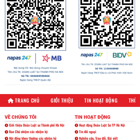
TRANG CHỦ
GIỚI THIỆU
TIN HOẠT ĐỘNG
THÔN
VỀ CHÚNG TÔI
TIN HOẠT ĐỘNG
Giới thiệu Đoàn Luật sư Thành phố Hà Nội
Hoạt động Đoàn Luật Sư TP Hà Nội
Ban Chủ nhiệm các nhiệm kỳ
Tin đối ngoại
Hội đồng khen thưởng các nhiệm kỳ
Nghiên cứu, Trao đổi, Bài viết