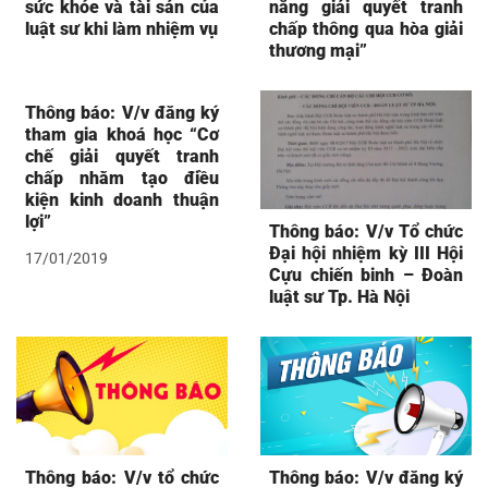
sức khỏe và tài sản của
năng giải quyết tranh
luật sư khi làm nhiệm vụ
chấp thông qua hòa giải
thương mại”
Thông báo: V/v đăng ký
tham gia khoá học “Cơ
chế giải quyết tranh
chấp nhằm tạo điều
kiện kinh doanh thuận
lợi”
Thông báo: V/v Tổ chức
Đại hội nhiệm kỳ III Hội
17/01/2019
Cựu chiến binh – Đoàn
luật sư Tp. Hà Nội
Thông báo: V/v tổ chức
Thông báo: V/v đăng ký