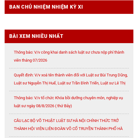
BAN CHỦ NHIỆM NHIỆM KỲ XI
BÀI XEM NHIỀU NHẤT
Thông báo: V/v công khai danh sách luật sư chưa nộp phí thành
viên tháng 07/2026
Quyết định: V/v xoá tên thành viên đối với Luật sư Bùi Trung Dũng,
Luật sư Nguyễn Thị Huế, Luật sư Trần Đình Triển, Luật sư Lê Thị
Oanh
Thông báo: V/v tổ chức Khóa bồi dưỡng chuyên môn, nghiệp vụ
luật sư ngày 08/8/2026 ( thứ Bảy)
CÂU LẠC BỘ VÕ THUẬT LUẬT SƯ HÀ NỘI CHÍNH THỨC TRỞ
THÀNH HỘI VIÊN LIÊN ĐOÀN VÕ CỔ TRUYỀN THÀNH PHỐ HÀ
NỘI