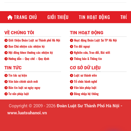
TRANG CHỦ
GIỚI THIỆU
TIN HOẠT ĐỘNG
THÔN
VỀ CHÚNG TÔI
TIN HOẠT ĐỘNG
Giới thiệu Đoàn Luật sư Thành phố Hà Nội
Hoạt động Đoàn Luật Sư TP Hà Nội
Ban Chủ nhiệm các nhiệm kỳ
Tin đối ngoại
Hội đồng khen thưởng các nhiệm kỳ
Nghiên cứu, Trao đổi, Bài viết
Hướng dẫn – Quy chế – Quy định
Thông báo & Thông tin
TIN TỨC
CƠ SỞ DỮ LIỆU
Tin tức sự kiện
Luật sư thành viên
Văn bản chính sách mới
Tổ chức hành nghề
Bản tin luật sư ngày ngay
Văn bản pháp luật
Tư vấn pháp luật
Đăng nhập hệ thống
Copyright © 2009 - 2026
Đoàn Luật Sư Thành Phố Hà Nội -
www.luatsuhanoi.vn