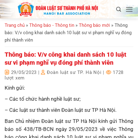
Bỏ
qua
nội
Trang chủ
»
Thông báo - Thông tin
»
Thông báo mới
»
Thông
dung
báo: V/v công khai danh sách 10 luật sư vi phạm nghĩ vụ đóng
phí thành viên
Thông báo: V/v công khai danh sách 10 luật
sư vi phạm nghĩ vụ đóng phí thành viên
29/05/2023
|
Đoàn luật sư TP. Hà Nội
|
1728
lượt xem
Kính gửi:
– Các tổ chức hành nghề luật sư;
– Các luật sư thành viên Đoàn luật sư TP Hà Nội.
Ban Chủ nhiệm Đoàn luật sư TP Hà Nội kính gửi Thông
báo số 438/TB-BCN ngày 29/05/2023 về việc Thông
báo công khai danh sách 10 luật sư vi phạm nghĩa vụ