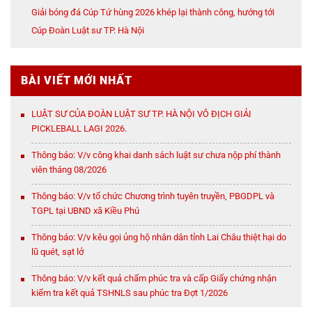
Giải bóng đá Cúp Tứ hùng 2026 khép lại thành công, hướng tới
Cúp Đoàn Luật sư TP. Hà Nội
BÀI VIẾT MỚI NHẤT
LUẬT SƯ CỦA ĐOÀN LUẬT SƯ TP. HÀ NỘI VÔ ĐỊCH GIẢI
PICKLEBALL LAGI 2026.
Thông báo: V/v công khai danh sách luật sư chưa nộp phí thành
viên tháng 08/2026
Thông báo: V/v tổ chức Chương trình tuyên truyền, PBGDPL và
TGPL tại UBND xã Kiều Phú
Thông báo: V/v kêu gọi ủng hộ nhân dân tỉnh Lai Châu thiệt hại do
lũ quét, sạt lở
Thông báo: V/v kết quả chấm phúc tra và cấp Giấy chứng nhận
kiểm tra kết quả TSHNLS sau phúc tra Đợt 1/2026