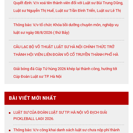
Quyết định: V/v xoá tên thành viên đối với Luật sư Bùi Trung Dũng,
Luật sư Nguyễn Thị Huế, Luật sư Trần Đình Triển, Luật sư Lê Thị
Oanh
Thông báo: V/v tổ chức Khóa bồi dưỡng chuyên môn, nghiệp vụ
luật sư ngày 08/8/2026 ( thứ Bảy)
CÂU LẠC BỘ VÕ THUẬT LUẬT SƯ HÀ NỘI CHÍNH THỨC TRỞ
THÀNH HỘI VIÊN LIÊN ĐOÀN VÕ CỔ TRUYỀN THÀNH PHỐ HÀ
NỘI
Giải bóng đá Cúp Tứ hùng 2026 khép lại thành công, hướng tới
Cúp Đoàn Luật sư TP. Hà Nội
BÀI VIẾT MỚI NHẤT
LUẬT SƯ CỦA ĐOÀN LUẬT SƯ TP. HÀ NỘI VÔ ĐỊCH GIẢI
PICKLEBALL LAGI 2026.
Thông báo: V/v công khai danh sách luật sư chưa nộp phí thành