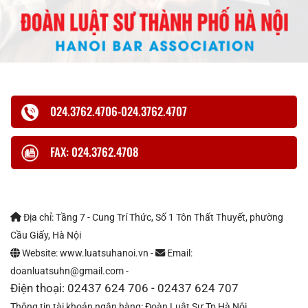
024.3762.4706-024.3762.4707
FAX: 024.3762.4708
Địa chỉ: Tầng 7 - Cung Trí Thức, Số 1 Tôn Thất Thuyết, phường
Cầu Giấy, Hà Nội
Website: www.luatsuhanoi.vn -
Email:
doanluatsuhn@gmail.com -
Điện thoại: 02437 624 706 - 02437 624 707
Thông tin tài khoản ngân hàng: Đoàn Luật Sư Tp Hà Nội