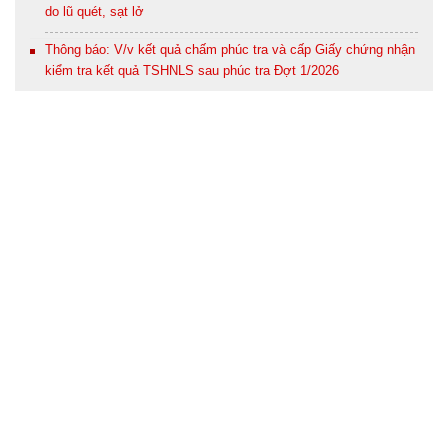
do lũ quét, sạt lở
Thông báo: V/v kết quả chấm phúc tra và cấp Giấy chứng nhận
kiểm tra kết quả TSHNLS sau phúc tra Đợt 1/2026