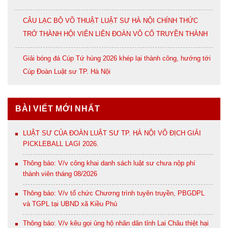
CÂU LẠC BỘ VÕ THUẬT LUẬT SƯ HÀ NỘI CHÍNH THỨC
TRỞ THÀNH HỘI VIÊN LIÊN ĐOÀN VÕ CỔ TRUYỀN THÀNH
PHỐ HÀ NỘI
Giải bóng đá Cúp Tứ hùng 2026 khép lại thành công, hướng tới
Cúp Đoàn Luật sư TP. Hà Nội
BÀI VIẾT MỚI NHẤT
LUẬT SƯ CỦA ĐOÀN LUẬT SƯ TP. HÀ NỘI VÔ ĐỊCH GIẢI
PICKLEBALL LAGI 2026.
Thông báo: V/v công khai danh sách luật sư chưa nộp phí
thành viên tháng 08/2026
Thông báo: V/v tổ chức Chương trình tuyên truyền, PBGDPL
và TGPL tại UBND xã Kiều Phú
Thông báo: V/v kêu gọi ủng hộ nhân dân tỉnh Lai Châu thiệt hại