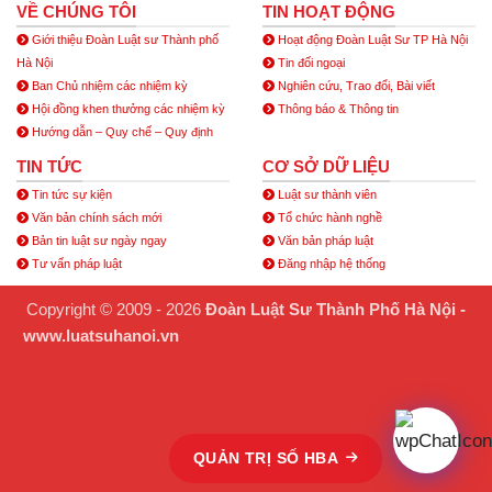
VỀ CHÚNG TÔI
TIN HOẠT ĐỘNG
Giới thiệu Đoàn Luật sư Thành phố
Hoạt động Đoàn Luật Sư TP Hà Nội
Hà Nội
Tin đối ngoại
Ban Chủ nhiệm các nhiệm kỳ
Nghiên cứu, Trao đổi, Bài viết
Hội đồng khen thưởng các nhiệm kỳ
Thông báo & Thông tin
Hướng dẫn – Quy chế – Quy định
TIN TỨC
CƠ SỞ DỮ LIỆU
Tin tức sự kiện
Luật sư thành viên
Văn bản chính sách mới
Tổ chức hành nghề
Bản tin luật sư ngày ngay
Văn bản pháp luật
Tư vấn pháp luật
Đăng nhập hệ thống
Copyright © 2009 - 2026
Đoàn Luật Sư Thành Phố Hà Nội -
www.luatsuhanoi.vn
QUẢN TRỊ SỐ HBA