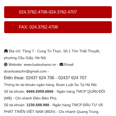
024.3762.4706-024.3762.4707
FAX: 024.3762.4708
Địa chỉ: Tầng 7 - Cung Trí Thức, Số 1 Tôn Thất Thuyết,
phường Cầu Giấy, Hà Nội
Website: www.luatsuhanoi.vn -
Email:
doanluatsuhn@gmail.com -
Điện thoại: 02437 624 706 - 02437 624 707
Thông tin tài khoản ngân hàng: Đoàn Luật Sư Tp Hà Nội
Số tài khoản:
6666.6959.6666
- Ngân hàng TMCP QUÂN ĐỘI
(MB) - Chi nhánh Điện Biên Phủ.
Số tài khoản:
1230.688.988
- Ngân hàng TMCP ĐẦU TƯ VÀ
PHÁT TRIỂN VIỆT NAM (BIDV) - Chi nhánh Quang Trung.