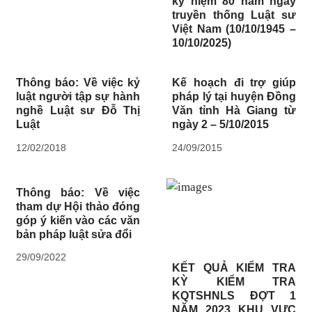
kỷ niệm 80 năm ngày
truyền thống Luật sư
Việt Nam (10/10/1945 –
10/10/2025)
Thông báo: Về việc kỷ
Kế hoạch đi trợ giúp
luật người tập sự hành
pháp lý tại huyện Đồng
nghề Luật sư Đỗ Thị
Văn tỉnh Hà Giang từ
Luật
ngày 2 – 5/10/2015
12/02/2018
24/09/2015
Thông báo: Về việc
tham dự Hội thảo đóng
góp ý kiến vào các văn
bản pháp luật sửa đổi
29/09/2022
KẾT QUẢ KIỂM TRA
KỲ KIỂM TRA
KQTSHNLS ĐỢT 1
NĂM 2023 KHU VỰC