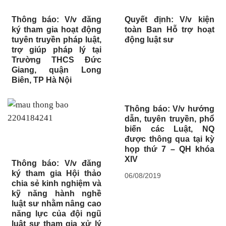
Thông báo: V/v đăng
Quyết định: V/v kiện
ký tham gia hoạt động
toàn Ban Hỗ trợ hoạt
tuyên truyền pháp luật,
động luật sư
trợ giúp pháp lý tại
Trường THCS Đức
Giang, quận Long
Biên, TP Hà Nội
Thông báo: V/v hướng
dẫn, tuyên truyền, phổ
biến các Luật, NQ
được thông qua tại kỳ
họp thứ 7 – QH khóa
XIV
Thông báo: V/v đăng
ký tham gia Hội thảo
06/08/2019
chia sẻ kinh nghiệm và
kỹ năng hành nghề
luật sư nhằm nâng cao
năng lực của đội ngũ
luật sư tham gia xử lý