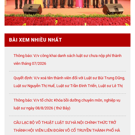
BÀI XEM NHIỀU NHẤT
Thông báo: V/v công khai danh sách luật sư chưa nộp phí thành
viên tháng 07/2026
Quyết định: V/v xoá tên thành viên đối với Luật sư Bùi Trung Dũng,
Luật sư Nguyễn Thị Huế, Luật sư Trần Đình Triển, Luật sư Lê Thị
Oanh
Thông báo: V/v tổ chức Khóa bồi dưỡng chuyên môn, nghiệp vụ
luật sư ngày 08/8/2026 ( thứ Bảy)
CÂU LẠC BỘ VÕ THUẬT LUẬT SƯ HÀ NỘI CHÍNH THỨC TRỞ
THÀNH HỘI VIÊN LIÊN ĐOÀN VÕ CỔ TRUYỀN THÀNH PHỐ HÀ