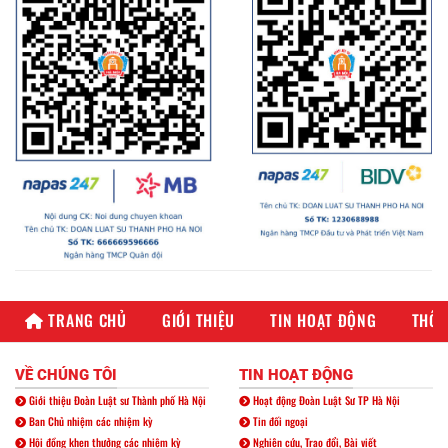
TRANG CHỦ
GIỚI THIỆU
TIN HOẠT ĐỘNG
THÔN
VỀ CHÚNG TÔI
TIN HOẠT ĐỘNG
Giới thiệu Đoàn Luật sư Thành phố Hà Nội
Hoạt động Đoàn Luật Sư TP Hà Nội
Ban Chủ nhiệm các nhiệm kỳ
Tin đối ngoại
Hội đồng khen thưởng các nhiệm kỳ
Nghiên cứu, Trao đổi, Bài viết