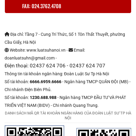
FAX: 024.3762.4708
Địa chỉ: Tầng 7 - Cung Trí Thức, Số 1 Tôn Thất Thuyết, phường
Cầu Giấy, Hà Nội
Website: www.luatsuhanoi.vn -
Email:
doanluatsuhn@gmail.com -
Điện thoại: 02437 624 706 - 02437 624 707
Thông tin tài khoản ngân hàng: Đoàn Luật Sư Tp Hà Nội
Số tài khoản:
6666.6959.6666
- Ngân hàng TMCP QUÂN ĐỘI (MB) -
Chi nhánh Điện Biên Phủ.
Số tài khoản:
1230.688.988
- Ngân hàng TMCP ĐẦU TƯ VÀ PHÁT
TRIỂN VIỆT NAM (BIDV) - Chi nhánh Quang Trung.
DANH SÁCH MÃ QR TÀI KHOẢN NGÂN HÀNG CỦA ĐOÀN LUẬT SƯ TP HÀ
NỘI