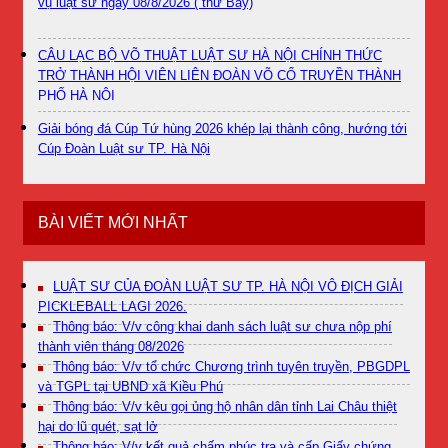
vụ luật sư ngày 08/8/2026 ( thứ Bảy)
CÂU LẠC BỘ VÕ THUẬT LUẬT SƯ HÀ NỘI CHÍNH THỨC
TRỞ THÀNH HỘI VIÊN LIÊN ĐOÀN VÕ CỔ TRUYỀN THÀNH
PHỐ HÀ NỘI
Giải bóng đá Cúp Tứ hùng 2026 khép lại thành công, hướng tới
Cúp Đoàn Luật sư TP. Hà Nội
BÀI VIẾT MỚI NHẤT
LUẬT SƯ CỦA ĐOÀN LUẬT SƯ TP. HÀ NỘI VÔ ĐỊCH GIẢI
PICKLEBALL LAGI 2026.
Thông báo: V/v công khai danh sách luật sư chưa nộp phí
thành viên tháng 08/2026
Thông báo: V/v tổ chức Chương trình tuyên truyền, PBGDPL
và TGPL tại UBND xã Kiều Phú
Thông báo: V/v kêu gọi ủng hộ nhân dân tỉnh Lai Châu thiệt
hại do lũ quét, sạt lở
Thông báo: V/v kết quả chấm phúc tra và cấp Giấy chứng