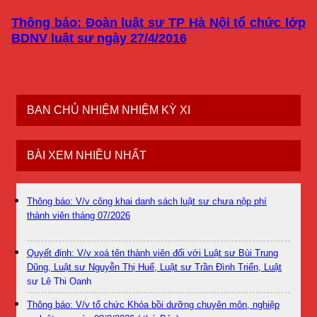
Thông báo: Đoàn luật sư TP Hà Nội tổ chức lớp
BDNV luật sư ngày 27/4/2016
BAN CHỦ NHIỆM NHIỆM KỲ XI
BÀI XEM NHIỀU NHẤT
Thông báo: V/v công khai danh sách luật sư chưa nộp phí
thành viên tháng 07/2026
Quyết định: V/v xoá tên thành viên đối với Luật sư Bùi Trung
Dũng, Luật sư Nguyễn Thị Huế, Luật sư Trần Đình Triển, Luật
sư Lê Thị Oanh
Thông báo: V/v tổ chức Khóa bồi dưỡng chuyên môn, nghiệp