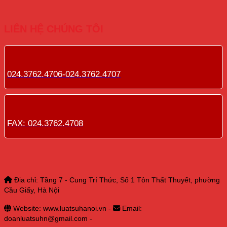
LIÊN HỆ CHÚNG TÔI
024.3762.4706-024.3762.4707
FAX: 024.3762.4708
Địa chỉ: Tầng 7 - Cung Trí Thức, Số 1 Tôn Thất Thuyết, phường
Cầu Giấy, Hà Nội
Website: www.luatsuhanoi.vn -
Email:
doanluatsuhn@gmail.com -