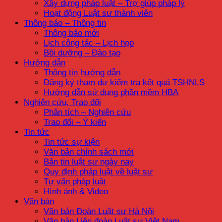
Xây dựng pháp luật – Trợ giúp pháp lý
Hoạt động Luật sư thành viên
Thông báo – Thông tin
Thông báo mới
Lịch công tác – Lịch họp
Bồi dưỡng – Đào tạo
Hướng dẫn
Thông tin hướng dẫn
Đăng ký tham dự kiểm tra kết quả TSHNLS
Hướng dẫn sử dụng phần mềm HBA
Nghiên cứu, Trao đổi
Phân tích – Nghiên cứu
Trao đổi – Ý kiến
Tin tức
Tin tức sự kiện
Văn bản chính sách mới
Bản tin luật sư ngày nay
Quy định pháp luật về luật sư
Tư vấn pháp luật
Hình ảnh & Video
Văn bản
Văn bản Đoàn Luật sư Hà Nội
Văn bản Liên đoàn Luật sư Việt Nam