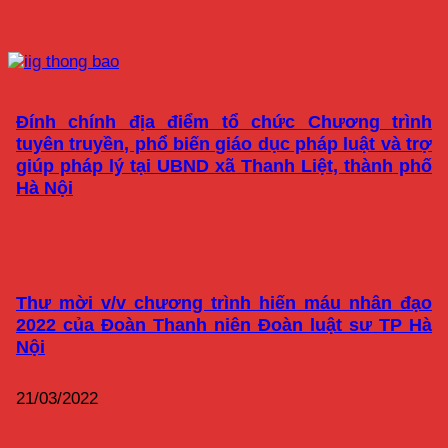
Đính chính địa điểm tổ chức Chương trình
tuyên truyền, phổ biến giáo dục pháp luật và trợ
giúp pháp lý tại UBND xã Thanh Liệt, thành phố
Hà Nội
Thư mời v/v chương trình hiến máu nhân đạo
2022 của Đoàn Thanh niên Đoàn luật sư TP Hà
Nội
21/03/2022