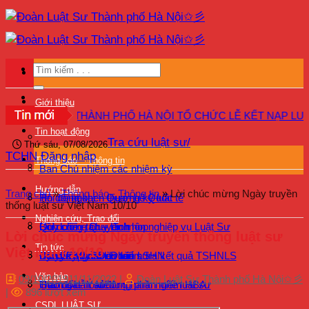
Bỏ
qua
nội
dung
Giới thiệu
 LUẬT SƯ THÀNH PHỐ HÀ NỘI TỔ CHỨC LỄ KẾT NẠP LUẬT SƯ
Tin hoạt động
Tra cứu luật sư/
Thứ sáu, 07/08/2026
TCHN
Đăng nhập
Thông báo – Thông tin
Ban Chủ nhiệm các nhiệm kỳ
Hướng dẫn
Trang chủ
»
Thông báo - Thông tin
»
Lời chúc mừng Ngày truyền
Hội đồng khen thưởng kỷ luật
Tin đối ngoại – Quan hệ Quốc tế
thống luật sư Việt Nam 10/10
Nghiên cứu, Trao đổi
Quy chế – Quy định
Bồi dưỡng chuyên môn nghiệp vụ Luật Sư
Lịch công tác – Lịch họp
Lời chúc mừng Ngày truyền thống luật sư
Tin tức
Việt Nam 10/10
Kỷ yếu 40 năm Đoàn LSHN
Bảo vệ quyền lợi luật sư
Bồi dưỡng – Đào tạo
Đăng ký tham dự kiểm tra kết quả TSHNLS
Văn bản
09/10/2019
11/11/2022
|
Đoàn Luật Sư Thành phố Hà Nội✩彡
Giám sát hoạt động hành nghề luật sư
Hướng dẫn sử dụng phần mềm HBA
Trao đổi – Ý kiến
|
896 lượt xem
CSDL LUẬT SƯ