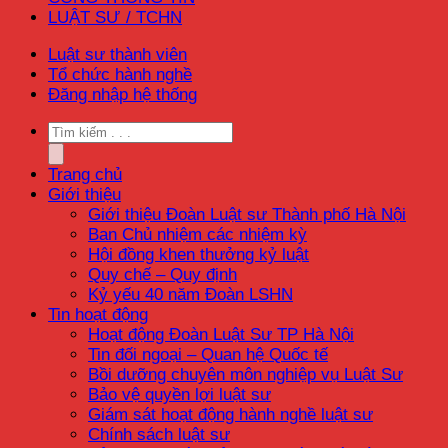
LUẬT SƯ / TCHN
Luật sư thành viên
Tổ chức hành nghề
Đăng nhập hệ thống
Trang chủ
Giới thiệu
Giới thiệu Đoàn Luật sư Thành phố Hà Nội
Ban Chủ nhiệm các nhiệm kỳ
Hội đồng khen thưởng kỷ luật
Quy chế – Quy định
Kỷ yếu 40 năm Đoàn LSHN
Tin hoạt động
Hoạt động Đoàn Luật Sư TP Hà Nội
Tin đối ngoại – Quan hệ Quốc tế
Bồi dưỡng chuyên môn nghiệp vụ Luật Sư
Bảo vệ quyền lợi luật sư
Giám sát hoạt động hành nghề luật sư
Chính sách luật sư