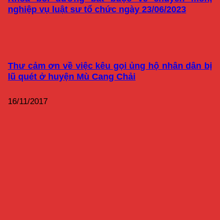
nghiệp vụ luật sư tổ chức ngày 23/06/2023
Thư cảm ơn về việc kêu gọi ủng hộ nhân dân bị
lũ quét ở huyện Mù Cang Chải
16/11/2017