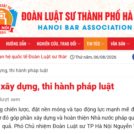
HƯỚNG DẪN
NGHIÊN CỨU, TRAO ĐỔI
TIN TỨC
VĂN BẢN
uốc tế Đoàn Luật sư thành phố Hà Nội kiện toàn tổ chức, triển
Thứ năm, 06/08/2026
ựng, thi hành pháp luật
 xây dựng, thi hành pháp luật
lượt xem
g chiến lược, đặt nền móng và tạo động lực mạnh mẽ đ
 từ đó góp phần xây dựng và hoàn thiện Nhà nước pháp qu
hiệu quả. Phó Chủ nhiệm Đoàn Luật sư TP Hà Nội Nguyễn