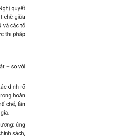
Nghị quyết
t chẽ giữa
N và các tổ
ực thi pháp
ật – so với
xác định rõ
 trong hoàn
hể chế, lần
 gia.
trương: ứng
chính sách,