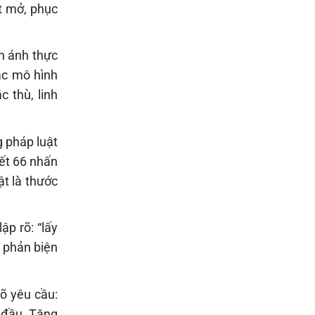
ật mở, phục
ản ánh thực
ác mô hình
c thù, linh
g pháp luật
yết 66 nhấn
ật là thước
ập rõ: “lấy
 phản biện
rõ yêu cầu:
g đầu. Tăng