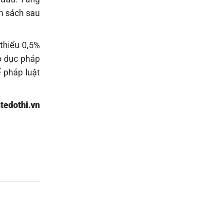
nh sách sau
 thiểu 0,5%
o dục pháp
 pháp luật
tedothi.vn