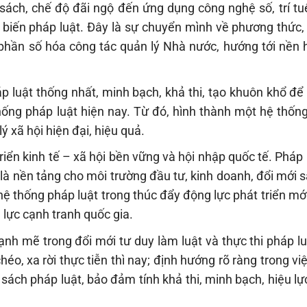
n sách, chế độ đãi ngộ đến ứng dụng công nghệ số, trí t
ổ biến pháp luật. Đây là sự chuyển mình về phương thức,
 phần số hóa công tác quản lý Nhà nước, hướng tới nền 
p luật thống nhất, minh bạch, khả thi, tạo khuôn khổ để
hống pháp luật hiện nay. Từ đó, hình thành một hệ thống
ý xã hội hiện đại, hiệu quả.
riển kinh tế – xã hội bền vững và hội nhập quốc tế. Pháp
 là nền tảng cho môi trường đầu tư, kinh doanh, đổi mới 
hệ thống pháp luật trong thúc đẩy động lực phát triển m
 lực cạnh tranh quốc gia.
nh mẽ trong đổi mới tư duy làm luật và thực thi pháp l
chéo, xa rời thực tiễn thì nay; định hướng rõ ràng trong vi
sách pháp luật, bảo đảm tính khả thi, minh bạch, hiệu lự