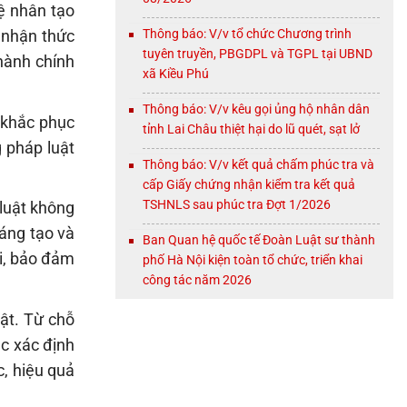
uệ nhân tạo
Thông báo: V/v tổ chức Chương trình
 nhận thức
tuyên truyền, PBGDPL và TGPL tại UBND
hành chính
xã Kiều Phú
Thông báo: V/v kêu gọi ủng hộ nhân dân
 khắc phục
tỉnh Lai Châu thiệt hại do lũ quét, sạt lở
 pháp luật
Thông báo: V/v kết quả chấm phúc tra và
cấp Giấy chứng nhận kiểm tra kết quả
TSHNLS sau phúc tra Đợt 1/2026
 luật không
sáng tạo và
Ban Quan hệ quốc tế Đoàn Luật sư thành
ới, bảo đảm
phố Hà Nội kiện toàn tổ chức, triển khai
công tác năm 2026
uật. Từ chỗ
ệc xác định
c, hiệu quả