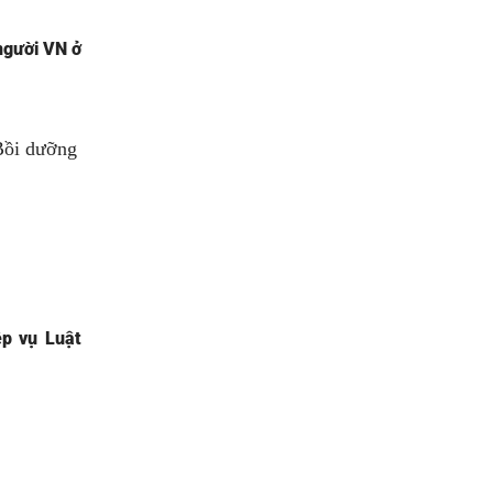
 người VN ở
p vụ Luật