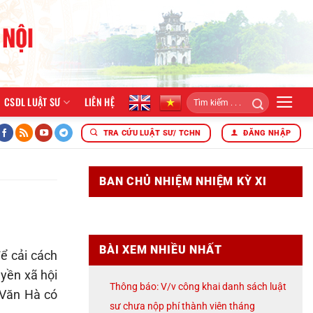
CSDL LUẬT SƯ
LIÊN HỆ
 khai công tác năm 2026
ĐOÀN LUẬT SƯ THÀNH PHỐ HÀ NỘI
TRA CỨU LUẬT SƯ/ TCHN
ĐĂNG NHẬP
BAN CHỦ NHIỆM NHIỆM KỲ XI
BÀI XEM NHIỀU NHẤT
ể cải cách
yền xã hội
Thông báo: V/v công khai danh sách luật
 Văn Hà có
sư chưa nộp phí thành viên tháng