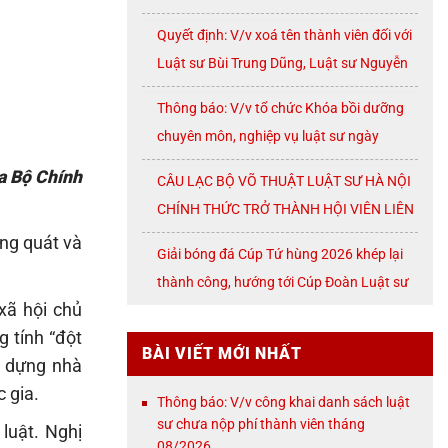
07/2026
Quyết định: V/v xoá tên thành viên đối với
Luật sư Bùi Trung Dũng, Luật sư Nguyễn
Thị Huế, Luật sư Trần Đình Triển, Luật sư
Thông báo: V/v tổ chức Khóa bồi dưỡng
Lê Thị Oanh
chuyên môn, nghiệp vụ luật sư ngày
08/8/2026 ( thứ Bảy)
a Bộ Chính
CÂU LẠC BỘ VÕ THUẬT LUẬT SƯ HÀ NỘI
CHÍNH THỨC TRỞ THÀNH HỘI VIÊN LIÊN
ĐOÀN VÕ CỔ TRUYỀN THÀNH PHỐ HÀ
ng quát và
Giải bóng đá Cúp Tứ hùng 2026 khép lại
NỘI
thành công, hướng tới Cúp Đoàn Luật sư
xã hội chủ
TP. Hà Nội
g tính “đột
BÀI VIẾT MỚI NHẤT
y dựng nhà
 gia.
Thông báo: V/v công khai danh sách luật
sư chưa nộp phí thành viên tháng
luật. Nghị
08/2026