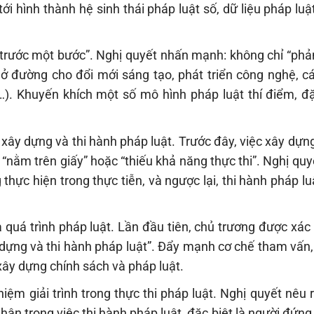
i hình thành hệ sinh thái pháp luật số, dữ liệu pháp lu
đi trước một bước”. Nghị quyết nhấn mạnh: không chỉ “ph
mở đường cho đổi mới sáng tạo, phát triển công nghệ, c
…). Khuyến khích một số mô hình pháp luật thí điểm, đặ
 xây dựng và thi hành pháp luật. Trước đây, việc xây dựn
t “nằm trên giấy” hoặc “thiếu khả năng thực thi”. Nghị qu
thực hiện trong thực tiễn, và ngược lại, thi hành pháp lu
 quá trình pháp luật. Lần đầu tiên, chủ trương được xác l
 dựng và thi hành pháp luật”. Đẩy mạnh cơ chế tham vấn,
 xây dựng chính sách và pháp luật.
hiệm giải trình trong thực thi pháp luật. Nghị quyết nêu 
hân trong việc thi hành pháp luật, đặc biệt là người đứn