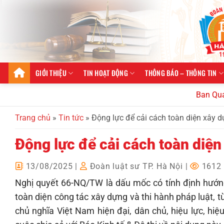
Bỏ
qua
nội
dung
GIỚI THIỆU
TIN HOẠT ĐỘNG
THÔNG BÁO – THÔNG TIN
Ban Quan hệ q
Trang chủ
»
Tin tức
»
Động lực để cải cách toàn diện xây d
Động lực để cải cách toàn diện
13/08/2025
|
Đoàn luật sư TP. Hà Nội
|
1612 
Nghị quyết 66-NQ/TW là dấu mốc có tính định hướn
toàn diện công tác xây dựng và thi hành pháp luật,
chủ nghĩa Việt Nam hiện đại, dân chủ, hiệu lực, 