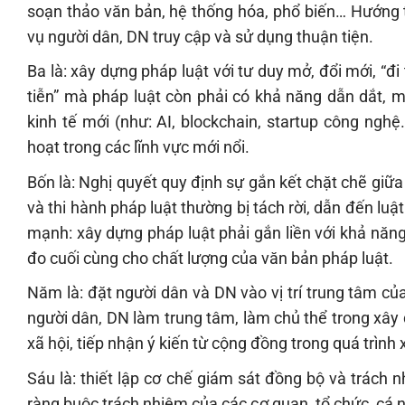
soạn thảo văn bản, hệ thống hóa, phổ biến… Hướng tớ
vụ người dân, DN truy cập và sử dụng thuận tiện.
Ba là: xây dựng pháp luật với tư duy mở, đổi mới, “
tiễn” mà pháp luật còn phải có khả năng dẫn dắt, 
kinh tế mới (như: AI, blockchain, startup công nghệ
hoạt trong các lĩnh vực mới nổi.
Bốn là: Nghị quyết quy định sự gắn kết chặt chẽ giữa
và thi hành pháp luật thường bị tách rời, dẫn đến luậ
mạnh: xây dựng pháp luật phải gắn liền với khả năng 
đo cuối cùng cho chất lượng của văn bản pháp luật.
Năm là: đặt người dân và DN vào vị trí trung tâm của
người dân, DN làm trung tâm, làm chủ thể trong xây
xã hội, tiếp nhận ý kiến từ cộng đồng trong quá trình
Sáu là: thiết lập cơ chế giám sát đồng bộ và trách n
ràng buộc trách nhiệm của các cơ quan, tổ chức, cá n