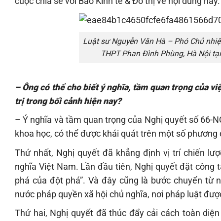
cuộc chia sẻ với Báo Kinh tế & Đô thị về nội dung này.
Luật sư Nguyễn Văn Hà – Phó Chủ nhiệm
THPT Phan Đình Phùng, Hà Nội tại
– Ông có thể cho biết ý nghĩa, tầm quan trọng của 
trị trong bối cảnh hiện nay?
– Ý nghĩa và tầm quan trọng của Nghị quyết số 66-N
khoa học, có thể được khái quát trên một số phương 
Thứ nhất, Nghị quyết đã khẳng định vị trí chiến l
nghĩa Việt Nam. Lần đầu tiên, Nghị quyết đặt công tá
phá của đột phá”. Và đây cũng là bước chuyển từ n
nước pháp quyền xã hội chủ nghĩa, nơi pháp luật được 
Thứ hai, Nghị quyết đã thúc đẩy cải cách toàn diệ