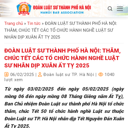
Bỏ
qua
nội
Trang chủ
»
Tin tức
»
ĐOÀN LUẬT SƯ THÀNH PHỐ HÀ NỘI:
dung
THĂM, CHÚC TẾT CÁC TỔ CHỨC HÀNH NGHỀ LUẬT SƯ
NHÂN DỊP XUÂN ẤT TỴ 2025
ĐOÀN LUẬT SƯ THÀNH PHỐ HÀ NỘI: THĂM,
CHÚC TẾT CÁC TỔ CHỨC HÀNH NGHỀ LUẬT
SƯ NHÂN DỊP XUÂN ẤT TỴ 2025
06/02/2025
|
Đoàn luật sư TP. Hà Nội
|
1040
lượt xem
Từ ngày 03/02/2025 đến ngày 05/02/2025 (ngày
mồng 06 đến ngày mồng 08 Tháng Giêng năm Ất Tỵ),
Ban Chủ nhiệm Đoàn Luật sư thành phố Hà Nội tổ chức
thăm, chúc Tết 50 tổ chức hành nghề Luật sư thuộc
Đoàn Luật sư TP. Hà Nội nhân dịp Tết Nguyên Đán Xuân
Ất Tỵ 2025.