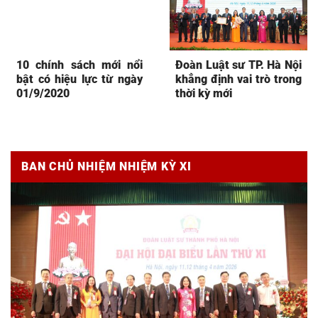
10 chính sách mới nổi
Đoàn Luật sư TP. Hà Nội
bật có hiệu lực từ ngày
khẳng định vai trò trong
01/9/2020
thời kỳ mới
BAN CHỦ NHIỆM NHIỆM KỲ XI