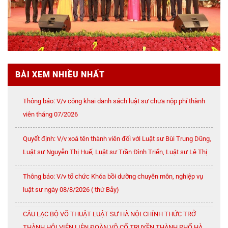
BÀI XEM NHIỀU NHẤT
Thông báo: V/v công khai danh sách luật sư chưa nộp phí thành
viên tháng 07/2026
Quyết định: V/v xoá tên thành viên đối với Luật sư Bùi Trung Dũng,
Luật sư Nguyễn Thị Huế, Luật sư Trần Đình Triển, Luật sư Lê Thị
Oanh
Thông báo: V/v tổ chức Khóa bồi dưỡng chuyên môn, nghiệp vụ
luật sư ngày 08/8/2026 ( thứ Bảy)
CÂU LẠC BỘ VÕ THUẬT LUẬT SƯ HÀ NỘI CHÍNH THỨC TRỞ
THÀNH HỘI VIÊN LIÊN ĐOÀN VÕ CỔ TRUYỀN THÀNH PHỐ HÀ