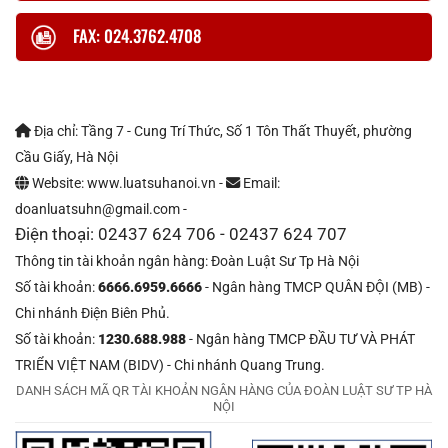
FAX: 024.3762.4708
Địa chỉ: Tầng 7 - Cung Trí Thức, Số 1 Tôn Thất Thuyết, phường
Cầu Giấy, Hà Nội
Website: www.luatsuhanoi.vn -
Email:
doanluatsuhn@gmail.com -
Điện thoại: 02437 624 706 - 02437 624 707
Thông tin tài khoản ngân hàng: Đoàn Luật Sư Tp Hà Nội
Số tài khoản:
6666.6959.6666
- Ngân hàng TMCP QUÂN ĐỘI (MB) -
Chi nhánh Điện Biên Phủ.
Số tài khoản:
1230.688.988
- Ngân hàng TMCP ĐẦU TƯ VÀ PHÁT
TRIỂN VIỆT NAM (BIDV) - Chi nhánh Quang Trung.
DANH SÁCH MÃ QR TÀI KHOẢN NGÂN HÀNG CỦA ĐOÀN LUẬT SƯ TP HÀ
NỘI