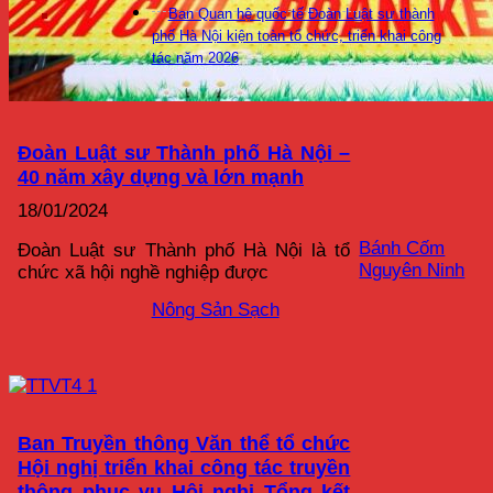
Ban Quan hệ quốc tế Đoàn Luật sư thành
phố Hà Nội kiện toàn tổ chức, triển khai công
tác năm 2026
Đoàn Luật sư Thành phố Hà Nội –
40 năm xây dựng và lớn mạnh
18/01/2024
Bánh Cốm
Đoàn Luật sư Thành phố Hà Nội là tổ
Nguyên Ninh
chức xã hội nghề nghiệp được
Nông Sản Sạch
Ban Truyền thông Văn thể tổ chức
Hội nghị triển khai công tác truyền
thông phục vụ Hội nghị Tổng kết