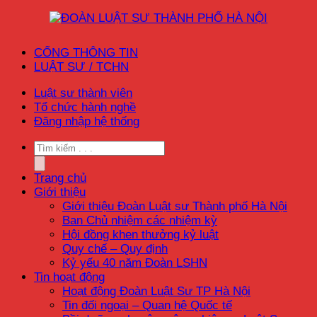
CỔNG THÔNG TIN
LUẬT SƯ / TCHN
Luật sư thành viên
Tổ chức hành nghề
Đăng nhập hệ thống
Trang chủ
Giới thiệu
Giới thiệu Đoàn Luật sư Thành phố Hà Nội
Ban Chủ nhiệm các nhiệm kỳ
Hội đồng khen thưởng kỷ luật
Quy chế – Quy định
Kỷ yếu 40 năm Đoàn LSHN
Tin hoạt động
Hoạt động Đoàn Luật Sư TP Hà Nội
Tin đối ngoại – Quan hệ Quốc tế