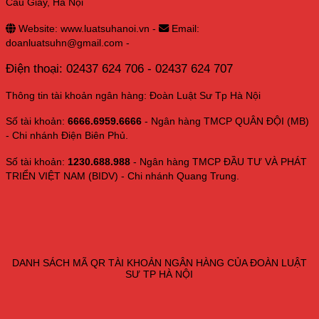
Cầu Giấy, Hà Nội
Website: www.luatsuhanoi.vn -
Email:
doanluatsuhn@gmail.com -
Điện thoại: 02437 624 706 - 02437 624 707
Thông tin tài khoản ngân hàng: Đoàn Luật Sư Tp Hà Nội
Số tài khoản:
6666.6959.6666
- Ngân hàng TMCP QUÂN ĐỘI (MB)
- Chi nhánh Điện Biên Phủ.
Số tài khoản:
1230.688.988
- Ngân hàng TMCP ĐẦU TƯ VÀ PHÁT
TRIỂN VIỆT NAM (BIDV) - Chi nhánh Quang Trung.
DANH SÁCH MÃ QR TÀI KHOẢN NGÂN HÀNG CỦA ĐOÀN LUẬT
SƯ TP HÀ NỘI