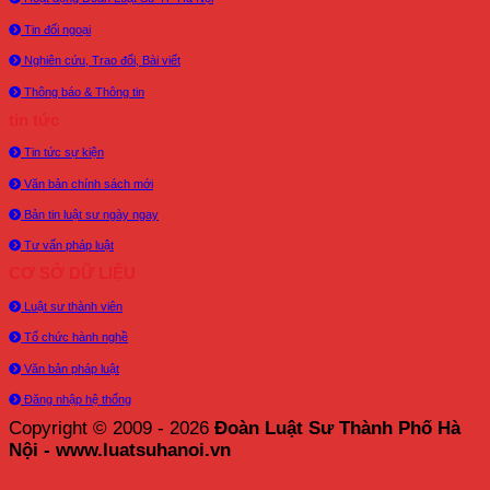
Tin đối ngoại
Nghiên cứu, Trao đổi, Bài viết
Thông báo & Thông tin
tin tức
Tin tức sự kiện
Văn bản chính sách mới
Bản tin luật sư ngày ngay
Tư vấn pháp luật
CƠ SỞ DỮ LIỆU
Luật sư thành viên
Tổ chức hành nghề
Văn bản pháp luật
Đăng nhập hệ thống
Copyright © 2009 - 2026
Đoàn Luật Sư Thành Phố Hà
Nội - www.luatsuhanoi.vn