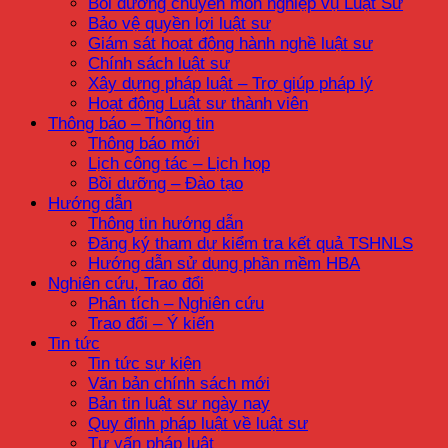
Bồi dưỡng chuyên môn nghiệp vụ Luật Sư
Bảo vệ quyền lợi luật sư
Giám sát hoạt động hành nghề luật sư
Chính sách luật sư
Xây dựng pháp luật – Trợ giúp pháp lý
Hoạt động Luật sư thành viên
Thông báo – Thông tin
Thông báo mới
Lịch công tác – Lịch họp
Bồi dưỡng – Đào tạo
Hướng dẫn
Thông tin hướng dẫn
Đăng ký tham dự kiểm tra kết quả TSHNLS
Hướng dẫn sử dụng phần mềm HBA
Nghiên cứu, Trao đổi
Phân tích – Nghiên cứu
Trao đổi – Ý kiến
Tin tức
Tin tức sự kiện
Văn bản chính sách mới
Bản tin luật sư ngày nay
Quy định pháp luật về luật sư
Tư vấn pháp luật