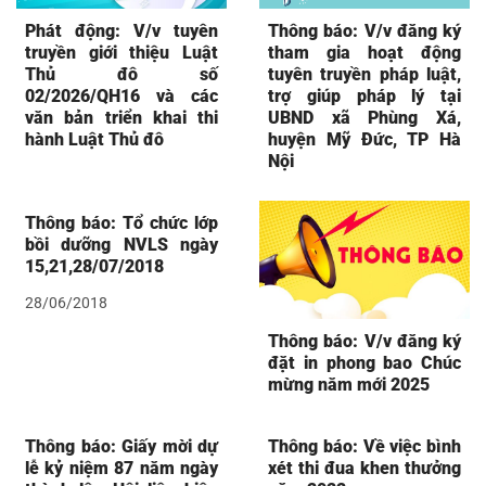
Phát động: V/v tuyên
Thông báo: V/v đăng ký
truyền giới thiệu Luật
tham gia hoạt động
Thủ đô số
tuyên truyền pháp luật,
02/2026/QH16 và các
trợ giúp pháp lý tại
văn bản triển khai thi
UBND xã Phùng Xá,
hành Luật Thủ đô
huyện Mỹ Đức, TP Hà
Nội
Thông báo: Tổ chức lớp
bồi dưỡng NVLS ngày
15,21,28/07/2018
28/06/2018
Thông báo: V/v đăng ký
đặt in phong bao Chúc
mừng năm mới 2025
Thông báo: Giấy mời dự
Thông báo: Về việc bình
lễ kỷ niệm 87 năm ngày
xét thi đua khen thưởng