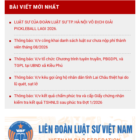
BÀI VIẾT MỚI NHẤT
LUẬT SƯ CỦA ĐOÀN LUẬT SƯ TP. HÀ NỘI VÔ ĐỊCH GIẢI
PICKLEBALL LAGI 2026.
Thông báo: V/v công khai danh sách luật sư chưa nộp phí thành
viên tháng 08/2026
Thông báo: V/v tổ chức Chương trình tuyên truyền, PBGDPL và
TGPL tại UBND xã Kiều Phú
Thông báo: V/v kêu gọi ủng hộ nhân dân tỉnh Lai Châu thiệt hại do
lũ quét, sạt lở
Thông báo: V/v kết quả chấm phúc tra và cấp Giấy chứng nhận
kiểm tra kết quả TSHNLS sau phúc tra Đợt 1/2026