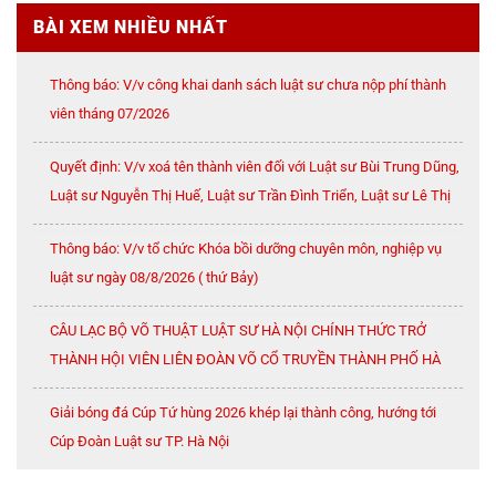
BÀI XEM NHIỀU NHẤT
Thông báo: V/v công khai danh sách luật sư chưa nộp phí thành
viên tháng 07/2026
Quyết định: V/v xoá tên thành viên đối với Luật sư Bùi Trung Dũng,
Luật sư Nguyễn Thị Huế, Luật sư Trần Đình Triển, Luật sư Lê Thị
Oanh
Thông báo: V/v tổ chức Khóa bồi dưỡng chuyên môn, nghiệp vụ
luật sư ngày 08/8/2026 ( thứ Bảy)
CÂU LẠC BỘ VÕ THUẬT LUẬT SƯ HÀ NỘI CHÍNH THỨC TRỞ
THÀNH HỘI VIÊN LIÊN ĐOÀN VÕ CỔ TRUYỀN THÀNH PHỐ HÀ
NỘI
Giải bóng đá Cúp Tứ hùng 2026 khép lại thành công, hướng tới
Cúp Đoàn Luật sư TP. Hà Nội