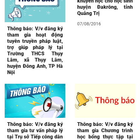
khuyến học cho học sinh
huyện Đakrông, tỉnh
Quảng Trị
07/08/2016
Thông báo: V/v đăng ký
tham gia hoạt động
tuyên truyền pháp luật,
trợ giúp pháp lý tại
Trường THCS Thụy
Lâm, xã Thụy Lâm,
huyện Đông Anh, TP Hà
Nội
Thông báo: V/v đăng ký
Thông báo: V/v đăng ký
tham gia tư vấn pháp lý
tham gia Chương trình
tại Trụ sở Tiếp công dân
học bổng thực tập tại