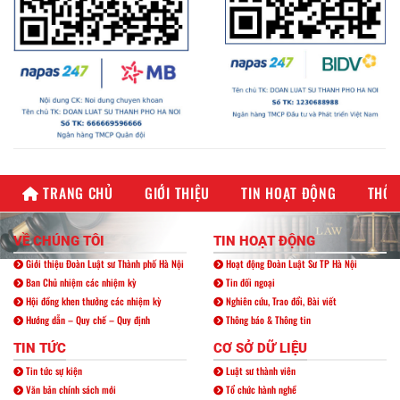
TRANG CHỦ
GIỚI THIỆU
TIN HOẠT ĐỘNG
THÔN
VỀ CHÚNG TÔI
TIN HOẠT ĐỘNG
Giới thiệu Đoàn Luật sư Thành phố Hà Nội
Hoạt động Đoàn Luật Sư TP Hà Nội
Ban Chủ nhiệm các nhiệm kỳ
Tin đối ngoại
Hội đồng khen thưởng các nhiệm kỳ
Nghiên cứu, Trao đổi, Bài viết
Hướng dẫn – Quy chế – Quy định
Thông báo & Thông tin
TIN TỨC
CƠ SỞ DỮ LIỆU
Tin tức sự kiện
Luật sư thành viên
Văn bản chính sách mới
Tổ chức hành nghề