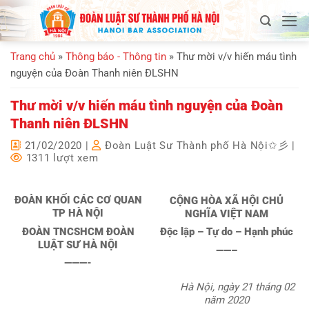
Bỏ
qua
nội
Trang chủ
»
Thông báo - Thông tin
»
Thư mời v/v hiến máu tình
dung
nguyện của Đoàn Thanh niên ĐLSHN
Thư mời v/v hiến máu tình nguyện của Đoàn
Thanh niên ĐLSHN
21/02/2020
|
Đoàn Luật Sư Thành phố Hà Nội✩彡
|
1311 lượt xem
ĐOÀN KHỐI CÁC CƠ QUAN
CỘNG HÒA XÃ HỘI CHỦ
TP HÀ NỘI
NGHĨA VIỆT NAM
ĐOÀN TNCSHCM ĐOÀN
Độc lập – Tự do – Hạnh phúc
LUẬT SƯ HÀ NỘI
——–
———-
Hà Nội, ngày 21 tháng 02
năm 2020