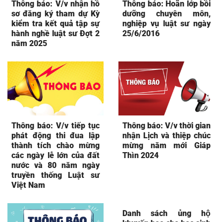
Thông báo: V/v nhận hồ
Thông báo: Hoãn lớp bồi
sơ đăng ký tham dự Kỳ
dưỡng chuyên môn,
kiểm tra kết quả tập sự
nghiệp vụ luật sư ngày
hành nghề luật sư Đợt 2
25/6/2016
năm 2025
Thông báo: V/v tiếp tục
Thông báo: V/v thời gian
phát động thi đua lập
nhận Lịch và thiệp chúc
thành tích chào mừng
mừng năm mới Giáp
các ngày lễ lớn của đất
Thìn 2024
nước và 80 năm ngày
truyền thống Luật sư
Việt Nam
Danh sách ủng hộ