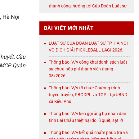
NỘI
thành công, hướng tới Cúp Đoàn Luật sư
TP. Hà Nội
, Hà Nội
BÀI VIẾT MỚI NHẤT
LUẬT SƯ CỦA ĐOÀN LUẬT SƯ TP. HÀ NỘI
VÔ ĐỊCH GIẢI PICKLEBALL LAGI 2026.
Thuyết, Cầu
Thông báo: V/v công khai danh sách luật
MCP Quân
sư chưa nộp phí thành viên tháng
08/2026
Thông báo: V/v tổ chức Chương trình
tuyên truyền, PBGDPL và TGPL tại UBND
xã Kiều Phú
Thông báo: V/v kêu gọi ủng hộ nhân dân
tỉnh Lai Châu thiệt hại do lũ quét, sạt lở
Thông báo: V/v kết quả chấm phúc tra và