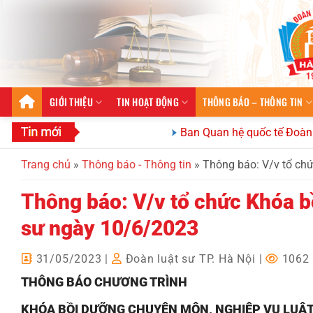
Bỏ
qua
nội
dung
GIỚI THIỆU
TIN HOẠT ĐỘNG
THÔNG BÁO – THÔNG TIN
Ban Quan hệ quốc tế Đoàn Luật sư
Trang chủ
»
Thông báo - Thông tin
»
Thông báo: V/v tổ ch
Thông báo: V/v tổ chức Khóa b
sư ngày 10/6/2023
31/05/2023
|
Đoàn luật sư TP. Hà Nội
|
1062 
THÔNG BÁO CHƯƠNG TRÌNH
KHÓA BỒI DƯỠNG CHUYÊN MÔN, NGHIỆP VỤ LUẬT