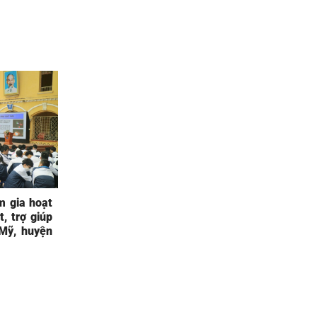
m gia hoạt
, trợ giúp
Mỹ, huyện