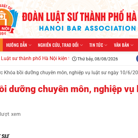
HƯỚNG DẪN
NGHIÊN CỨU, TRAO ĐỔI
TIN TỨC
VĂN BẢN
 thành phố Hà Nội kiện toàn tổ chức, triển khai công tác năm 
Thứ bảy, 08/08/2026
ức Khóa bồi dưỡng chuyên môn, nghiệp vụ luật sư ngày 10/6/2
ồi dưỡng chuyên môn, nghiệp vụ 
lượt xem
 SƯ