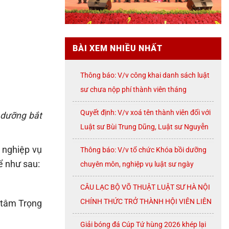
BÀI XEM NHIỀU NHẤT
Thông báo: V/v công khai danh sách luật
sư chưa nộp phí thành viên tháng
07/2026
Quyết định: V/v xoá tên thành viên đối với
 dưỡng bắt
Luật sư Bùi Trung Dũng, Luật sư Nguyễn
Thị Huế, Luật sư Trần Đình Triển, Luật sư
 nghiệp vụ
Thông báo: V/v tổ chức Khóa bồi dưỡng
Lê Thị Oanh
ể như sau:
chuyên môn, nghiệp vụ luật sư ngày
08/8/2026 ( thứ Bảy)
CÂU LẠC BỘ VÕ THUẬT LUẬT SƯ HÀ NỘI
CHÍNH THỨC TRỞ THÀNH HỘI VIÊN LIÊN
g tâm Trọng
ĐOÀN VÕ CỔ TRUYỀN THÀNH PHỐ HÀ
Giải bóng đá Cúp Tứ hùng 2026 khép lại