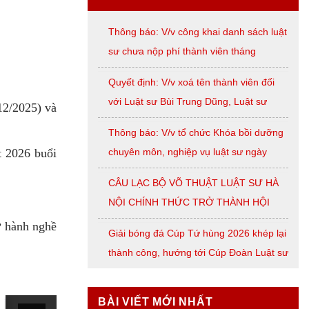
Thông báo: V/v công khai danh sách luật
sư chưa nộp phí thành viên tháng
07/2026
Quyết định: V/v xoá tên thành viên đối
với Luật sư Bùi Trung Dũng, Luật sư
12/2025) và
Nguyễn Thị Huế, Luật sư Trần Đình
Thông báo: V/v tổ chức Khóa bồi dưỡng
Triển, Luật sư Lê Thị Oanh
chuyên môn, nghiệp vụ luật sư ngày
t 2026 buổi
08/8/2026 ( thứ Bảy)
CÂU LẠC BỘ VÕ THUẬT LUẬT SƯ HÀ
NỘI CHÍNH THỨC TRỞ THÀNH HỘI
VIÊN LIÊN ĐOÀN VÕ CỔ TRUYỀN
ự hành nghề
Giải bóng đá Cúp Tứ hùng 2026 khép lại
THÀNH PHỐ HÀ NỘI
thành công, hướng tới Cúp Đoàn Luật sư
TP. Hà Nội
BÀI VIẾT MỚI NHẤT