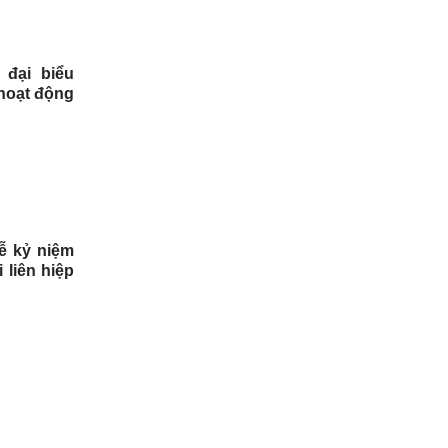
 đại biểu
 hoạt động
ễ kỷ niệm
 liên hiệp