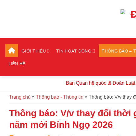
Bỏ
qua
nội
dung
GIỚI THIỆU
TIN HOẠT ĐỘNG
THÔNG BÁO – 
LIÊN HỆ
Ban Quan hệ quốc tế Đoàn Luật sư thàn
Trang chủ
»
Thông báo - Thông tin
»
Thông báo: V/v thay 
Thông báo: V/v thay đổi thời
năm mới Bính Ngọ 2026