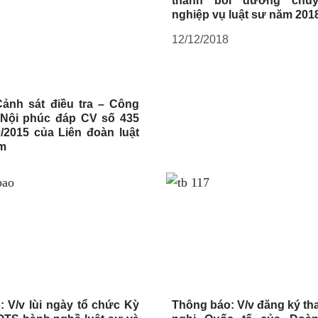
thành bồi dưỡng chu
nghiệp vụ luật sư năm 201
12/12/2018
ảnh sát điều tra – Công
Nội phúc đáp CV số 435
/2015 của Liên đoàn luật
am
 V/v lùi ngày tổ chức Kỳ
Thông báo: V/v đăng ký th