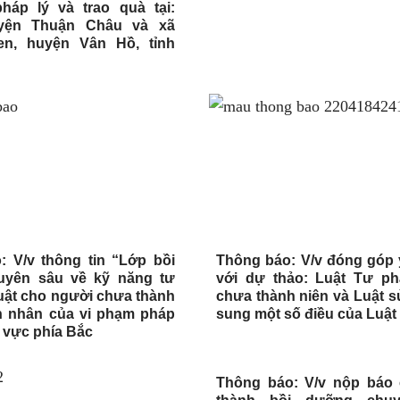
pháp lý và trao quà tại:
ện Thuận Châu và xã
n, huyện Vân Hồ, tỉnh
: V/v thông tin “Lớp bồi
Thông báo: V/v đóng góp ý
yên sâu về kỹ năng tư
với dự thảo: Luật Tư p
uật cho người chưa thành
chưa thành niên và Luật s
ạn nhân của vi phạm pháp
sung một số điều của Luậ
u vực phía Bắc
Thông báo: V/v nộp báo