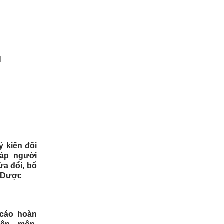
 kiến đối
háp người
ửa đổi, bổ
t Dược
 cáo hoàn