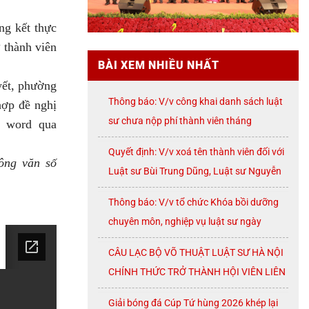
ng kết thực
 thành viên
BÀI XEM NHIỀU NHẤT
yết, phường
Thông báo: V/v công khai danh sách luật
hợp đề nghị
sư chưa nộp phí thành viên tháng
e word qua
07/2026
Quyết định: V/v xoá tên thành viên đối với
Công văn số
Luật sư Bùi Trung Dũng, Luật sư Nguyễn
Thị Huế, Luật sư Trần Đình Triển, Luật sư
Thông báo: V/v tổ chức Khóa bồi dưỡng
Lê Thị Oanh
chuyên môn, nghiệp vụ luật sư ngày
08/8/2026 ( thứ Bảy)
CÂU LẠC BỘ VÕ THUẬT LUẬT SƯ HÀ NỘI
CHÍNH THỨC TRỞ THÀNH HỘI VIÊN LIÊN
ĐOÀN VÕ CỔ TRUYỀN THÀNH PHỐ HÀ
Giải bóng đá Cúp Tứ hùng 2026 khép lại