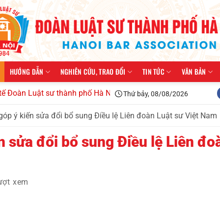
HƯỚNG DẪN
NGHIÊN CỨU, TRAO ĐỔI
TIN TỨC
VĂN BẢN
 Luật sư thành phố Hà Nội kiện toàn tổ chức, triển khai công 
Thứ bảy, 08/08/2026
óp ý kiến sửa đổi bổ sung Điều lệ Liên đoàn Luật sư Việt Nam
 sửa đổi bổ sung Điều lệ Liên đo
ượt xem