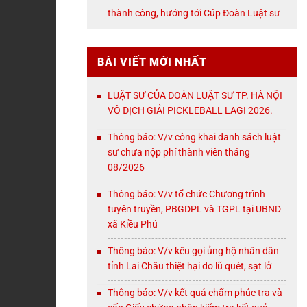
NỘI
thành công, hướng tới Cúp Đoàn Luật sư
TP. Hà Nội
BÀI VIẾT MỚI NHẤT
LUẬT SƯ CỦA ĐOÀN LUẬT SƯ TP. HÀ NỘI
VÔ ĐỊCH GIẢI PICKLEBALL LAGI 2026.
Thông báo: V/v công khai danh sách luật
sư chưa nộp phí thành viên tháng
08/2026
Thông báo: V/v tổ chức Chương trình
tuyên truyền, PBGDPL và TGPL tại UBND
xã Kiều Phú
Thông báo: V/v kêu gọi ủng hộ nhân dân
tỉnh Lai Châu thiệt hại do lũ quét, sạt lở
Thông báo: V/v kết quả chấm phúc tra và