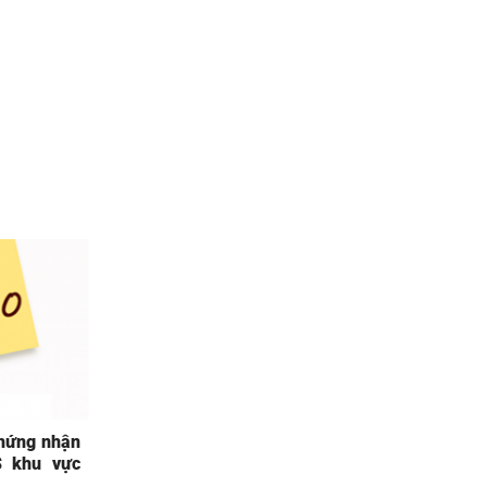
chứng nhận
S khu vực