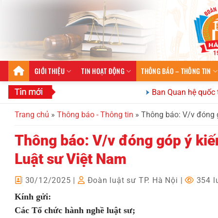
Bỏ
qua
nội
dung
GIỚI THIỆU
TIN HOẠT ĐỘNG
THÔNG BÁO – THÔNG TIN
Ban Quan hệ quốc tế Đoàn
Trang chủ
»
Thông báo - Thông tin
»
Thông báo: V/v đóng g
Thông báo: V/v đóng góp ý kiến
Luật sư Việt Nam
30/12/2025
|
Đoàn luật sư TP. Hà Nội
|
354 l
Kính gửi:
Các Tổ chức hành nghề luật sư;