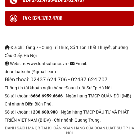
FAX: 024.3762.4708
Địa chỉ: Tầng 7 - Cung Trí Thức, Số 1 Tôn Thất Thuyết, phường
Cầu Giấy, Hà Nội
Website: www.luatsuhanoi.vn -
Email:
doanluatsuhn@gmail.com -
Điện thoại: 02437 624 706 - 02437 624 707
Thông tin tài khoản ngân hàng: Đoàn Luật Sư Tp Hà Nội
Số tài khoản:
6666.6959.6666
- Ngân hàng TMCP QUÂN ĐỘI (MB) -
Chi nhánh Điện Biên Phủ.
Số tài khoản:
1230.688.988
- Ngân hàng TMCP ĐẦU TƯ VÀ PHÁT
TRIỂN VIỆT NAM (BIDV) - Chi nhánh Quang Trung.
DANH SÁCH MÃ QR TÀI KHOẢN NGÂN HÀNG CỦA ĐOÀN LUẬT SƯ TP HÀ
NỘI