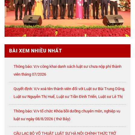
BÀI XEM NHIỀU NHẤT
Thông báo: V/v công khai danh sách luật sư chưa nộp phí thành
viên tháng 07/2026
Quyết định: V/v xoá tên thành viên đối với Luật sư Bùi Trung Dũng,
Luật sư Nguyễn Thị Huế, Luật sư Trần Đình Triển, Luật sư Lê Thị
Oanh
Thông báo: V/v tổ chức Khóa bồi dưỡng chuyên môn, nghiệp vụ
luật sư ngày 08/8/2026 ( thứ Bảy)
CÂU LẠC BỘ VÕ THUẬT LUẬT SƯ HÀ NỘI CHÍNH THỨC TRỞ