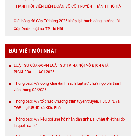
THÀNH HỘI VIÊN LIÊN ĐOÀN VÕ CỔ TRUYỀN THÀNH PHỐ HÀ
NỘI
Giải bóng đá Cúp Tứ hùng 2026 khép lại thành công, hướng tới
Cúp Đoàn Luật sư TP. Hà Nội
BÀI VIẾT MỚI NHẤT
LUẬT SƯ CỦA ĐOÀN LUẬT SƯ TP. HÀ NỘI VÔ ĐỊCH GIẢI
PICKLEBALL LAGI 2026.
Thông báo: V/v công khai danh sách luật sư chưa nộp phí thành
viên tháng 08/2026
Thông báo: V/v tổ chức Chương trình tuyên truyền, PBGDPL và
TGPL tại UBND xã Kiều Phú
Thông báo: V/v kêu gọi ủng hộ nhân dân tỉnh Lai Châu thiệt hại do
lũ quét, sạt lở