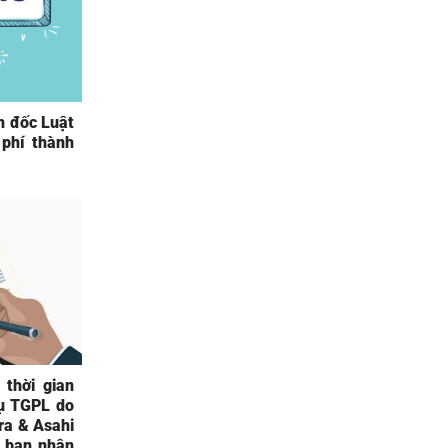
n đốc Luật
 phí thành
 thời gian
vụ TGPL do
ra & Asahi
y ban nhân