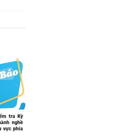
ểm tra Kỳ
hành nghề
u vực phía