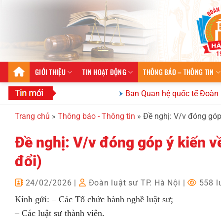
Bỏ
qua
nội
dung
GIỚI THIỆU
TIN HOẠT ĐỘNG
THÔNG BÁO – THÔNG TIN
Ban Quan hệ quốc tế Đoàn Luật sư th
Trang chủ
»
Thông báo - Thông tin
»
Đề nghị: V/v đóng góp 
Đề nghị: V/v đóng góp ý kiến v
đổi)
24/02/2026
|
Đoàn luật sư TP. Hà Nội
|
558 l
Kính gửi: – Các Tổ chức hành nghề luật sư;
– Các luật sư thành viên.