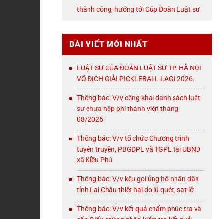
NỘI
thành công, hướng tới Cúp Đoàn Luật sư
TP. Hà Nội
BÀI VIẾT MỚI NHẤT
LUẬT SƯ CỦA ĐOÀN LUẬT SƯ TP. HÀ NỘI
VÔ ĐỊCH GIẢI PICKLEBALL LAGI 2026.
Thông báo: V/v công khai danh sách luật
sư chưa nộp phí thành viên tháng
08/2026
Thông báo: V/v tổ chức Chương trình
tuyên truyền, PBGDPL và TGPL tại UBND
xã Kiều Phú
Thông báo: V/v kêu gọi ủng hộ nhân dân
tỉnh Lai Châu thiệt hại do lũ quét, sạt lở
Thông báo: V/v kết quả chấm phúc tra và