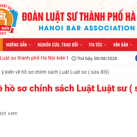
HƯỚNG DẪN
NGHIÊN CỨU, TRAO ĐỔI
TIN TỨC
VĂN BẢN
ành phố Hà Nội kiện toàn tổ chức, triển khai công tác năm 20
Thứ bảy, 08/08/2026
ý kiến về hồ sơ chính sách Luật Luật sư ( sửa đổi)
ề hồ sơ chính sách Luật Luật sư (
ượt xem