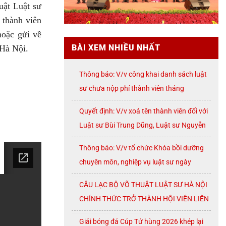
uật Luật sư
 thành viên
oặc gửi về
BÀI XEM NHIỀU NHẤT
 Hà Nội.
Thông báo: V/v công khai danh sách luật
sư chưa nộp phí thành viên tháng
07/2026
Quyết định: V/v xoá tên thành viên đối với
Luật sư Bùi Trung Dũng, Luật sư Nguyễn
Thị Huế, Luật sư Trần Đình Triển, Luật sư
Thông báo: V/v tổ chức Khóa bồi dưỡng
Lê Thị Oanh
chuyên môn, nghiệp vụ luật sư ngày
08/8/2026 ( thứ Bảy)
CÂU LẠC BỘ VÕ THUẬT LUẬT SƯ HÀ NỘI
CHÍNH THỨC TRỞ THÀNH HỘI VIÊN LIÊN
ĐOÀN VÕ CỔ TRUYỀN THÀNH PHỐ HÀ
Giải bóng đá Cúp Tứ hùng 2026 khép lại