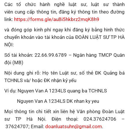
Các tổ chức hành nghề luật sư, luật sư thành
viên cung cấp thông tin, đăng ký thông tin theo đường
link:
https://forms.gle/auBi5hkbrz2mqK8h9
và đóng góp kinh phí ngay khi đăng ký bằng hình thức
chuyển khoản vào tài khoản của ĐOÀN LUẬT SƯ TP HÀ
NỘI:
Số tài khoản: 22.66.99.6789 – Ngân hàng TMCP Quân
đội (MB)
Nội dung ghi rõ: Họ tên Luật sư, số thẻ ĐK Quảng bá
TCHNLS và/ hoặc ĐK nhận kỷ yếu
Ví dụ: Nguyen Van A 1234LS quang ba TCHNLS
Nguyen Van A 1234LS DK nhan ky yeu
Mọi thông tin chi tiết xin liên hệ Văn phòng Đoàn Luật
sư TP Hà Nội. Điện thoại: 024.37624706 –
37624707; Email:
doanluatsuhn@gmail.com
.