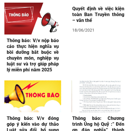
Quyết định về việc kiện
toàn Ban Truyền thông
– văn thể
18/06/2021
Thông báo: V/v nộp báo
cáo thực hiện nghĩa vụ
bồi dưỡng bắt buộc về
chuyên môn, nghiệp vụ
luật sư và trợ giúp pháp
lý miễn phí năm 2025
Thông báo: V/v đóng
Thông báo: Chương
góp ý kiến vào dự thảo
trình Ủng hộ Quỹ :” Đến
Luật sửa đổi, bổ sung
ơn đáp nghĩa” thành