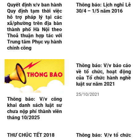
Quyết định v/v ban hành
Thông báo: Lịch nghỉ Lễ
Quy định tạm thời việc
30/4 – 1/5 năm 2016
hỗ trợ pháp lý tại các
xã/phường trên địa bàn
thành phố Hà Nội theo
Thoả thuận hợp tác với
Trung tâm Phục vụ hành
chính công
Thông báo: V/v báo cáo
về tổ chức, hoạt động
của Tổ chức hành nghề
luật sư năm 2021
25/10/2021
Thông báo: V/v công
khai danh sách luật sư
chưa nộp phí thành viên
tháng 10/2025
THƯ CHÚC TẾT 2018
Thông báo: V/v tổ chức