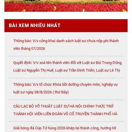
BÀI XEM NHIỀU NHẤT
Thông báo: V/v công khai danh sách luật sư chưa nộp phí thành
viên tháng 07/2026
Quyết định: V/v xoá tên thành viên đối với Luật sư Bùi Trung Dũng,
Luật sư Nguyễn Thị Huế, Luật sư Trần Đình Triển, Luật sư Lê Thị
Oanh
Thông báo: V/v tổ chức Khóa bồi dưỡng chuyên môn, nghiệp vụ
luật sư ngày 08/8/2026 ( thứ Bảy)
CÂU LẠC BỘ VÕ THUẬT LUẬT SƯ HÀ NỘI CHÍNH THỨC TRỞ
THÀNH HỘI VIÊN LIÊN ĐOÀN VÕ CỔ TRUYỀN THÀNH PHỐ HÀ
NỘI
Giải bóng đá Cúp Tứ hùng 2026 khép lại thành công, hướng tới