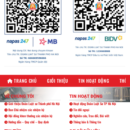
TRANG CHỦ
GIỚI THIỆU
TIN HOẠT ĐỘNG
THÔN
VỀ CHÚNG TÔI
TIN HOẠT ĐỘNG
Giới thiệu Đoàn Luật sư Thành phố Hà Nội
Hoạt động Đoàn Luật Sư TP Hà Nội
Ban Chủ nhiệm các nhiệm kỳ
Tin đối ngoại
Hội đồng khen thưởng các nhiệm kỳ
Nghiên cứu, Trao đổi, Bài viết
Hướng dẫn – Quy chế – Quy định
Thông báo & Thông tin