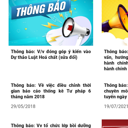
Thông báo: V/v đóng góp ý kiến vào
Thông báo:
Dự thảo Luật Hoá chất (sửa đổi)
vấn, hướng
hành chín
hành chính
Thông báo: Về việc điều chỉnh thời
Thông báo:
gian báo cáo thống kê Tư pháp 6
chuyên môn
tháng năm 2018
tuyến ngày
29/05/2018
19/07/202
Thông báo: Vv tổ chức lớp bồi dưỡng