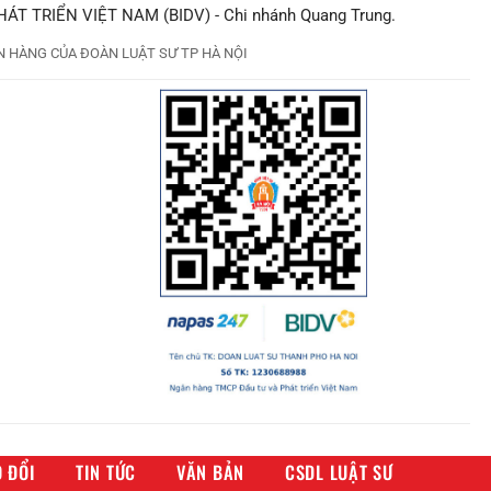
ÁT TRIỂN VIỆT NAM (BIDV) - Chi nhánh Quang Trung.
 HÀNG CỦA ĐOÀN LUẬT SƯ TP HÀ NỘI
 ĐỔI
TIN TỨC
VĂN BẢN
CSDL LUẬT SƯ