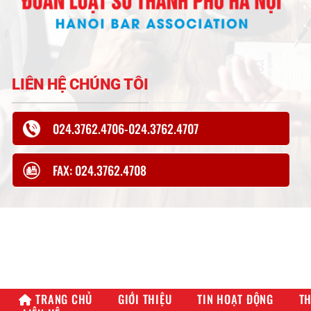
LIÊN HỆ CHÚNG TÔI
024.3762.4706-024.3762.4707
FAX: 024.3762.4708
TRANG CHỦ
GIỚI THIỆU
TIN HOẠT ĐỘNG
TH