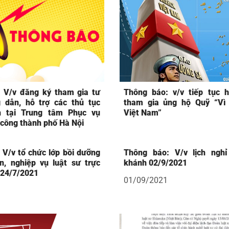
 V/v đăng ký tham gia tư
Thông báo: v/v tiếp tục 
 dẫn, hỗ trợ các thủ tục
tham gia ủng hộ Quỹ “Vì 
h tại Trung tâm Phục vụ
Việt Nam”
 công thành phố Hà Nội
 V/v tổ chức lớp bồi dưỡng
Thông báo: V/v lịch ngh
, nghiệp vụ luật sư trực
khánh 02/9/2021
 24/7/2021
01/09/2021
1