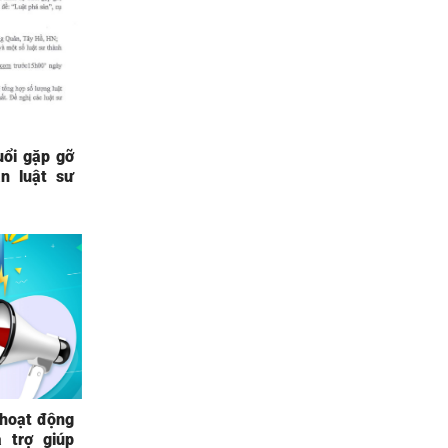
ổi gặp gỡ
n luật sư
 hoạt động
 trợ giúp