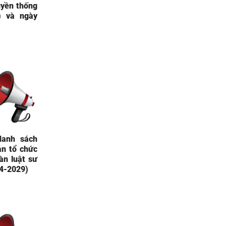
uyền thống
) và ngày
danh sách
an tổ chức
àn luật sư
24-2029)