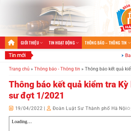
Bỏ
qua
nội
dung
GIỚI THIỆU
TIN HOẠT ĐỘNG
THÔNG BÁO – THÔNG TIN
Ban Quan h
Trang chủ
»
Thông báo - Thông tin
»
Thông báo kết quả kiể
Thông báo kết quả kiểm tra Kỳ 
sư đợt 1/2021
19/04/2022
|
Đoàn Luật Sư Thành phố Hà Nội