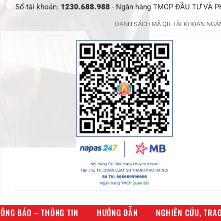
Số tài khoản:
1230.688.988
- Ngân hàng TMCP ĐẦU TƯ VÀ PH
DANH SÁCH MÃ QR TÀI KHOẢN NGÂN
ÔNG BÁO – THÔNG TIN
HƯỚNG DẪN
NGHIÊN CỨU, TRAO