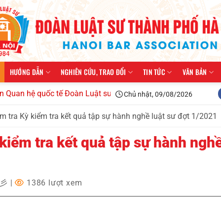
HƯỚNG DẪN
NGHIÊN CỨU, TRAO ĐỔI
TIN TỨC
VĂN BẢN
ệ quốc tế Đoàn Luật sư thành phố Hà Nội kiện toàn tổ chức, tr
Chủ nhật, 09/08/2026
m tra Kỳ kiểm tra kết quả tập sự hành nghề luật sư đợt 1/2021
kiểm tra kết quả tập sự hành nghề
✩彡
|
1386 lượt xem