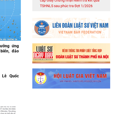
cấp Giấy chứng nhận kiểm tra kết quả
TSHNLS sau phúc tra Đợt 1/2026
hưởng ứng
biển, đảo
ỉ Lễ Quốc