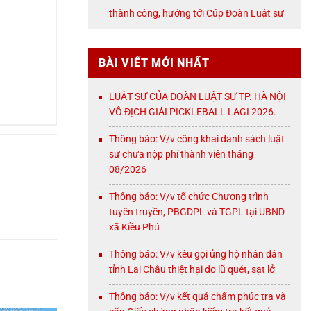
NỘI
thành công, hướng tới Cúp Đoàn Luật sư
TP. Hà Nội
BÀI VIẾT MỚI NHẤT
LUẬT SƯ CỦA ĐOÀN LUẬT SƯ TP. HÀ NỘI
VÔ ĐỊCH GIẢI PICKLEBALL LAGI 2026.
Thông báo: V/v công khai danh sách luật
sư chưa nộp phí thành viên tháng
08/2026
Thông báo: V/v tổ chức Chương trình
tuyên truyền, PBGDPL và TGPL tại UBND
xã Kiều Phú
Thông báo: V/v kêu gọi ủng hộ nhân dân
tỉnh Lai Châu thiệt hại do lũ quét, sạt lở
Thông báo: V/v kết quả chấm phúc tra và