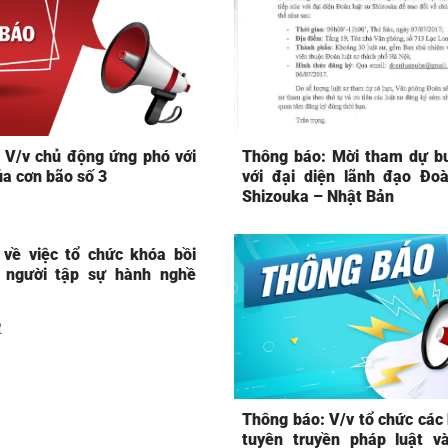
 V/v chủ động ứng phó với
Thông báo: Mời tham dự bu
ủa cơn bão số 3
với đại diện lãnh đạo Đoà
Shizouka – Nhật Bản
về việc tổ chức khóa bồi
 người tập sự hành nghề
2
Thông báo: V/v tổ chức các
tuyên truyền pháp luật và