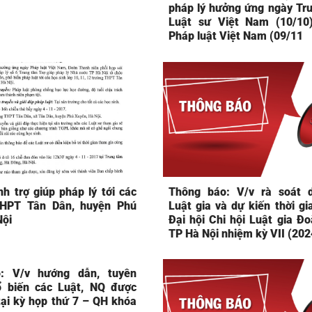
pháp lý hưởng ứng ngày Tr
Luật sư Việt Nam (10/10
Pháp luật Việt Nam (09/11
h trợ giúp pháp lý tới các
Thông báo: V/v rà soát 
THPT Tân Dân, huyện Phú
Luật gia và dự kiến thời gi
Nội
Đại hội Chi hội Luật gia Đo
TP Hà Nội nhiệm kỳ VII (20
: V/v hướng dẫn, tuyên
ổ biến các Luật, NQ được
tại kỳ họp thứ 7 – QH khóa