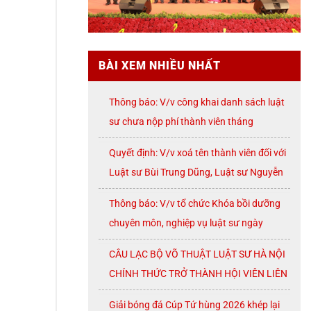
BÀI XEM NHIỀU NHẤT
Thông báo: V/v công khai danh sách luật
sư chưa nộp phí thành viên tháng
07/2026
Quyết định: V/v xoá tên thành viên đối với
Luật sư Bùi Trung Dũng, Luật sư Nguyễn
Thị Huế, Luật sư Trần Đình Triển, Luật sư
Thông báo: V/v tổ chức Khóa bồi dưỡng
Lê Thị Oanh
chuyên môn, nghiệp vụ luật sư ngày
08/8/2026 ( thứ Bảy)
CÂU LẠC BỘ VÕ THUẬT LUẬT SƯ HÀ NỘI
CHÍNH THỨC TRỞ THÀNH HỘI VIÊN LIÊN
ĐOÀN VÕ CỔ TRUYỀN THÀNH PHỐ HÀ
Giải bóng đá Cúp Tứ hùng 2026 khép lại