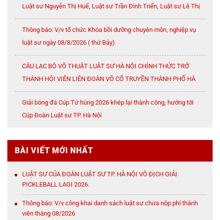
Luật sư Nguyễn Thị Huế, Luật sư Trần Đình Triển, Luật sư Lê Thị
Oanh
Thông báo: V/v tổ chức Khóa bồi dưỡng chuyên môn, nghiệp vụ
luật sư ngày 08/8/2026 ( thứ Bảy)
CÂU LẠC BỘ VÕ THUẬT LUẬT SƯ HÀ NỘI CHÍNH THỨC TRỞ
THÀNH HỘI VIÊN LIÊN ĐOÀN VÕ CỔ TRUYỀN THÀNH PHỐ HÀ
NỘI
Giải bóng đá Cúp Tứ hùng 2026 khép lại thành công, hướng tới
Cúp Đoàn Luật sư TP. Hà Nội
BÀI VIẾT MỚI NHẤT
LUẬT SƯ CỦA ĐOÀN LUẬT SƯ TP. HÀ NỘI VÔ ĐỊCH GIẢI
PICKLEBALL LAGI 2026.
Thông báo: V/v công khai danh sách luật sư chưa nộp phí thành
viên tháng 08/2026