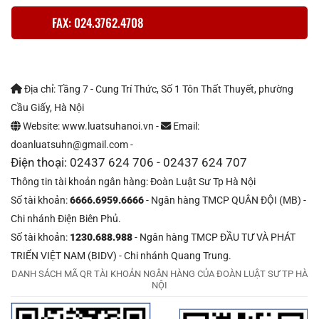
FAX: 024.3762.4708
Địa chỉ: Tầng 7 - Cung Trí Thức, Số 1 Tôn Thất Thuyết, phường
Cầu Giấy, Hà Nội
Website: www.luatsuhanoi.vn -
Email:
doanluatsuhn@gmail.com -
Điện thoại: 02437 624 706 - 02437 624 707
Thông tin tài khoản ngân hàng: Đoàn Luật Sư Tp Hà Nội
Số tài khoản:
6666.6959.6666
- Ngân hàng TMCP QUÂN ĐỘI (MB) -
Chi nhánh Điện Biên Phủ.
Số tài khoản:
1230.688.988
- Ngân hàng TMCP ĐẦU TƯ VÀ PHÁT
TRIỂN VIỆT NAM (BIDV) - Chi nhánh Quang Trung.
DANH SÁCH MÃ QR TÀI KHOẢN NGÂN HÀNG CỦA ĐOÀN LUẬT SƯ TP HÀ
NỘI