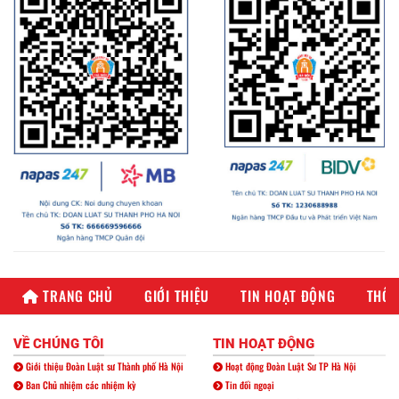
TRANG CHỦ
GIỚI THIỆU
TIN HOẠT ĐỘNG
THÔN
VỀ CHÚNG TÔI
TIN HOẠT ĐỘNG
Giới thiệu Đoàn Luật sư Thành phố Hà Nội
Hoạt động Đoàn Luật Sư TP Hà Nội
Ban Chủ nhiệm các nhiệm kỳ
Tin đối ngoại