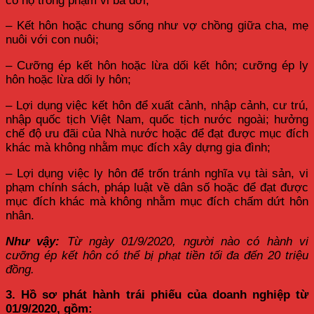
có họ trong phạm vi ba đời;
– Kết hôn hoặc chung sống như vợ chồng giữa cha, mẹ
nuôi với con nuôi;
– Cưỡng ép kết hôn hoặc lừa dối kết hôn; cưỡng ép ly
hôn hoặc lừa dối ly hôn;
– Lợi dụng việc kết hôn để xuất cảnh, nhập cảnh, cư trú,
nhập quốc tịch Việt Nam, quốc tịch nước ngoài; hưởng
chế độ ưu đãi của Nhà nước hoặc để đạt được mục đích
khác mà không nhằm mục đích xây dựng gia đình;
– Lợi dụng việc ly hôn để trốn tránh nghĩa vụ tài sản, vi
phạm chính sách, pháp luật về dân số hoặc để đạt được
mục đích khác mà không nhằm mục đích chấm dứt hôn
nhân.
Như vậy:
Từ ngày 01/9/2020, người nào có hành vi
cưỡng ép kết hôn có thể bị phạt tiền tối đa đến 20 triệu
đồng.
3. Hồ sơ phát hành trái phiếu của doanh nghiệp từ
01/9/2020, gồm: