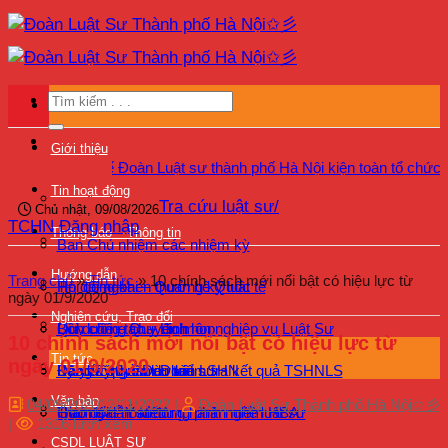
Bỏ
qua
nội
dung
Giới thiệu
ệ quốc tế Đoàn Luật sư thành phố Hà Nội kiện toàn tổ chức, triển 
Tin hoạt động
Tra cứu luật sư/
Chủ nhật, 09/08/2026
TCHN
Đăng nhập
Thông báo – Thông tin
Ban Chủ nhiệm các nhiệm kỳ
Hướng dẫn
Trang chủ
»
Tin tức
»
10 chính sách mới nổi bật có hiệu lực từ
Hội đồng khen thưởng kỷ luật
Tin đối ngoại – Quan hệ Quốc tế
ngày 01/9/2020
Nghiên cứu, Trao đổi
Quy chế – Quy định
Bồi dưỡng chuyên môn nghiệp vụ Luật Sư
Lịch công tác – Lịch họp
10 chính sách mới nổi bật có hiệu lực từ
Tin tức
ngày 01/9/2020
Kỷ yếu 40 năm Đoàn LSHN
Bảo vệ quyền lợi luật sư
Bồi dưỡng – Đào tạo
Đăng ký tham dự kiểm tra kết quả TSHNLS
Văn bản
04/09/2020
12/11/2022
|
Đoàn Luật Sư Thành phố Hà Nội✩彡
Giám sát hoạt động hành nghề luật sư
Hướng dẫn sử dụng phần mềm HBA
Trao đổi – Ý kiến
|
1316 lượt xem
CSDL LUẬT SƯ