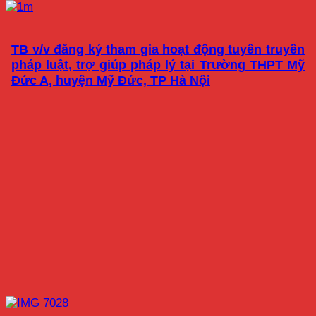
TB v/v đăng ký tham gia hoạt động tuyên truyền
pháp luật, trợ giúp pháp lý tại Trường THPT Mỹ
Đức A, huyện Mỹ Đức, TP Hà Nội