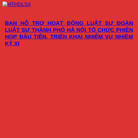
BAN HỖ TRỢ HOẠT ĐỘNG LUẬT SƯ ĐOÀN
LUẬT SƯ THÀNH PHỐ HÀ NỘI TỔ CHỨC PHIÊN
HỌP ĐẦU TIÊN, TRIỂN KHAI NHIỆM VỤ NHIỆM
KỲ XI