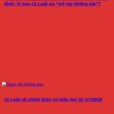
định: Vì sao có Luật sư “trở tay không kịp”?
12 Luật sẽ chính thức có hiệu lực từ 1/7/2020