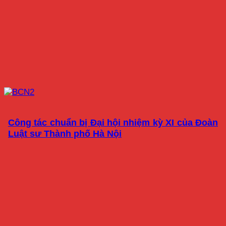
Công tác chuẩn bị Đại hội nhiệm kỳ XI của Đoàn
Luật sư Thành phố Hà Nội