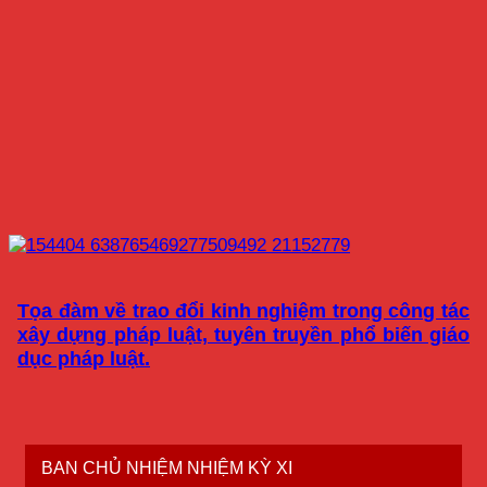
Tọa đàm về trao đổi kinh nghiệm trong công tác
xây dựng pháp luật, tuyên truyền phổ biến giáo
dục pháp luật.
BAN CHỦ NHIỆM NHIỆM KỲ XI