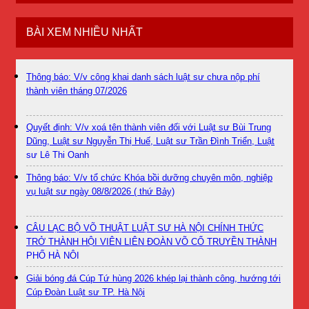
BÀI XEM NHIỀU NHẤT
Thông báo: V/v công khai danh sách luật sư chưa nộp phí
thành viên tháng 07/2026
Quyết định: V/v xoá tên thành viên đối với Luật sư Bùi Trung
Dũng, Luật sư Nguyễn Thị Huế, Luật sư Trần Đình Triển, Luật
sư Lê Thị Oanh
Thông báo: V/v tổ chức Khóa bồi dưỡng chuyên môn, nghiệp
vụ luật sư ngày 08/8/2026 ( thứ Bảy)
CÂU LẠC BỘ VÕ THUẬT LUẬT SƯ HÀ NỘI CHÍNH THỨC
TRỞ THÀNH HỘI VIÊN LIÊN ĐOÀN VÕ CỔ TRUYỀN THÀNH
PHỐ HÀ NỘI
Giải bóng đá Cúp Tứ hùng 2026 khép lại thành công, hướng tới
Cúp Đoàn Luật sư TP. Hà Nội