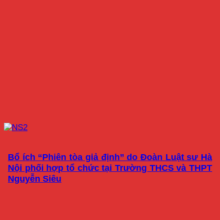
Bổ ích “Phiên tòa giả định” do Đoàn Luật sư Hà
Nội phối hợp tổ chức tại Trường THCS và THPT
Nguyễn Siêu